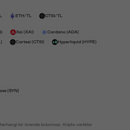
L
ETH/TL
CTSI/TL
N)
Xai (XAI)
Cardano (ADA)
L)
Cartesi (CTSI)
Hyperliquid (HYPE)
pse (SYN)
li herhangi bir öneride bulunmaz. Kripto varlıklar