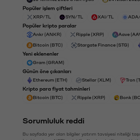
Popüler işlem çiftleri
XRP/TL
SYN/TL
XAI/TL
ADA
Popüler kripto paralar
Ankr (ANKR)
Ripple (XRP)
Aave (AA
Bitcoin (BTC)
Stargate Finance (STG)
Yeni eklenenler
Gram (GRAM)
Günün öne çıkanları
Ethereum (ETH)
Stellar (XLM)
Tron (
Kripto para fiyat tahminleri
Bitcoin (BTC)
Ripple (XRP)
Bonk (B
Sorumluluk reddi
Bu sayfada yer alan bilgiler yatırım tavsiyesi niteliği ta