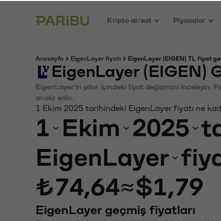
Kripto al/sat
Piyasalar
Anasayfa
EigenLayer fiyatı
EigenLayer (EIGEN) TL fiyat ge
EigenLayer (EIGEN) G
EigenLayer'in yıllar içindeki fiyat değişimini inceleyin.
analiz edin.
1 Ekim 2025 tarihindeki EigenLayer fiyatı ne ka
1
Ekim
2025
t
EigenLayer
fiy
₺74,64
≈
$1,79
EigenLayer geçmiş fiyatları