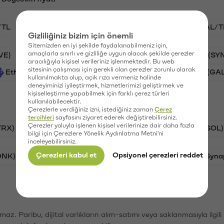
/TL
STG/TL
BTC/TL
VANRY/TL
GAL/T
Gizliliğiniz bizim için önemli
Sitemizden en iyi şekilde faydalanabilmeniz için,
amaçlarla sınırlı ve gizliliğe uygun olacak şekilde çerezler
VE)
PSG (PSG)
Waves (WAVES)
Synapse (SY
aracılığıyla kişisel verileriniz işlenmektedir. Bu web
sitesinin çalışması için gerekli olan çerezler zorunlu olarak
Ethereum (ETH)
Vanar (VANRY)
Galatasaray (GA
kullanılmakta olup, açık rıza vermeniz halinde
deneyiminizi iyileştirmek, hizmetlerimizi geliştirmek ve
kişiselleştirme yapabilmek için farklı çerez türleri
kullanılabilecektir.
Çerezlerle verdiğiniz izni, istediğiniz zaman
Çerez
tercihleri
sayfasını ziyaret ederek değiştirebilirsiniz.
Çerezler yoluyla işlenen kişisel verilerinize dair daha fazla
TRX)
Bitcoin (BTC)
Ripple (XRP)
Solana (SOL)
bilgi için Çerezlere Yönelik Aydınlatma Metni'ni
inceleyebilirsiniz.
Çerezleri kabul et
Opsiyonel çerezleri reddet
ONK)
Ethereum (ETH)
Avalanche (AVAX)
Syna
şımaz. Paribu, dijital varlıkların alım-satımı veya saklanmasıyla ilgi