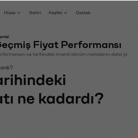
Hisse
Getiri
Keşfet
Destek
çmişi
eçmiş Fiyat Performansı
 Performansını ve tarihindeki önemli dönüm noktalarını daha iyi
dardı?
arihindeki
atı ne kadardı?