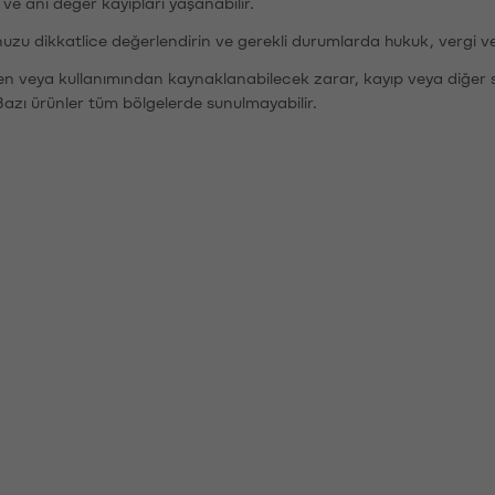
r ve ani değer kayıpları yaşanabilir.
nuzu dikkatlice değerlendirin ve gerekli durumlarda hukuk, vergi v
den veya kullanımından kaynaklanabilecek zarar, kayıp veya diğer 
Bazı ürünler tüm bölgelerde sunulmayabilir.