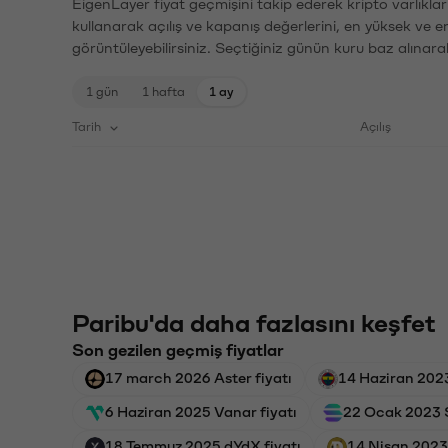
EigenLayer fiyat geçmişini takip ederek kripto varlıkla
kullanarak açılış ve kapanış değerlerini, en yüksek ve e
görüntüleyebilirsiniz. Seçtiğiniz günün kuru baz alınarak
1 gün
1 hafta
1 ay
Tarih
Açılış
Paribu'da daha fazlasını keşfet
Son gezilen geçmiş fiyatlar
17 march 2026 Aster fiyatı
14 Haziran 2023
6 Haziran 2025 Vanar fiyatı
22 Ocak 2023 S
18 Temmuz 2025 dYdX fiyatı
14 Nisan 2023