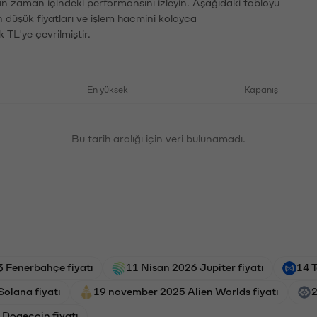
rın zaman içindeki performansını izleyin. Aşağıdaki tabloyu
n düşük fiyatları ve işlem hacmini kolayca
 TL'ye çevrilmiştir.
En yüksek
Kapanış
Bu tarih aralığı için veri bulunamadı.
 Fenerbahçe fiyatı
11 Nisan 2026 Jupiter fiyatı
14 T
olana fiyatı
19 november 2025 Alien Worlds fiyatı
2
 Dogecoin fiyatı