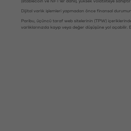
(stablecoin ve NFT'ler dahil), yüksek volatiliteye sahipti
Dijital varlık işlemleri yapmadan önce finansal durumu
Paribu, üçüncü taraf web sitelerinin (TPW) içeriklerin
varlıklarınızda kayıp veya değer düşüşüne yol açabilir. 