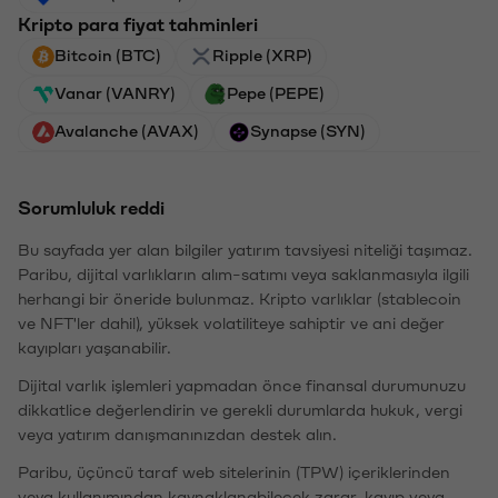
Kripto para fiyat tahminleri
Bitcoin (BTC)
Ripple (XRP)
Vanar (VANRY)
Pepe (PEPE)
Avalanche (AVAX)
Synapse (SYN)
Sorumluluk reddi
Bu sayfada yer alan bilgiler yatırım tavsiyesi niteliği taşımaz.
Paribu, dijital varlıkların alım-satımı veya saklanmasıyla ilgili
herhangi bir öneride bulunmaz. Kripto varlıklar (stablecoin
ve NFT'ler dahil), yüksek volatiliteye sahiptir ve ani değer
kayıpları yaşanabilir.
Dijital varlık işlemleri yapmadan önce finansal durumunuzu
dikkatlice değerlendirin ve gerekli durumlarda hukuk, vergi
veya yatırım danışmanınızdan destek alın.
Paribu, üçüncü taraf web sitelerinin (TPW) içeriklerinden
veya kullanımından kaynaklanabilecek zarar, kayıp veya