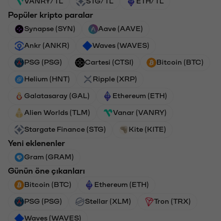
VANRY/TL
STG/TL
ETH/TL
Popüler kripto paralar
Synapse (SYN)
Aave (AAVE)
Ankr (ANKR)
Waves (WAVES)
PSG (PSG)
Cartesi (CTSI)
Bitcoin (BTC)
Helium (HNT)
Ripple (XRP)
Galatasaray (GAL)
Ethereum (ETH)
Alien Worlds (TLM)
Vanar (VANRY)
Stargate Finance (STG)
Kite (KITE)
Yeni eklenenler
Gram (GRAM)
Günün öne çıkanları
Bitcoin (BTC)
Ethereum (ETH)
PSG (PSG)
Stellar (XLM)
Tron (TRX)
Waves (WAVES)