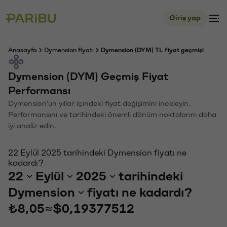
Giriş yap
Anasayfa
Dymension fiyatı
Dymension (DYM) TL fiyat geçmişi
Dymension (DYM) Geçmiş Fiyat
Performansı
Dymension'un yıllar içindeki fiyat değişimini inceleyin.
Performansını ve tarihindeki önemli dönüm noktalarını daha
iyi analiz edin.
22 Eylül 2025 tarihindeki Dymension fiyatı ne
kadardı?
22
Eylül
2025
tarihindeki
Dymension
fiyatı ne kadardı?
₺8,05
≈
$0,19377512