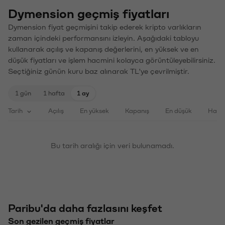
Dymension geçmiş fiyatları
Dymension fiyat geçmişini takip ederek kripto varlıkların
zaman içindeki performansını izleyin. Aşağıdaki tabloyu
kullanarak açılış ve kapanış değerlerini, en yüksek ve en
düşük fiyatları ve işlem hacmini kolayca görüntüleyebilirsiniz.
Seçtiğiniz günün kuru baz alınarak TL'ye çevrilmiştir.
1 gün
1 hafta
1 ay
Tarih
Açılış
En yüksek
Kapanış
En düşük
Haci
Bu tarih aralığı için veri bulunamadı.
Paribu'da daha fazlasını keşfet
Son gezilen geçmiş fiyatlar