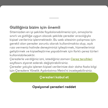
Gizliliğiniz bizim için önemli
Sitemizden en iyi şekilde faydalanabilmeniz için, amaçlarla
sınırlı ve gizliliğe uygun olacak şekilde çerezler aracılığıyla
kişisel verileriniz işlenmektedir. Bu web sitesinin çalışması için
gerekli olan çerezler zorunlu olarak kullanılmakta olup, açık
rıza vermeniz halinde deneyiminizi iyileştirmek, hizmetlerimizi
geliştirmek ve kişiselleştirme yapabilmek için farklı çerez türleri
kullanılabilecektir.
Çerezlerle verdiğiniz izni, istediğiniz zaman
Çerez tercihleri
sayfasını ziyaret ederek değiştirebilirsiniz.
Çerezler yoluyla işlenen kişisel verilerinize dair daha fazla bilgi
için Çerezlere Yönelik Aydınlatma Metni'ni inceleyebilirsiniz.
Çerezleri kabul et
Opsiyonel çerezleri reddet