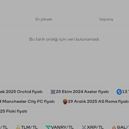
En yüksek
Kapanış
Bu tarih aralığı için veri bulunamadı.
ak 2025 Orchid fiyatı
25 Ekim 2024 Axelar fiyatı
13 
 Manchester City FC fiyatı
29 Aralık 2025 AS Roma fiyatı
5 Floki fiyatı
/TL
TLM/TL
VANRY/TL
XRP/TL
GAL/