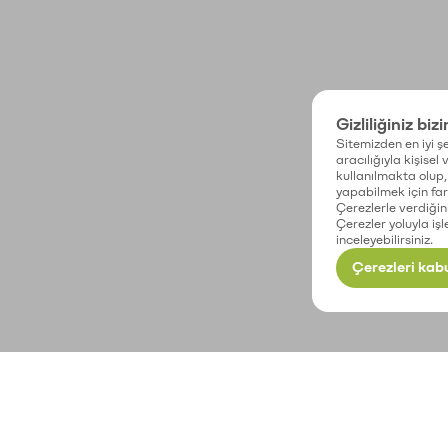
Gizliliğiniz biz
Sitemizden en iyi şe
aracılığıyla kişisel
kullanılmakta olup, 
yapabilmek için fark
Çerezlerle verdiğin
Çerezler yoluyla işl
inceleyebilirsiniz.
Çerezleri kabu