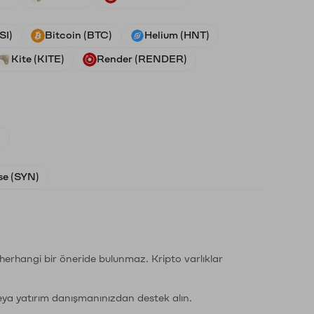
SI)
Bitcoin (BTC)
Helium (HNT)
Kite (KITE)
Render (RENDER)
)
e (SYN)
li herhangi bir öneride bulunmaz. Kripto varlıklar
eya yatırım danışmanınızdan destek alın.