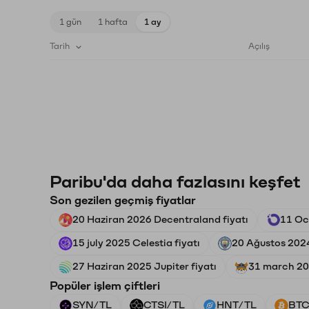
1 gün
1 hafta
1 ay
Tarih
Açılış
Paribu'da daha fazlasını keşfet
Son gezilen geçmiş fiyatlar
20 Haziran 2026 Decentraland fiyatı
11 Oc
15 july 2025 Celestia fiyatı
20 Ağustos 2024
27 Haziran 2025 Jupiter fiyatı
31 march 202
Popüler işlem çiftleri
SYN/TL
CTSI/TL
HNT/TL
BTC