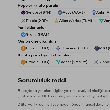
Popüler kripto paralar
Synapse (SYN)
Aave (AAVE)
Ankr (
Ripple (XRP)
Alien Worlds (TLM)
Van
Yeni eklenenler
Gram (GRAM)
Günün öne çıkanları
Bitcoin (BTC)
Ethereum (ETH)
PSG (
Kripto para fiyat tahminleri
Bitcoin (BTC)
Vanar (VANRY)
Ripple
Sorumluluk reddi
Bu sayfada yer alan bilgiler yatırım tavsiyesi niteliği ta
(stablecoin ve NFT'ler dahil), yüksek volatiliteye sahipti
Dijital varlık işlemleri yapmadan önce finansal durumu