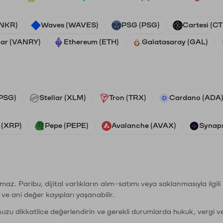
ANKR)
Waves (WAVES)
PSG (PSG)
Cartesi (CT
ar (VANRY)
Ethereum (ETH)
Galatasaray (GAL)
PSG)
Stellar (XLM)
Tron (TRX)
Cardano (ADA
 (XRP)
Pepe (PEPE)
Avalanche (AVAX)
Synaps
şımaz. Paribu, dijital varlıkların alım-satımı veya saklanmasıyla ilgi
r ve ani değer kayıpları yaşanabilir.
nuzu dikkatlice değerlendirin ve gerekli durumlarda hukuk, vergi v