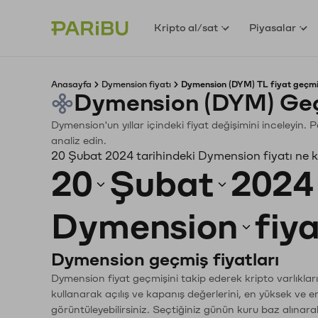
Kripto al/sat
Piyasalar
Anasayfa
Dymension fiyatı
Dymension (DYM) TL fiyat geçmi
Dymension (DYM) Geç
Dymension'un yıllar içindeki fiyat değişimini inceleyin.
analiz edin.
20 Şubat 2024 tarihindeki Dymension fiyatı ne 
20
Şubat
2024
Dymension
fiy
Dymension geçmiş fiyatları
Dymension fiyat geçmişini takip ederek kripto varlıklar
kullanarak açılış ve kapanış değerlerini, en yüksek ve e
görüntüleyebilirsiniz. Seçtiğiniz günün kuru baz alınarak