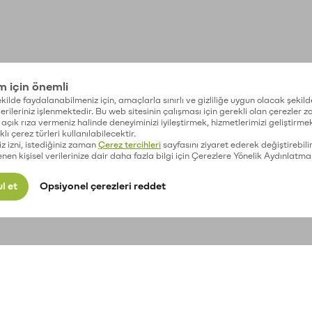
im için önemli
kilde faydalanabilmeniz için, amaçlarla sınırlı ve gizliliğe uygun olacak şekild
 verileriniz işlenmektedir. Bu web sitesinin çalışması için gerekli olan çerezler 
açık rıza vermeniz halinde deneyiminizi iyileştirmek, hizmetlerimizi geliştirmek
lı çerez türleri kullanılabilecektir.
iz izni, istediğiniz zaman
Çerez tercihleri
sayfasını ziyaret ederek değiştirebilir
enen kişisel verilerinize dair daha fazla bilgi için Çerezlere Yönelik Aydınlatma
l et
Opsiyonel çerezleri reddet