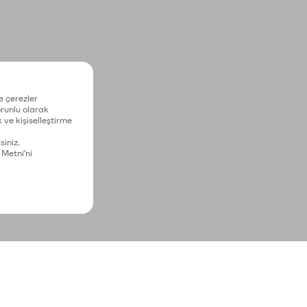
e çerezler
zorunlu olarak
 ve kişiselleştirme
siniz.
 Metni'ni