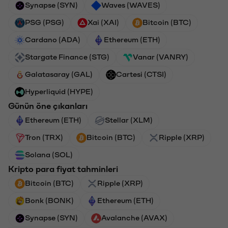
Synapse (SYN)
Waves (WAVES)
PSG (PSG)
Xai (XAI)
Bitcoin (BTC)
Cardano (ADA)
Ethereum (ETH)
Stargate Finance (STG)
Vanar (VANRY)
Galatasaray (GAL)
Cartesi (CTSI)
Hyperliquid (HYPE)
Günün öne çıkanları
Ethereum (ETH)
Stellar (XLM)
Tron (TRX)
Bitcoin (BTC)
Ripple (XRP)
Solana (SOL)
Kripto para fiyat tahminleri
Bitcoin (BTC)
Ripple (XRP)
Bonk (BONK)
Ethereum (ETH)
Synapse (SYN)
Avalanche (AVAX)