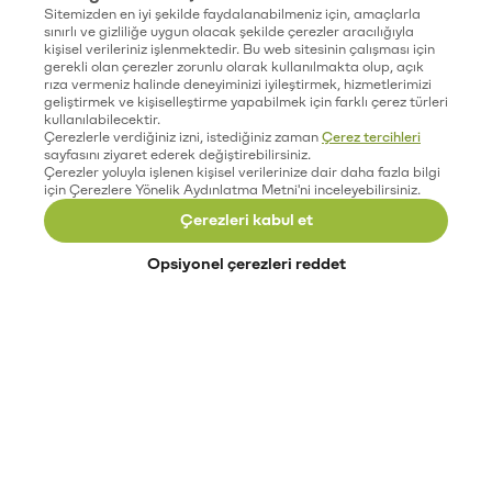
Sitemizden en iyi şekilde faydalanabilmeniz için, amaçlarla
sınırlı ve gizliliğe uygun olacak şekilde çerezler aracılığıyla
kişisel verileriniz işlenmektedir. Bu web sitesinin çalışması için
gerekli olan çerezler zorunlu olarak kullanılmakta olup, açık
rıza vermeniz halinde deneyiminizi iyileştirmek, hizmetlerimizi
geliştirmek ve kişiselleştirme yapabilmek için farklı çerez türleri
kullanılabilecektir.
Çerezlerle verdiğiniz izni, istediğiniz zaman
Çerez tercihleri
sayfasını ziyaret ederek değiştirebilirsiniz.
Çerezler yoluyla işlenen kişisel verilerinize dair daha fazla bilgi
için Çerezlere Yönelik Aydınlatma Metni'ni inceleyebilirsiniz.
Çerezleri kabul et
Opsiyonel çerezleri reddet
Paribu’yu keşfet
Eğitimler
Etkinlikler
Açık pozisyonlar