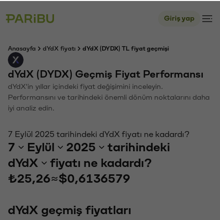
Giriş yap
Anasayfa
dYdX fiyatı
dYdX (DYDX) TL fiyat geçmişi
dYdX (DYDX) Geçmiş Fiyat Performansı
dYdX'in yıllar içindeki fiyat değişimini inceleyin.
Performansını ve tarihindeki önemli dönüm noktalarını daha
iyi analiz edin.
7 Eylül 2025 tarihindeki dYdX fiyatı ne kadardı?
7
Eylül
2025
tarihindeki
dYdX
fiyatı ne kadardı?
₺25,26
≈
$0,6136579
dYdX geçmiş fiyatları