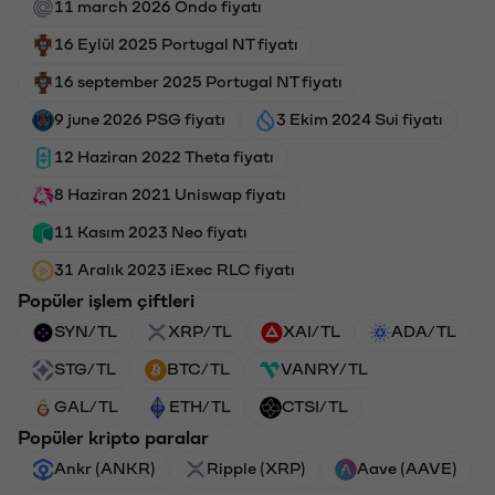
11 march 2026 Ondo fiyatı
16 Eylül 2025 Portugal NT fiyatı
16 september 2025 Portugal NT fiyatı
9 june 2026 PSG fiyatı
3 Ekim 2024 Sui fiyatı
12 Haziran 2022 Theta fiyatı
8 Haziran 2021 Uniswap fiyatı
11 Kasım 2023 Neo fiyatı
31 Aralık 2023 iExec RLC fiyatı
Popüler işlem çiftleri
SYN/TL
XRP/TL
XAI/TL
ADA/TL
STG/TL
BTC/TL
VANRY/TL
GAL/TL
ETH/TL
CTSI/TL
Popüler kripto paralar
Ankr (ANKR)
Ripple (XRP)
Aave (AAVE)