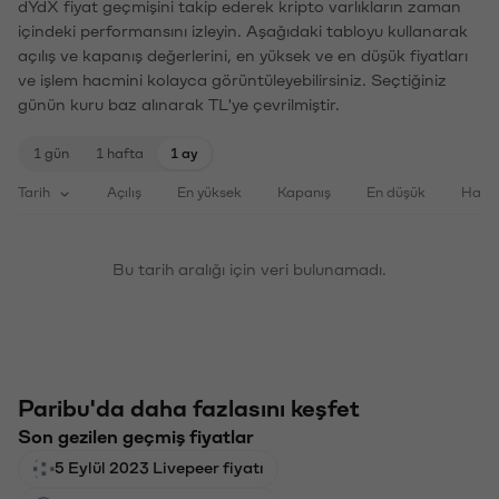
dYdX fiyat geçmişini takip ederek kripto varlıkların zaman
içindeki performansını izleyin. Aşağıdaki tabloyu kullanarak
açılış ve kapanış değerlerini, en yüksek ve en düşük fiyatları
ve işlem hacmini kolayca görüntüleyebilirsiniz. Seçtiğiniz
günün kuru baz alınarak TL'ye çevrilmiştir.
1 gün
1 hafta
1 ay
Tarih
Açılış
En yüksek
Kapanış
En düşük
Haci
Bu tarih aralığı için veri bulunamadı.
Paribu'da daha fazlasını keşfet
Son gezilen geçmiş fiyatlar
5 Eylül 2023 Livepeer fiyatı