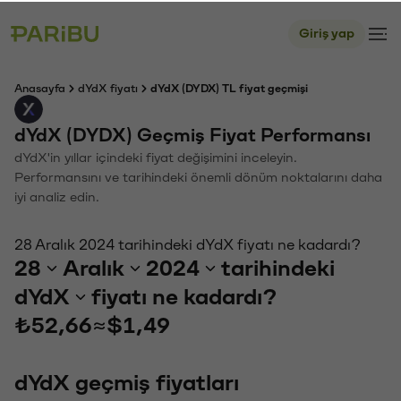
Giriş yap
Anasayfa
dYdX fiyatı
dYdX (DYDX) TL fiyat geçmişi
dYdX (DYDX) Geçmiş Fiyat Performansı
dYdX'in yıllar içindeki fiyat değişimini inceleyin.
Performansını ve tarihindeki önemli dönüm noktalarını daha
iyi analiz edin.
28 Aralık 2024 tarihindeki dYdX fiyatı ne kadardı?
28
Aralık
2024
tarihindeki
dYdX
fiyatı ne kadardı?
₺52,66
≈
$1,49
dYdX geçmiş fiyatları