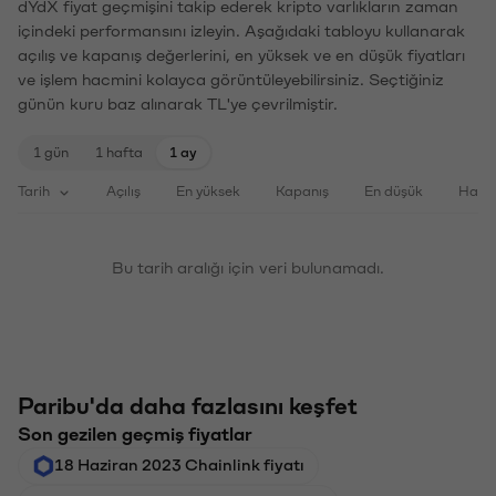
dYdX fiyat geçmişini takip ederek kripto varlıkların zaman
içindeki performansını izleyin. Aşağıdaki tabloyu kullanarak
açılış ve kapanış değerlerini, en yüksek ve en düşük fiyatları
ve işlem hacmini kolayca görüntüleyebilirsiniz. Seçtiğiniz
günün kuru baz alınarak TL'ye çevrilmiştir.
1 gün
1 hafta
1 ay
Tarih
Açılış
En yüksek
Kapanış
En düşük
Haci
Bu tarih aralığı için veri bulunamadı.
Paribu'da daha fazlasını keşfet
Son gezilen geçmiş fiyatlar
18 Haziran 2023 Chainlink fiyatı