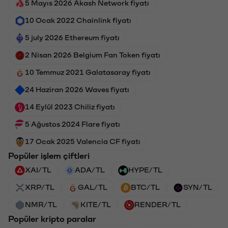
5 Mayıs 2026 Akash Network fiyatı
10 Ocak 2022 Chainlink fiyatı
5 july 2026 Ethereum fiyatı
2 Nisan 2026 Belgium Fan Token fiyatı
10 Temmuz 2021 Galatasaray fiyatı
24 Haziran 2026 Waves fiyatı
14 Eylül 2023 Chiliz fiyatı
5 Ağustos 2024 Flare fiyatı
17 Ocak 2025 Valencia CF fiyatı
Popüler işlem çiftleri
XAI/TL
ADA/TL
HYPE/TL
XRP/TL
GAL/TL
BTC/TL
SYN/TL
NMR/TL
KITE/TL
RENDER/TL
Popüler kripto paralar