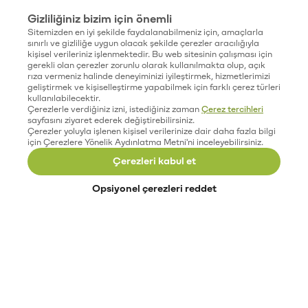
Gizliliğiniz bizim için önemli
Sitemizden en iyi şekilde faydalanabilmeniz için, amaçlarla
sınırlı ve gizliliğe uygun olacak şekilde çerezler aracılığıyla
kişisel verileriniz işlenmektedir. Bu web sitesinin çalışması için
gerekli olan çerezler zorunlu olarak kullanılmakta olup, açık
rıza vermeniz halinde deneyiminizi iyileştirmek, hizmetlerimizi
geliştirmek ve kişiselleştirme yapabilmek için farklı çerez türleri
kullanılabilecektir.
Çerezlerle verdiğiniz izni, istediğiniz zaman
Çerez tercihleri
sayfasını ziyaret ederek değiştirebilirsiniz.
Çerezler yoluyla işlenen kişisel verilerinize dair daha fazla bilgi
için Çerezlere Yönelik Aydınlatma Metni'ni inceleyebilirsiniz.
Çerezleri kabul et
Opsiyonel çerezleri reddet
Paribu’yu keşfet
Eğitimler