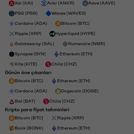
Xai (XAI)
Ankr (ANKR)
Aave (AAVE)
PSG (PSG)
Waves (WAVES)
Cardano (ADA)
Bitcoin (BTC)
Ripple (XRP)
Hyperliquid (HYPE)
Galatasaray (GAL)
Numeraire (NMR)
Synapse (SYN)
Ethereum (ETH)
Kite (KITE)
Chiliz (CHZ)
Günün öne çıkanları
Bitcoin (BTC)
Ethereum (ETH)
Cardano (ADA)
Dogecoin (DOGE)
Bat (BAT)
Chiliz (CHZ)
Kripto para fiyat tahminleri
Bitcoin (BTC)
Ripple (XRP)
Bonk (BONK)
Ethereum (ETH)