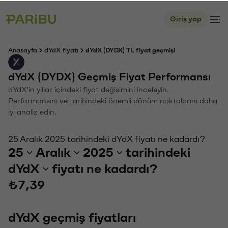
Giriş yap
Anasayfa
dYdX fiyatı
dYdX (DYDX) TL fiyat geçmişi
dYdX (DYDX) Geçmiş Fiyat Performansı
dYdX'in yıllar içindeki fiyat değişimini inceleyin.
Performansını ve tarihindeki önemli dönüm noktalarını daha
iyi analiz edin.
25 Aralık 2025 tarihindeki dYdX fiyatı ne kadardı?
25
Aralık
2025
tarihindeki
dYdX
fiyatı ne kadardı?
₺7,39
dYdX geçmiş fiyatları