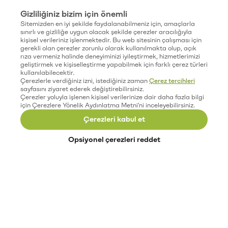
Gizliliğiniz bizim için önemli
Sitemizden en iyi şekilde faydalanabilmeniz için, amaçlarla
sınırlı ve gizliliğe uygun olacak şekilde çerezler aracılığıyla
kişisel verileriniz işlenmektedir. Bu web sitesinin çalışması için
gerekli olan çerezler zorunlu olarak kullanılmakta olup, açık
rıza vermeniz halinde deneyiminizi iyileştirmek, hizmetlerimizi
geliştirmek ve kişiselleştirme yapabilmek için farklı çerez türleri
kullanılabilecektir.
Çerezlerle verdiğiniz izni, istediğiniz zaman
Çerez tercihleri
sayfasını ziyaret ederek değiştirebilirsiniz.
Çerezler yoluyla işlenen kişisel verilerinize dair daha fazla bilgi
için Çerezlere Yönelik Aydınlatma Metni'ni inceleyebilirsiniz.
Çerezleri kabul et
Opsiyonel çerezleri reddet
Paribu’yu keşfet
Eğitimler