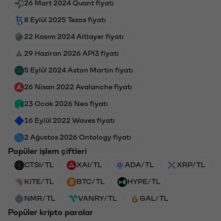
26 Mart 2024 Quant fiyatı
8 Eylül 2025 Tezos fiyatı
22 Kasım 2024 Altlayer fiyatı
29 Haziran 2026 API3 fiyatı
5 Eylül 2024 Aston Martin fiyatı
26 Nisan 2022 Avalanche fiyatı
23 Ocak 2026 Neo fiyatı
16 Eylül 2022 Waves fiyatı
2 Ağustos 2026 Ontology fiyatı
Popüler işlem çiftleri
CTSI/TL
XAI/TL
ADA/TL
XRP/TL
KITE/TL
BTC/TL
HYPE/TL
NMR/TL
VANRY/TL
GAL/TL
Popüler kripto paralar