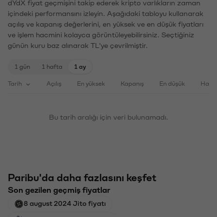
dYdX fiyat geçmişini takip ederek kripto varlıkların zaman
içindeki performansını izleyin. Aşağıdaki tabloyu kullanarak
açılış ve kapanış değerlerini, en yüksek ve en düşük fiyatları
ve işlem hacmini kolayca görüntüleyebilirsiniz. Seçtiğiniz
günün kuru baz alınarak TL'ye çevrilmiştir.
1 gün
1 hafta
1 ay
Tarih
Açılış
En yüksek
Kapanış
En düşük
Haci
Bu tarih aralığı için veri bulunamadı.
Paribu'da daha fazlasını keşfet
Son gezilen geçmiş fiyatlar
8 august 2024 Jito fiyatı