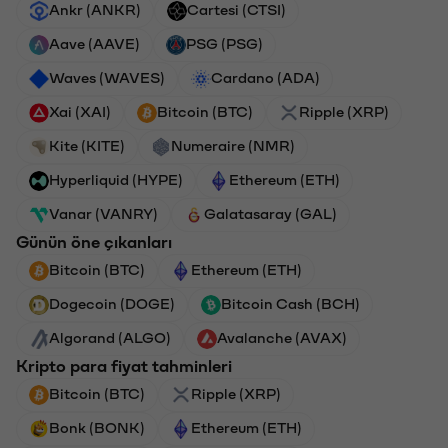
Ankr (ANKR)
Cartesi (CTSI)
Aave (AAVE)
PSG (PSG)
Waves (WAVES)
Cardano (ADA)
Xai (XAI)
Bitcoin (BTC)
Ripple (XRP)
Kite (KITE)
Numeraire (NMR)
Hyperliquid (HYPE)
Ethereum (ETH)
Vanar (VANRY)
Galatasaray (GAL)
Günün öne çıkanları
Bitcoin (BTC)
Ethereum (ETH)
Dogecoin (DOGE)
Bitcoin Cash (BCH)
Algorand (ALGO)
Avalanche (AVAX)
Kripto para fiyat tahminleri
Bitcoin (BTC)
Ripple (XRP)
Bonk (BONK)
Ethereum (ETH)