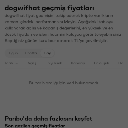
dogwifhat geçmiş fiyatları
dogwifhat fiyat geçmişini takip ederek kripto varlıkların
zaman içindeki performansını izleyin. Aşağıdaki tabloyu
kullanarak açılış ve kapanış değerlerini, en yüksek ve en
düşük fiyatları ve işlem hacmini kolayca görüntüleyebilirsiniz.
Seçtiğiniz günün kuru baz alınarak TL'ye çevrilmiştir.
1 gün
1 hafta
1 ay
Tarih
Açılış
En yüksek
Kapanış
En düşük
Haci
Bu tarih aralığı için veri bulunamadı.
Paribu'da daha fazlasını keşfet
Son gezilen geçmiş fiyatlar