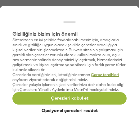
Gizliliğiniz bizim için önemli
Sitemizden en iyi şekilde faydalanabilmeniz için, amaçlarla
sınırlı ve gizliliğe uygun olacak şekilde çerezler aracılığıyla
kişisel verileriniz işlenmektedir. Bu web sitesinin çalışması için
gerekli olan çerezler zorunlu olarak kullanılmakta olup, açık
rıza vermeniz halinde deneyiminizi iyileştirmek, hizmetlerimizi
geliştirmek ve kişiselleştirme yapabilmek için farklı çerez türleri
kullanılabilecektir.
Çerezlerle verdiğiniz izni, istediğiniz zaman
Çerez tercihleri
sayfasını ziyaret ederek değiştirebilirsiniz.
Çerezler yoluyla işlenen kişisel verilerinize dair daha fazla bilgi
için Çerezlere Yönelik Aydınlatma Metni'ni inceleyebilirsiniz.
Çerezleri kabul et
Opsiyonel çerezleri reddet