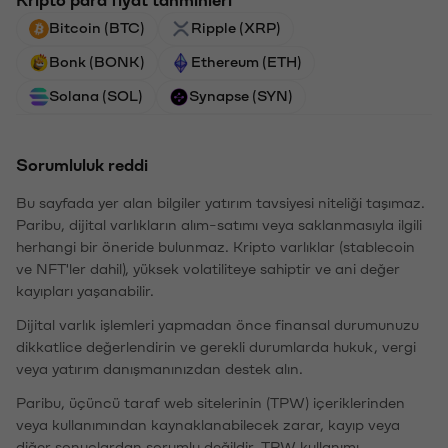
Bitcoin (BTC)
Ripple (XRP)
Bonk (BONK)
Ethereum (ETH)
Solana (SOL)
Synapse (SYN)
Sorumluluk reddi
Bu sayfada yer alan bilgiler yatırım tavsiyesi niteliği taşımaz.
Paribu, dijital varlıkların alım-satımı veya saklanmasıyla ilgili
herhangi bir öneride bulunmaz. Kripto varlıklar (stablecoin
ve NFT'ler dahil), yüksek volatiliteye sahiptir ve ani değer
kayıpları yaşanabilir.
Dijital varlık işlemleri yapmadan önce finansal durumunuzu
dikkatlice değerlendirin ve gerekli durumlarda hukuk, vergi
veya yatırım danışmanınızdan destek alın.
Paribu, üçüncü taraf web sitelerinin (TPW) içeriklerinden
veya kullanımından kaynaklanabilecek zarar, kayıp veya
diğer sonuçlardan sorumlu değildir. TPW kullanımı,