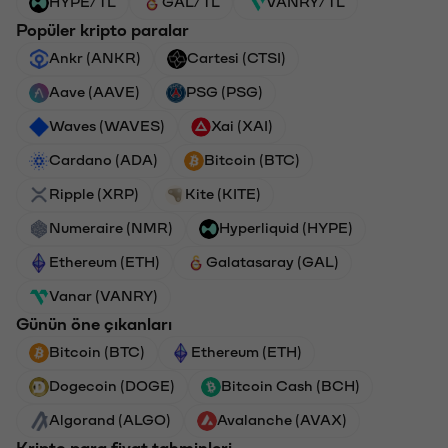
HYPE/TL
GAL/TL
VANRY/TL
Popüler kripto paralar
Ankr (ANKR)
Cartesi (CTSI)
Aave (AAVE)
PSG (PSG)
Waves (WAVES)
Xai (XAI)
Cardano (ADA)
Bitcoin (BTC)
Ripple (XRP)
Kite (KITE)
Numeraire (NMR)
Hyperliquid (HYPE)
Ethereum (ETH)
Galatasaray (GAL)
Vanar (VANRY)
Günün öne çıkanları
Bitcoin (BTC)
Ethereum (ETH)
Dogecoin (DOGE)
Bitcoin Cash (BCH)
Algorand (ALGO)
Avalanche (AVAX)
Kripto para fiyat tahminleri