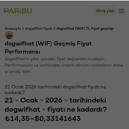
Giriş yap
Anasayfa
dogwifhat fiyatı
dogwifhat (WIF) TL fiyat geçmişi
dogwifhat (WIF) Geçmiş Fiyat
Performansı
dogwifhat'ın yıllar içindeki fiyat değişimini inceleyin.
Performansını ve tarihindeki önemli dönüm noktalarını daha
iyi analiz edin.
21 Ocak 2026 tarihindeki dogwifhat fiyatı ne
kadardı?
21
Ocak
2026
tarihindeki
dogwifhat
fiyatı ne kadardı?
₺14,35
≈
$0,33141643