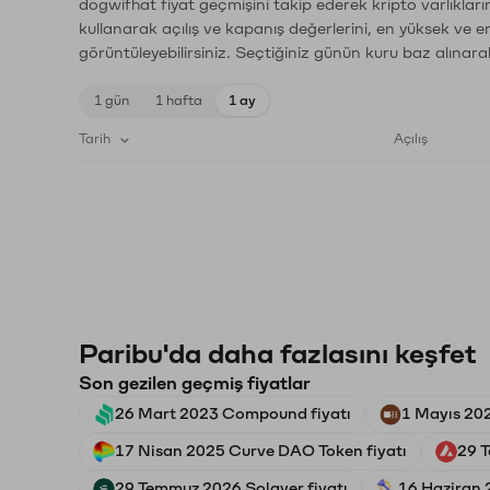
dogwifhat fiyat geçmişini takip ederek kripto varlıklar
kullanarak açılış ve kapanış değerlerini, en yüksek ve e
görüntüleyebilirsiniz. Seçtiğiniz günün kuru baz alınarak
1 gün
1 hafta
1 ay
Tarih
Açılış
Paribu'da daha fazlasını keşfet
Son gezilen geçmiş fiyatlar
26 Mart 2023 Compound fiyatı
1 Mayıs 202
17 Nisan 2025 Curve DAO Token fiyatı
29 
29 Temmuz 2026 Solayer fiyatı
16 Haziran 2