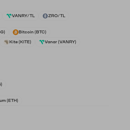
VANRY/TL
ZRO/TL
SG)
Bitcoin (BTC)
Kite (KITE)
Vanar (VANRY)
)
um (ETH)