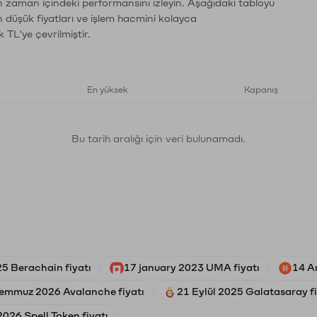
ın zaman içindeki performansını izleyin. Aşağıdaki tabloyu
n düşük fiyatları ve işlem hacmini kolayca
 TL'ye çevrilmiştir.
En yüksek
Kapanış
Bu tarih aralığı için veri bulunamadı.
5 Berachain fiyatı
17 january 2023 UMA fiyatı
14 Ar
Temmuz 2026 Avalanche fiyatı
21 Eylül 2025 Galatasaray fi
026 Spell Token fiyatı