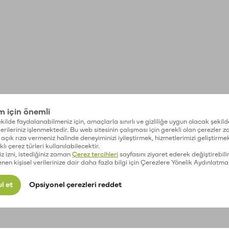
im için önemli
kilde faydalanabilmeniz için, amaçlarla sınırlı ve gizliliğe uygun olacak şekild
 verileriniz işlenmektedir. Bu web sitesinin çalışması için gerekli olan çerezler 
açık rıza vermeniz halinde deneyiminizi iyileştirmek, hizmetlerimizi geliştirmek
lı çerez türleri kullanılabilecektir.
iz izni, istediğiniz zaman
Çerez tercihleri
sayfasını ziyaret ederek değiştirebilir
enen kişisel verilerinize dair daha fazla bilgi için Çerezlere Yönelik Aydınlatma
l et
Opsiyonel çerezleri reddet