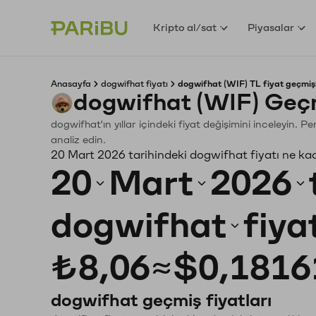
Kripto al/sat
Piyasalar
Anasayfa
dogwifhat fiyatı
dogwifhat (WIF) TL fiyat geçmiş
dogwifhat (WIF) Geçm
dogwifhat'ın yıllar içindeki fiyat değişimini inceleyin. 
analiz edin.
20 Mart 2026 tarihindeki dogwifhat fiyatı ne ka
20
Mart
2026
dogwifhat
fiya
₺8,06
≈
$0,1816
dogwifhat geçmiş fiyatları