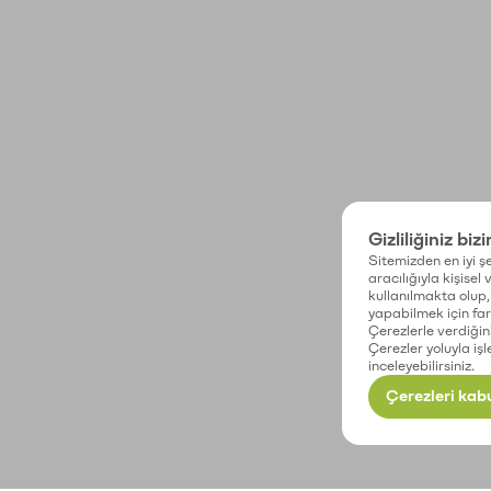
Gizliliğiniz biz
Sitemizden en iyi şe
aracılığıyla kişisel
kullanılmakta olup, 
yapabilmek için fark
Çerezlerle verdiğin
Çerezler yoluyla işl
inceleyebilirsiniz.
Çerezleri kabu