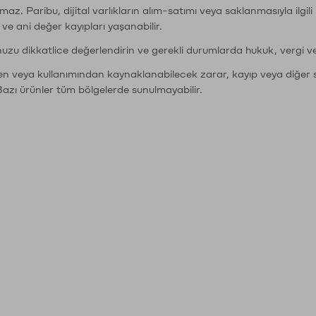
şımaz. Paribu, dijital varlıkların alım-satımı veya saklanmasıyla ilgi
r ve ani değer kayıpları yaşanabilir.
nuzu dikkatlice değerlendirin ve gerekli durumlarda hukuk, vergi v
den veya kullanımından kaynaklanabilecek zarar, kayıp veya diğer 
Bazı ürünler tüm bölgelerde sunulmayabilir.