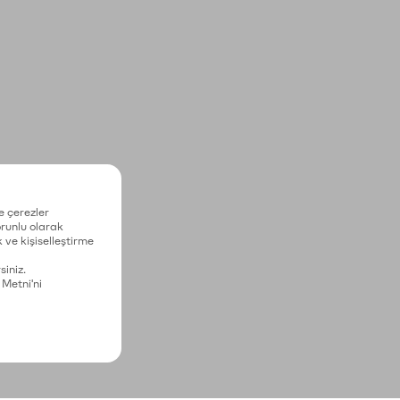
e çerezler
zorunlu olarak
 ve kişiselleştirme
siniz.
 Metni'ni