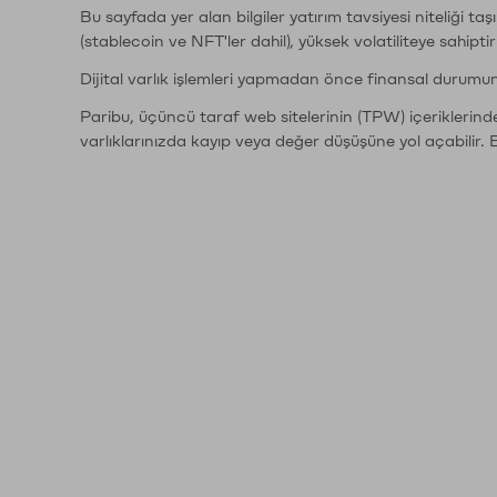
Bu sayfada yer alan bilgiler yatırım tavsiyesi niteliği ta
(stablecoin ve NFT'ler dahil), yüksek volatiliteye sahipti
Dijital varlık işlemleri yapmadan önce finansal durumu
Paribu, üçüncü taraf web sitelerinin (TPW) içeriklerin
varlıklarınızda kayıp veya değer düşüşüne yol açabilir. 