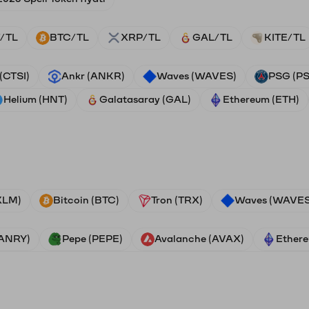
/TL
BTC/TL
XRP/TL
GAL/TL
KITE/TL
 (CTSI)
Ankr (ANKR)
Waves (WAVES)
PSG (P
Helium (HNT)
Galatasaray (GAL)
Ethereum (ETH)
(XLM)
Bitcoin (BTC)
Tron (TRX)
Waves (WAVES
VANRY)
Pepe (PEPE)
Avalanche (AVAX)
Ethere