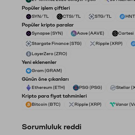
Popüler işlem çiftleri
SYN/TL
CTSI/TL
STG/TL
HNT
Popüler kripto paralar
Synapse (SYN)
Aave (AAVE)
Cartesi
Stargate Finance (STG)
Ripple (XRP)
LayerZero (ZRO)
Yeni eklenenler
Gram (GRAM)
Günün öne çıkanları
Ethereum (ETH)
PSG (PSG)
Stellar 
Kripto para fiyat tahminleri
Bitcoin (BTC)
Ripple (XRP)
Vanar (
Sorumluluk reddi