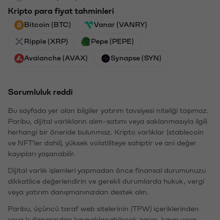
Kripto para fiyat tahminleri
Bitcoin (BTC)
Vanar (VANRY)
Ripple (XRP)
Pepe (PEPE)
Avalanche (AVAX)
Synapse (SYN)
Sorumluluk reddi
Bu sayfada yer alan bilgiler yatırım tavsiyesi niteliği taşımaz.
Paribu, dijital varlıkların alım-satımı veya saklanmasıyla ilgili
herhangi bir öneride bulunmaz. Kripto varlıklar (stablecoin
ve NFT'ler dahil), yüksek volatiliteye sahiptir ve ani değer
kayıpları yaşanabilir.
Dijital varlık işlemleri yapmadan önce finansal durumunuzu
dikkatlice değerlendirin ve gerekli durumlarda hukuk, vergi
veya yatırım danışmanınızdan destek alın.
Paribu, üçüncü taraf web sitelerinin (TPW) içeriklerinden
veya kullanımından kaynaklanabilecek zarar, kayıp veya