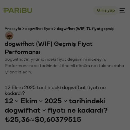
Giriş yap
Anasayfa
dogwifhat fiyatı
dogwifhat (WIF) TL fiyat geçmişi
dogwifhat (WIF) Geçmiş Fiyat
Performansı
dogwifhat'ın yıllar içindeki fiyat değişimini inceleyin.
Performansını ve tarihindeki önemli dönüm noktalarını daha
iyi analiz edin.
12 Ekim 2025 tarihindeki dogwifhat fiyatı ne
kadardı?
12
Ekim
2025
tarihindeki
dogwifhat
fiyatı ne kadardı?
₺25,36
≈
$0,60379515