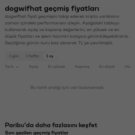
dogwifhat geçmiş fiyatları
dogwifhat fiyat geçmişini takip ederek kripto varlıkların
zaman içindeki performansını izleyin. Aşağıdaki tabloyu
kullanarak açılış ve kapanış değerlerini, en yüksek ve en
düşük fiyatları ve işlem hacmini kolayca görüntüleyebilirsiniz.
Seçtiğiniz günün kuru baz alınarak TL'ye çevrilmiştir.
1 gün
1 hafta
1 ay
Tarih
Açılış
En yüksek
Kapanış
En düşük
Haci
Bu tarih aralığı için veri bulunamadı.
Paribu'da daha fazlasını keşfet
Son gezilen geçmiş fiyatlar