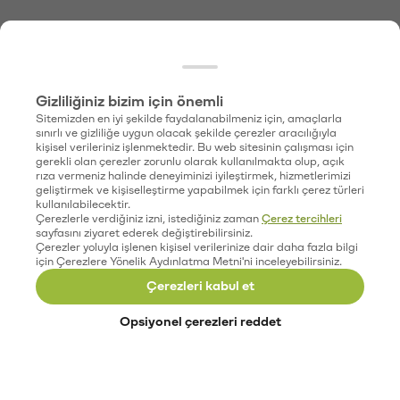
Gizliliğiniz bizim için önemli
Sitemizden en iyi şekilde faydalanabilmeniz için, amaçlarla
sınırlı ve gizliliğe uygun olacak şekilde çerezler aracılığıyla
kişisel verileriniz işlenmektedir. Bu web sitesinin çalışması için
gerekli olan çerezler zorunlu olarak kullanılmakta olup, açık
rıza vermeniz halinde deneyiminizi iyileştirmek, hizmetlerimizi
geliştirmek ve kişiselleştirme yapabilmek için farklı çerez türleri
kullanılabilecektir.
Çerezlerle verdiğiniz izni, istediğiniz zaman
Çerez tercihleri
sayfasını ziyaret ederek değiştirebilirsiniz.
Çerezler yoluyla işlenen kişisel verilerinize dair daha fazla bilgi
için Çerezlere Yönelik Aydınlatma Metni'ni inceleyebilirsiniz.
Çerezleri kabul et
Opsiyonel çerezleri reddet