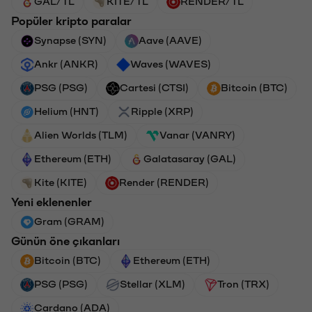
GAL/TL
KITE/TL
RENDER/TL
Popüler kripto paralar
Synapse (SYN)
Aave (AAVE)
Ankr (ANKR)
Waves (WAVES)
PSG (PSG)
Cartesi (CTSI)
Bitcoin (BTC)
Helium (HNT)
Ripple (XRP)
Alien Worlds (TLM)
Vanar (VANRY)
Ethereum (ETH)
Galatasaray (GAL)
Kite (KITE)
Render (RENDER)
Yeni eklenenler
Gram (GRAM)
Günün öne çıkanları
Bitcoin (BTC)
Ethereum (ETH)
PSG (PSG)
Stellar (XLM)
Tron (TRX)
Cardano (ADA)