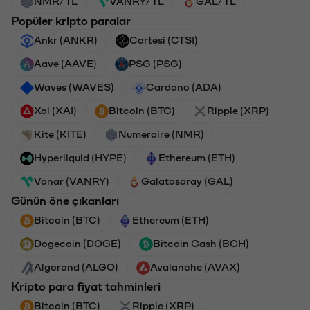
NMR/TL
VANRY/TL
GAL/TL
Popüler kripto paralar
Ankr (ANKR)
Cartesi (CTSI)
Aave (AAVE)
PSG (PSG)
Waves (WAVES)
Cardano (ADA)
Xai (XAI)
Bitcoin (BTC)
Ripple (XRP)
Kite (KITE)
Numeraire (NMR)
Hyperliquid (HYPE)
Ethereum (ETH)
Vanar (VANRY)
Galatasaray (GAL)
Günün öne çıkanları
Bitcoin (BTC)
Ethereum (ETH)
Dogecoin (DOGE)
Bitcoin Cash (BCH)
Algorand (ALGO)
Avalanche (AVAX)
Kripto para fiyat tahminleri
Bitcoin (BTC)
Ripple (XRP)