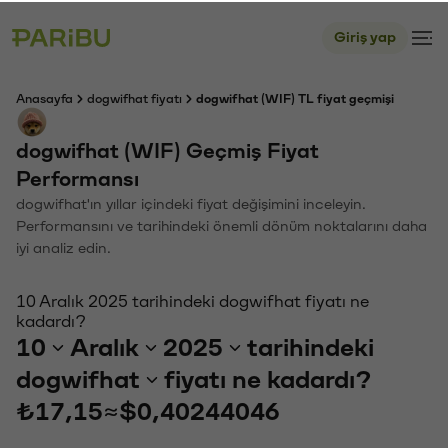
Giriş yap
Anasayfa
dogwifhat fiyatı
dogwifhat (WIF) TL fiyat geçmişi
dogwifhat (WIF) Geçmiş Fiyat
Performansı
dogwifhat'ın yıllar içindeki fiyat değişimini inceleyin.
Performansını ve tarihindeki önemli dönüm noktalarını daha
iyi analiz edin.
10 Aralık 2025 tarihindeki dogwifhat fiyatı ne
kadardı?
10
Aralık
2025
tarihindeki
dogwifhat
fiyatı ne kadardı?
₺17,15
≈
$0,40244046