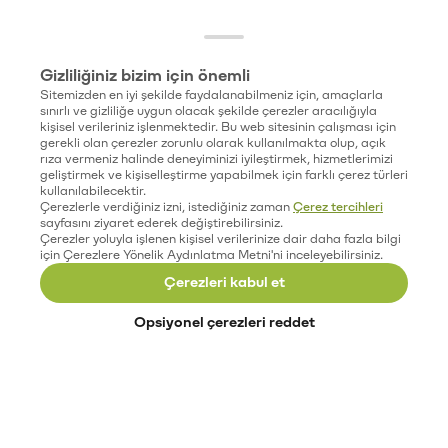
Gizliliğiniz bizim için önemli
Sitemizden en iyi şekilde faydalanabilmeniz için, amaçlarla
sınırlı ve gizliliğe uygun olacak şekilde çerezler aracılığıyla
kişisel verileriniz işlenmektedir. Bu web sitesinin çalışması için
gerekli olan çerezler zorunlu olarak kullanılmakta olup, açık
rıza vermeniz halinde deneyiminizi iyileştirmek, hizmetlerimizi
geliştirmek ve kişiselleştirme yapabilmek için farklı çerez türleri
kullanılabilecektir.
Çerezlerle verdiğiniz izni, istediğiniz zaman
Çerez tercihleri
sayfasını ziyaret ederek değiştirebilirsiniz.
Çerezler yoluyla işlenen kişisel verilerinize dair daha fazla bilgi
için Çerezlere Yönelik Aydınlatma Metni'ni inceleyebilirsiniz.
Çerezleri kabul et
Opsiyonel çerezleri reddet