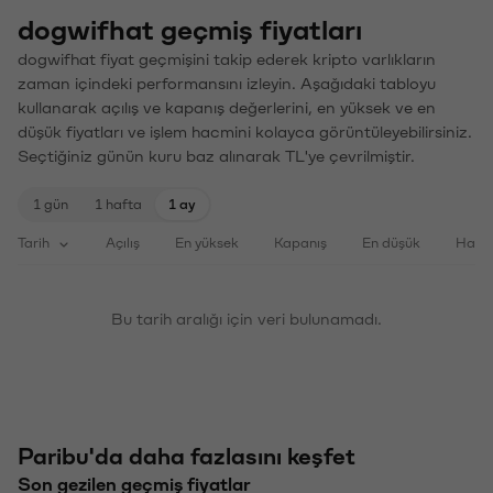
dogwifhat geçmiş fiyatları
dogwifhat fiyat geçmişini takip ederek kripto varlıkların
zaman içindeki performansını izleyin. Aşağıdaki tabloyu
kullanarak açılış ve kapanış değerlerini, en yüksek ve en
düşük fiyatları ve işlem hacmini kolayca görüntüleyebilirsiniz.
Seçtiğiniz günün kuru baz alınarak TL'ye çevrilmiştir.
1 gün
1 hafta
1 ay
Tarih
Açılış
En yüksek
Kapanış
En düşük
Haci
Bu tarih aralığı için veri bulunamadı.
Paribu'da daha fazlasını keşfet
Son gezilen geçmiş fiyatlar