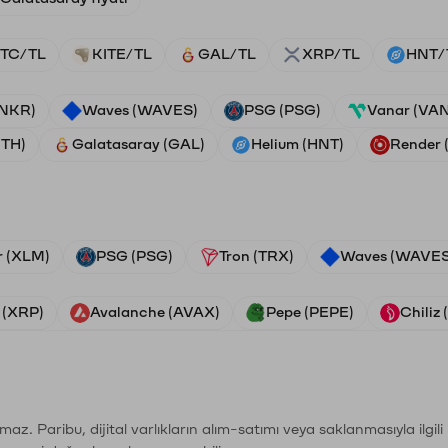
TC/TL
KITE/TL
GAL/TL
XRP/TL
HNT/
ANKR)
Waves (WAVES)
PSG (PSG)
Vanar (VA
ETH)
Galatasaray (GAL)
Helium (HNT)
Render
r (XLM)
PSG (PSG)
Tron (TRX)
Waves (WAVES
 (XRP)
Avalanche (AVAX)
Pepe (PEPE)
Chiliz
şımaz. Paribu, dijital varlıkların alım-satımı veya saklanmasıyla ilgi