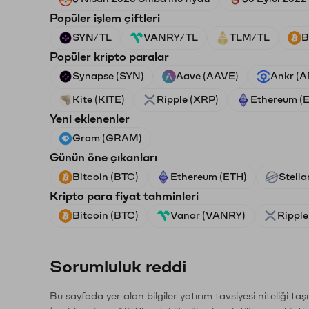
Popüler işlem çiftleri
SYN/TL
VANRY/TL
TLM/TL
B
Popüler kripto paralar
Synapse (SYN)
Aave (AAVE)
Ankr (
Kite (KITE)
Ripple (XRP)
Ethereum (
Yeni eklenenler
Gram (GRAM)
Günün öne çıkanları
Bitcoin (BTC)
Ethereum (ETH)
Stella
Kripto para fiyat tahminleri
Bitcoin (BTC)
Vanar (VANRY)
Ripple
Sorumluluk reddi
Bu sayfada yer alan bilgiler yatırım tavsiyesi niteliği ta