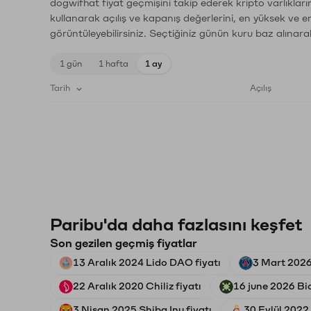
dogwifhat fiyat geçmişini takip ederek kripto varlıklar
kullanarak açılış ve kapanış değerlerini, en yüksek ve e
görüntüleyebilirsiniz. Seçtiğiniz günün kuru baz alınarak
1 gün
1 hafta
1 ay
Tarih
Açılış
Paribu'da daha fazlasını keşfet
Son gezilen geçmiş fiyatlar
13 Aralık 2024 Lido DAO fiyatı
3 Mart 2026
22 Aralık 2020 Chiliz fiyatı
16 june 2026 Bio
3 Nisan 2025 Shiba Inu fiyatı
30 Eylül 2022