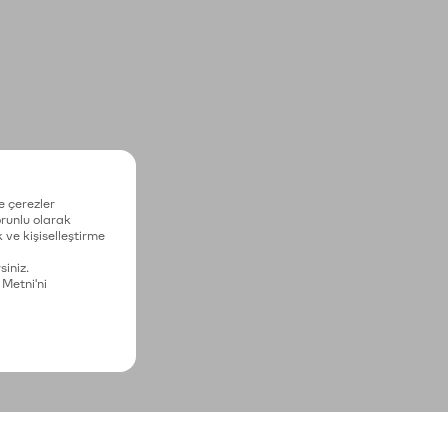
e çerezler
zorunlu olarak
 ve kişiselleştirme
siniz.
 Metni'ni