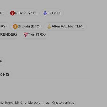
TL
RENDER/TL
ETH/TL
NRY)
Bitcoin (BTC)
Alien Worlds (TLM)
 (RENDER)
Tron (TRX)
)
 (CHZ)
li herhangi bir öneride bulunmaz. Kripto varlıklar