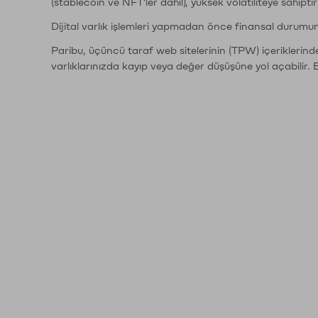
(stablecoin ve NFT'ler dahil), yüksek volatiliteye sahipti
Dijital varlık işlemleri yapmadan önce finansal durumu
Paribu, üçüncü taraf web sitelerinin (TPW) içeriklerin
varlıklarınızda kayıp veya değer düşüşüne yol açabilir. 