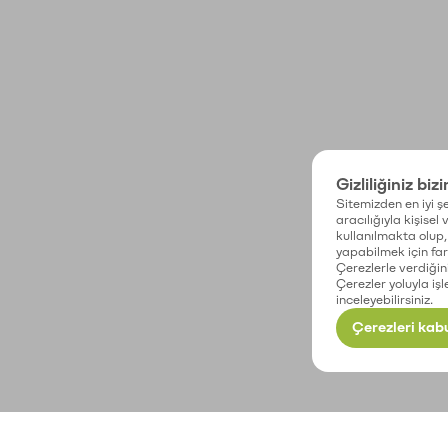
Gizliliğiniz biz
Sitemizden en iyi şe
aracılığıyla kişisel
kullanılmakta olup, 
yapabilmek için fark
Çerezlerle verdiğin
Çerezler yoluyla işl
inceleyebilirsiniz.
Çerezleri kabu