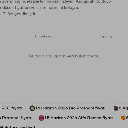
ın zaman içindeki performansını izleyin. Aşağıdaki tabloyu
n düşük fiyatları ve işlem hacmini kolayca
 TL'ye çevrilmiştir.
En yüksek
Kapanış
Bu tarih aralığı için veri bulunamadı.
 PSG fiyatı
16 Haziran 2026 Bio Protocol fiyatı
8 Ağ
 Protocol fiyatı
15 Haziran 2026 Alfa Romeo fiyatı
 Galatasaray fiyatı