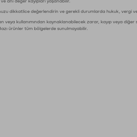
r ve ani değer kayıpları yaşanabilir.
nuzu dikkatlice değerlendirin ve gerekli durumlarda hukuk, vergi v
den veya kullanımından kaynaklanabilecek zarar, kayıp veya diğer 
Bazı ürünler tüm bölgelerde sunulmayabilir.