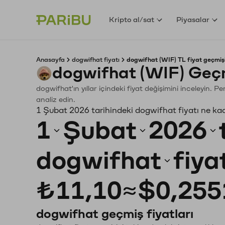
Kripto al/sat
Piyasalar
Anasayfa
dogwifhat fiyatı
dogwifhat (WIF) TL fiyat geçmiş
dogwifhat (WIF) Geçm
dogwifhat'ın yıllar içindeki fiyat değişimini inceleyin. 
analiz edin.
1 Şubat 2026 tarihindeki dogwifhat fiyatı ne ka
1
Şubat
2026
dogwifhat
fiya
₺11,10
≈
$0,255
dogwifhat geçmiş fiyatları