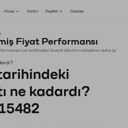
Hisse
Getiri
Keşfet
Destek
i
iş Fiyat Performansı
Performansını ve tarihindeki önemli dönüm noktalarını daha iyi
dardı?
tarihindeki
tı ne kadardı?
15482