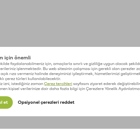
im için önemli
kilde faydalanabilmeniz için, amaçlarla sınırlı ve gizliliğe uygun olacak şekild
 verileriniz işlenmektedir. Bu web sitesinin çalışması için gerekli olan çerezler 
açık rıza vermeniz halinde deneyiminizi iyileştirmek, hizmetlerimizi geliştirmek
lı çerez türleri kullanılabilecektir.
iz izni, istediğiniz zaman
Çerez tercihleri
sayfasını ziyaret ederek değiştirebilir
enen kişisel verilerinize dair daha fazla bilgi için Çerezlere Yönelik Aydınlatma
l et
Opsiyonel çerezleri reddet