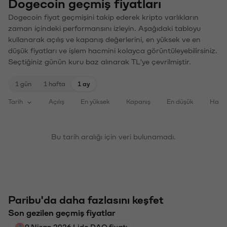
Dogecoin geçmiş fiyatları
Dogecoin fiyat geçmişini takip ederek kripto varlıkların
zaman içindeki performansını izleyin. Aşağıdaki tabloyu
kullanarak açılış ve kapanış değerlerini, en yüksek ve en
düşük fiyatları ve işlem hacmini kolayca görüntüleyebilirsiniz.
Seçtiğiniz günün kuru baz alınarak TL'ye çevrilmiştir.
1 gün
1 hafta
1 ay
Tarih
Açılış
En yüksek
Kapanış
En düşük
Haci
Bu tarih aralığı için veri bulunamadı.
Paribu'da daha fazlasını keşfet
Son gezilen geçmiş fiyatlar
9 Nisan 2026 Lido DAO fiyatı