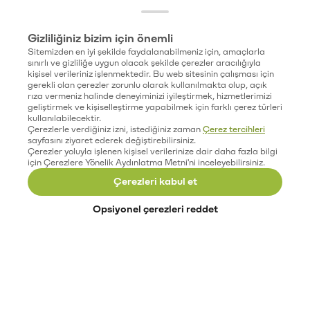
Gizliliğiniz bizim için önemli
Sitemizden en iyi şekilde faydalanabilmeniz için, amaçlarla
sınırlı ve gizliliğe uygun olacak şekilde çerezler aracılığıyla
kişisel verileriniz işlenmektedir. Bu web sitesinin çalışması için
gerekli olan çerezler zorunlu olarak kullanılmakta olup, açık
rıza vermeniz halinde deneyiminizi iyileştirmek, hizmetlerimizi
geliştirmek ve kişiselleştirme yapabilmek için farklı çerez türleri
kullanılabilecektir.
Çerezlerle verdiğiniz izni, istediğiniz zaman
Çerez tercihleri
sayfasını ziyaret ederek değiştirebilirsiniz.
Çerezler yoluyla işlenen kişisel verilerinize dair daha fazla bilgi
için Çerezlere Yönelik Aydınlatma Metni'ni inceleyebilirsiniz.
Çerezleri kabul et
Opsiyonel çerezleri reddet
Paribu’yu keşfet