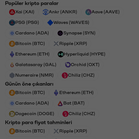
Popüler kripto paralar
Xai (XAI)
Ankr (ANKR)
Aave (AAVE)
PSG (PSG)
Waves (WAVES)
Cardano (ADA)
Synapse (SYN)
Bitcoin (BTC)
Ripple (XRP)
Ethereum (ETH)
Hyperliquid (HYPE)
Galatasaray (GAL)
Orchid (OXT)
Numeraire (NMR)
Chiliz (CHZ)
Günün öne çıkanları
Bitcoin (BTC)
Ethereum (ETH)
Cardano (ADA)
Bat (BAT)
Dogecoin (DOGE)
Chiliz (CHZ)
Kripto para fiyat tahminleri
Bitcoin (BTC)
Ripple (XRP)