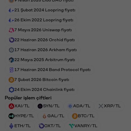
21 Şubat 2024 Loopring fiyatı
26 Ekim 2022 Loopring fiyatı
7 Mayıs 2026 Uniswap fiyatı
22 Haziran 2026 Orchid fiyatı
17 Haziran 2026 Arkham fiyatı
22 Mayıs 2025 Arbitrum fiyatı
17 Haziran 2024 Band Protocol fiyatı
7 Şubat 2026 Bitcoin fiyatı
24 Ekim 2024 Chainlink fiyatı
Popüler işlem çiftleri
XAI/TL
SYN/TL
ADA/TL
XRP/TL
HYPE/TL
GAL/TL
BTC/TL
ETH/TL
OXT/TL
VANRY/TL