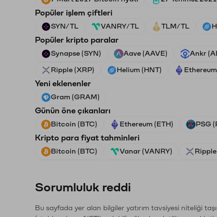
Popüler işlem çiftleri
SYN/TL
VANRY/TL
TLM/TL
H
Popüler kripto paralar
Synapse (SYN)
Aave (AAVE)
Ankr (
Ripple (XRP)
Helium (HNT)
Ethereum
Yeni eklenenler
Gram (GRAM)
Günün öne çıkanları
Bitcoin (BTC)
Ethereum (ETH)
PSG (
Kripto para fiyat tahminleri
Bitcoin (BTC)
Vanar (VANRY)
Ripple
Sorumluluk reddi
Bu sayfada yer alan bilgiler yatırım tavsiyesi niteliği ta