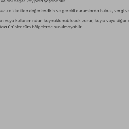
r ve ani değer kayıpları yaşanabilir.
nuzu dikkatlice değerlendirin ve gerekli durumlarda hukuk, vergi v
den veya kullanımından kaynaklanabilecek zarar, kayıp veya diğer 
Bazı ürünler tüm bölgelerde sunulmayabilir.