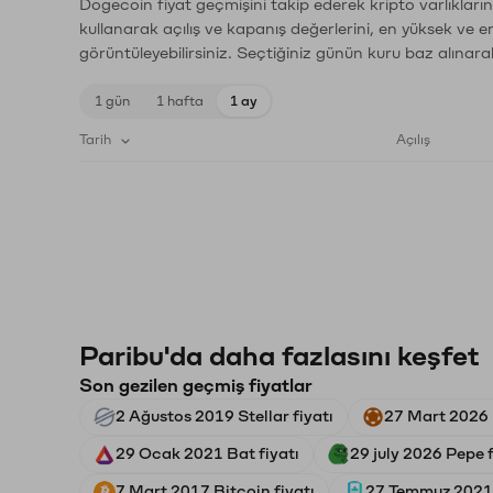
Dogecoin fiyat geçmişini takip ederek kripto varlıkları
kullanarak açılış ve kapanış değerlerini, en yüksek ve e
görüntüleyebilirsiniz. Seçtiğiniz günün kuru baz alınarak
1 gün
1 hafta
1 ay
Tarih
Açılış
Paribu'da daha fazlasını keşfet
Son gezilen geçmiş fiyatlar
2 Ağustos 2019 Stellar fiyatı
27 Mart 2026 
29 Ocak 2021 Bat fiyatı
29 july 2026 Pepe f
7 Mart 2017 Bitcoin fiyatı
27 Temmuz 2021 