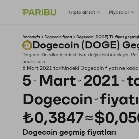
Kripto al/sat
Piyasalar
Anasayfa
Dogecoin fiyatı
Dogecoin (DOGE) TL fiyat geçmişi
Dogecoin (DOGE) Geç
Dogecoin'in yıllar içindeki fiyat değişimini inceleyin. P
analiz edin.
5 Mart 2021 tarihindeki Dogecoin fiyatı ne kada
5
Mart
2021
t
Dogecoin
fiyat
₺0,3847
≈
$0,05
Dogecoin geçmiş fiyatları