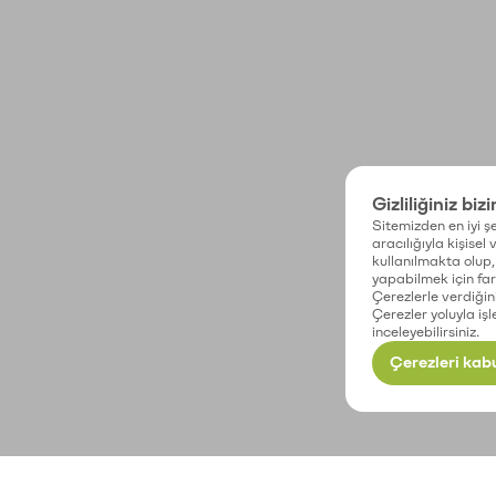
Gizliliğiniz biz
Sitemizden en iyi şe
aracılığıyla kişisel
kullanılmakta olup, 
yapabilmek için fark
Çerezlerle verdiğin
Çerezler yoluyla işl
inceleyebilirsiniz.
Çerezleri kabu