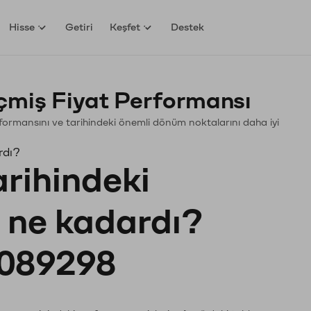
Hisse
Getiri
Keşfet
Destek
miş Fiyat Performansı
erformansını ve tarihindeki önemli dönüm noktalarını daha iyi
rdı?
arihindeki
ı ne kadardı?
089298