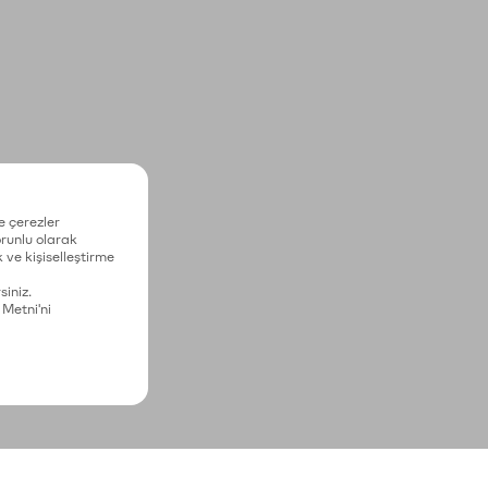
e çerezler
zorunlu olarak
 ve kişiselleştirme
siniz.
 Metni'ni