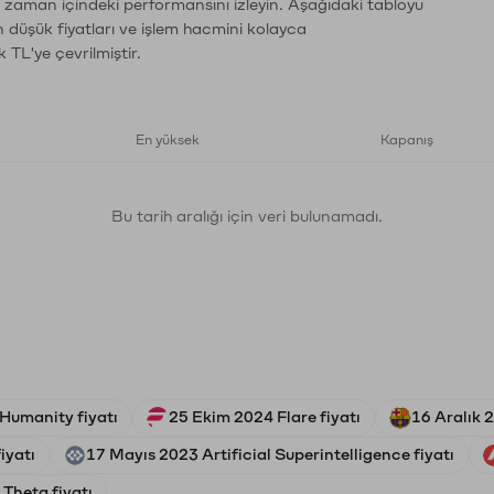
n zaman içindeki performansını izleyin. Aşağıdaki tabloyu
n düşük fiyatları ve işlem hacmini kolayca
 TL'ye çevrilmiştir.
En yüksek
Kapanış
Bu tarih aralığı için veri bulunamadı.
Humanity fiyatı
25 Ekim 2024 Flare fiyatı
16 Aralık 
iyatı
17 Mayıs 2023 Artificial Superintelligence fiyatı
Theta fiyatı