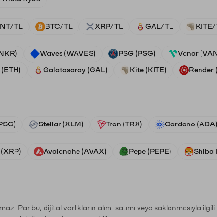
NT/TL
BTC/TL
XRP/TL
GAL/TL
KITE/
ANKR)
Waves (WAVES)
PSG (PSG)
Vanar (VA
 (ETH)
Galatasaray (GAL)
Kite (KITE)
Render
PSG)
Stellar (XLM)
Tron (TRX)
Cardano (ADA
 (XRP)
Avalanche (AVAX)
Pepe (PEPE)
Shiba 
şımaz. Paribu, dijital varlıkların alım-satımı veya saklanmasıyla ilgi