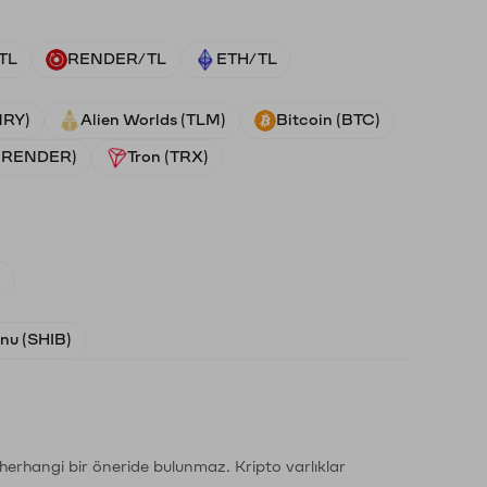
TL
RENDER/TL
ETH/TL
NRY)
Alien Worlds (TLM)
Bitcoin (BTC)
 (RENDER)
Tron (TRX)
)
Inu (SHIB)
li herhangi bir öneride bulunmaz. Kripto varlıklar