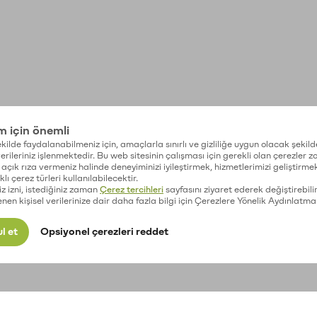
im için önemli
kilde faydalanabilmeniz için, amaçlarla sınırlı ve gizliliğe uygun olacak şekild
 verileriniz işlenmektedir. Bu web sitesinin çalışması için gerekli olan çerezler 
açık rıza vermeniz halinde deneyiminizi iyileştirmek, hizmetlerimizi geliştirmek
lı çerez türleri kullanılabilecektir.
iz izni, istediğiniz zaman
Çerez tercihleri
sayfasını ziyaret ederek değiştirebilir
enen kişisel verilerinize dair daha fazla bilgi için Çerezlere Yönelik Aydınlatma
l et
Opsiyonel çerezleri reddet