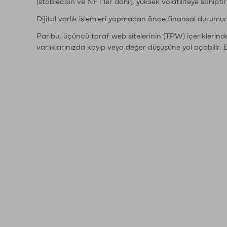
(stablecoin ve NFT'ler dahil), yüksek volatiliteye sahipti
Dijital varlık işlemleri yapmadan önce finansal durumu
Paribu, üçüncü taraf web sitelerinin (TPW) içeriklerin
varlıklarınızda kayıp veya değer düşüşüne yol açabilir. 