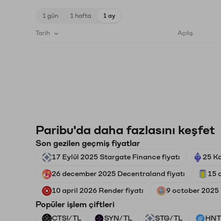
1 gün
1 hafta
1 ay
Tarih
Açılış
Paribu'da daha fazlasını keşfet
Son gezilen geçmiş fiyatlar
17 Eylül 2025 Stargate Finance fiyatı
25 Ka
26 december 2025 Decentraland fiyatı
15 a
10 april 2026 Render fiyatı
9 october 2025 
Popüler işlem çiftleri
CTSI/TL
SYN/TL
STG/TL
HNT