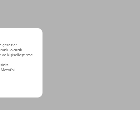
e çerezler
zorunlu olarak
 ve kişiselleştirme
siniz.
 Metni'ni