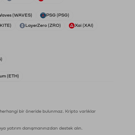
aves (WAVES)
PSG (PSG)
(KITE)
LayerZero (ZRO)
Xai (XAI)
)
um (ETH)
li herhangi bir öneride bulunmaz. Kripto varlıklar
eya yatırım danışmanınızdan destek alın.