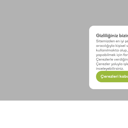
Gizliliğiniz biz
Sitemizden en iyi şe
aracılığıyla kişisel
kullanılmakta olup, 
yapabilmek için fark
Çerezlerle verdiğin
Çerezler yoluyla işl
inceleyebilirsiniz.
Çerezleri kabu