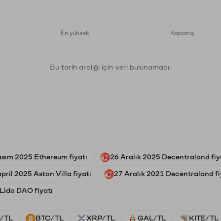
En yüksek
Kapanış
Bu tarih aralığı için veri bulunamadı.
sım 2025 Ethereum fiyatı
26 Aralık 2025 Decentraland fiy
pril 2025 Aston Villa fiyatı
27 Aralık 2021 Decentraland fi
Lido DAO fiyatı
/TL
BTC/TL
XRP/TL
GAL/TL
KITE/TL