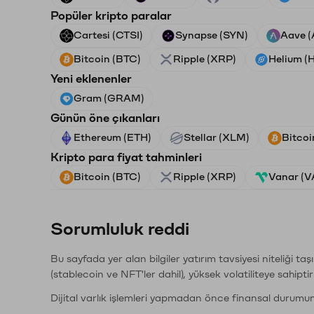
Popüler kripto paralar
Cartesi (CTSI)
Synapse (SYN)
Aave 
Bitcoin (BTC)
Ripple (XRP)
Helium (
Yeni eklenenler
Gram (GRAM)
Günün öne çıkanları
Ethereum (ETH)
Stellar (XLM)
Bitcoi
Kripto para fiyat tahminleri
Bitcoin (BTC)
Ripple (XRP)
Vanar (
Sorumluluk reddi
Bu sayfada yer alan bilgiler yatırım tavsiyesi niteliği ta
(stablecoin ve NFT'ler dahil), yüksek volatiliteye sahipti
Dijital varlık işlemleri yapmadan önce finansal durumu