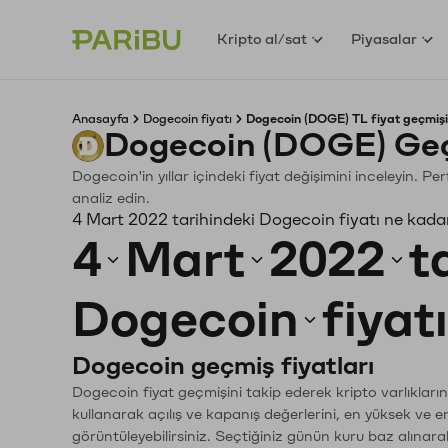
Kripto al/sat
Piyasalar
Anasayfa
Dogecoin fiyatı
Dogecoin (DOGE) TL fiyat geçmişi
Dogecoin (DOGE) Geç
Dogecoin'in yıllar içindeki fiyat değişimini inceleyin. P
analiz edin.
4 Mart 2022 tarihindeki Dogecoin fiyatı ne kada
4
Mart
2022
t
Dogecoin
fiyat
Dogecoin geçmiş fiyatları
Dogecoin fiyat geçmişini takip ederek kripto varlıkları
kullanarak açılış ve kapanış değerlerini, en yüksek ve e
görüntüleyebilirsiniz. Seçtiğiniz günün kuru baz alınarak