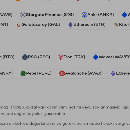
(AAVE)
Stargate Finance (STG)
Ankr (ANKR)
W
HNT)
Galatasaray (GAL)
Ethereum (ETH)
Kite 
n (BTC)
PSG (PSG)
Tron (TRX)
Waves (WAVES
VANRY)
Pepe (PEPE)
Avalanche (AVAX)
Ethere
şımaz. Paribu, dijital varlıkların alım-satımı veya saklanmasıyla ilgi
r ve ani değer kayıpları yaşanabilir.
nuzu dikkatlice değerlendirin ve gerekli durumlarda hukuk, vergi v