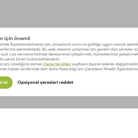
im için önemli
kilde faydalanabilmeniz için, amaçlarla sınırlı ve gizliliğe uygun olacak şekild
 verileriniz işlenmektedir. Bu web sitesinin çalışması için gerekli olan çerezler 
açık rıza vermeniz halinde deneyiminizi iyileştirmek, hizmetlerimizi geliştirmek
lı çerez türleri kullanılabilecektir.
iz izni, istediğiniz zaman
Çerez tercihleri
sayfasını ziyaret ederek değiştirebilir
enen kişisel verilerinize dair daha fazla bilgi için Çerezlere Yönelik Aydınlatma
l et
Opsiyonel çerezleri reddet