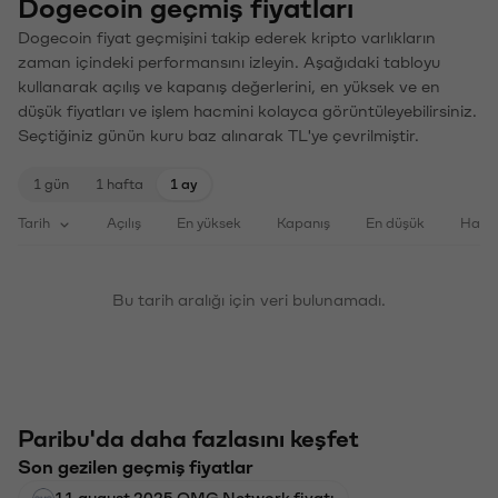
Dogecoin geçmiş fiyatları
Dogecoin fiyat geçmişini takip ederek kripto varlıkların
zaman içindeki performansını izleyin. Aşağıdaki tabloyu
kullanarak açılış ve kapanış değerlerini, en yüksek ve en
düşük fiyatları ve işlem hacmini kolayca görüntüleyebilirsiniz.
Seçtiğiniz günün kuru baz alınarak TL'ye çevrilmiştir.
1 gün
1 hafta
1 ay
Tarih
Açılış
En yüksek
Kapanış
En düşük
Haci
Bu tarih aralığı için veri bulunamadı.
Paribu'da daha fazlasını keşfet
Son gezilen geçmiş fiyatlar
11 august 2025 OMG Network fiyatı