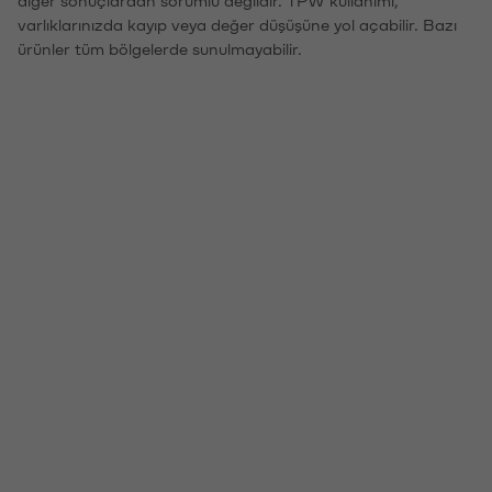
diğer sonuçlardan sorumlu değildir. TPW kullanımı,
varlıklarınızda kayıp veya değer düşüşüne yol açabilir. Bazı
ürünler tüm bölgelerde sunulmayabilir.