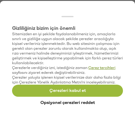
Gizliliğiniz bizim için önemli
Sitemizden en iyi şekilde faydalanabilmeniz için, amaçlarla
sınırlı ve gizliliğe uygun olacak şekilde çerezler aracılığıyla
kişisel verileriniz işlenmektedir. Bu web sitesinin çalışması için
gerekli olan çerezler zorunlu olarak kullanılmakta olup, açık
rıza vermeniz halinde deneyiminizi iyileştirmek, hizmetlerimizi
geliştirmek ve kişiselleştirme yapabilmek için farklı çerez türleri
kullanılabilecektir.
Çerezlerle verdiğiniz izni, istediğiniz zaman
Çerez tercihleri
sayfasını ziyaret ederek değiştirebilirsiniz.
Çerezler yoluyla işlenen kişisel verilerinize dair daha fazla bilgi
için Çerezlere Yönelik Aydınlatma Metni'ni inceleyebilirsiniz.
Çerezleri kabul et
Opsiyonel çerezleri reddet