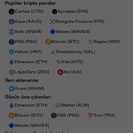
Popüler kripto paralar
Cartesi (CTSI)
Synapse (SYN)
Aave (AAVE)
Stargate Finance (STG)
Ankr (ANKR)
Waves (WAVES)
PSG (PSG)
Bitcoin (BTC)
Ripple (XRP)
Helium (HNT)
Galatasaray (GAL)
Ethereum (ETH)
Kite (KITE)
LayerZero (ZRO)
Xai (XAI)
Yeni eklenenler
Gram (GRAM)
Günün öne çıkanları
Ethereum (ETH)
Stellar (XLM)
Bitcoin (BTC)
PSG (PSG)
Tron (TRX)
Waves (WAVES)