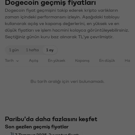
Dogecoin geçmiş fiyatları
Dogecoin fiyat geçmişini takip ederek kripto varlıkların
zaman içindeki performansını izleyin. Aşağıdaki tabloyu
kullanarak açılış ve kapanış değerlerini, en yüksek ve en
düşük fiyatları ve işlem hacmini kolayca görüntüleyebilirsiniz.
Seçtiğiniz günün kuru baz alınarak TL'ye çevrilmiştir.
1 gün
1 hafta
1 ay
Tarih
Açılış
En yüksek
Kapanış
En düşük
Haci
Bu tarih aralığı için veri bulunamadı.
Paribu'da daha fazlasını keşfet
Son gezilen geçmiş fiyatlar