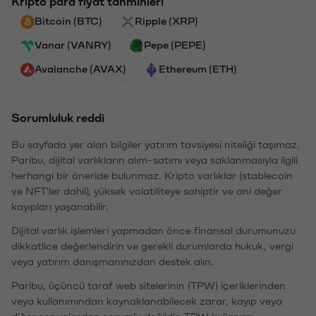
Kripto para fiyat tahminleri
Bitcoin (BTC)
Ripple (XRP)
Vanar (VANRY)
Pepe (PEPE)
Avalanche (AVAX)
Ethereum (ETH)
Sorumluluk reddi
Bu sayfada yer alan bilgiler yatırım tavsiyesi niteliği taşımaz.
Paribu, dijital varlıkların alım-satımı veya saklanmasıyla ilgili
herhangi bir öneride bulunmaz. Kripto varlıklar (stablecoin
ve NFT'ler dahil), yüksek volatiliteye sahiptir ve ani değer
kayıpları yaşanabilir.
Dijital varlık işlemleri yapmadan önce finansal durumunuzu
dikkatlice değerlendirin ve gerekli durumlarda hukuk, vergi
veya yatırım danışmanınızdan destek alın.
Paribu, üçüncü taraf web sitelerinin (TPW) içeriklerinden
veya kullanımından kaynaklanabilecek zarar, kayıp veya