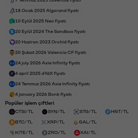
7 Temmuz 2025 Juventus fiyatı
18 Ocak 2025 Algorand fiyatı
10 Eylül 2025 Neo fiyatı
20 Eylül 2024 The Sandbox fiyatı
20 Haziran 2023 Orchid fiyatı
20 Şubat 2026 Valencia CF fiyatı
24 july 2026 Axie Infinity fiyatı
4 april 2025 dYdX fiyatı
24 Temmuz 2026 Axie Infinity fiyatı
4 january 2026 Bonk fiyatı
Popüler işlem çiftleri
CTSI/TL
SYN/TL
STG/TL
HNT/TL
BTC/TL
XRP/TL
GAL/TL
KITE/TL
ZRO/TL
XAI/TL