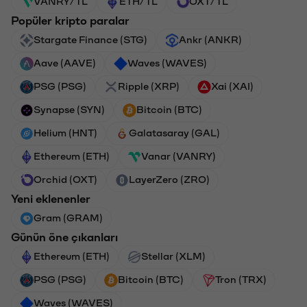
VANRY/TL
ETH/TL
OXT/TL
Popüler kripto paralar
Stargate Finance (STG)
Ankr (ANKR)
Aave (AAVE)
Waves (WAVES)
PSG (PSG)
Ripple (XRP)
Xai (XAI)
Synapse (SYN)
Bitcoin (BTC)
Helium (HNT)
Galatasaray (GAL)
Ethereum (ETH)
Vanar (VANRY)
Orchid (OXT)
LayerZero (ZRO)
Yeni eklenenler
Gram (GRAM)
Günün öne çıkanları
Ethereum (ETH)
Stellar (XLM)
PSG (PSG)
Bitcoin (BTC)
Tron (TRX)
Waves (WAVES)