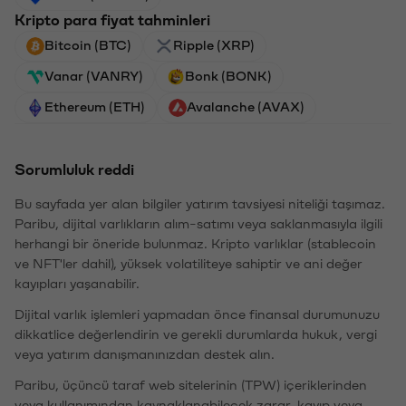
Kripto para fiyat tahminleri
Bitcoin (BTC)
Ripple (XRP)
Vanar (VANRY)
Bonk (BONK)
Ethereum (ETH)
Avalanche (AVAX)
Sorumluluk reddi
Bu sayfada yer alan bilgiler yatırım tavsiyesi niteliği taşımaz.
Paribu, dijital varlıkların alım-satımı veya saklanmasıyla ilgili
herhangi bir öneride bulunmaz. Kripto varlıklar (stablecoin
ve NFT'ler dahil), yüksek volatiliteye sahiptir ve ani değer
kayıpları yaşanabilir.
Dijital varlık işlemleri yapmadan önce finansal durumunuzu
dikkatlice değerlendirin ve gerekli durumlarda hukuk, vergi
veya yatırım danışmanınızdan destek alın.
Paribu, üçüncü taraf web sitelerinin (TPW) içeriklerinden
veya kullanımından kaynaklanabilecek zarar, kayıp veya