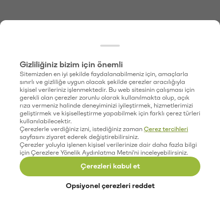
Gizliliğiniz bizim için önemli
Sitemizden en iyi şekilde faydalanabilmeniz için, amaçlarla
sınırlı ve gizliliğe uygun olacak şekilde çerezler aracılığıyla
kişisel verileriniz işlenmektedir. Bu web sitesinin çalışması için
gerekli olan çerezler zorunlu olarak kullanılmakta olup, açık
rıza vermeniz halinde deneyiminizi iyileştirmek, hizmetlerimizi
geliştirmek ve kişiselleştirme yapabilmek için farklı çerez türleri
kullanılabilecektir.
Çerezlerle verdiğiniz izni, istediğiniz zaman
Çerez tercihleri
sayfasını ziyaret ederek değiştirebilirsiniz.
Çerezler yoluyla işlenen kişisel verilerinize dair daha fazla bilgi
için Çerezlere Yönelik Aydınlatma Metni'ni inceleyebilirsiniz.
Çerezleri kabul et
Opsiyonel çerezleri reddet