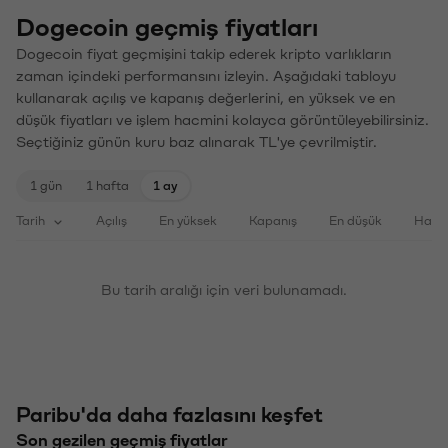
Dogecoin geçmiş fiyatları
Dogecoin fiyat geçmişini takip ederek kripto varlıkların
zaman içindeki performansını izleyin. Aşağıdaki tabloyu
kullanarak açılış ve kapanış değerlerini, en yüksek ve en
düşük fiyatları ve işlem hacmini kolayca görüntüleyebilirsiniz.
Seçtiğiniz günün kuru baz alınarak TL'ye çevrilmiştir.
1 gün
1 hafta
1 ay
Tarih
Açılış
En yüksek
Kapanış
En düşük
Haci
Bu tarih aralığı için veri bulunamadı.
Paribu'da daha fazlasını keşfet
Son gezilen geçmiş fiyatlar