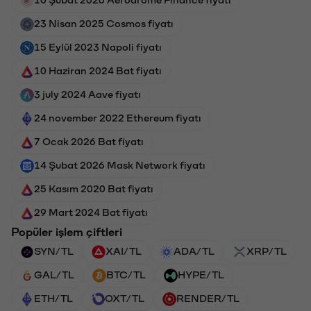
23 Nisan 2025 Cosmos fiyatı
15 Eylül 2023 Napoli fiyatı
10 Haziran 2024 Bat fiyatı
3 july 2024 Aave fiyatı
24 november 2022 Ethereum fiyatı
7 Ocak 2026 Bat fiyatı
14 Şubat 2026 Mask Network fiyatı
25 Kasım 2020 Bat fiyatı
29 Mart 2024 Bat fiyatı
Popüler işlem çiftleri
SYN/TL
XAI/TL
ADA/TL
XRP/TL
GAL/TL
BTC/TL
HYPE/TL
ETH/TL
OXT/TL
RENDER/TL