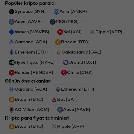
Popüler kripto paralar
Synapse (SYN)
Ankr (ANKR)
Aave (AAVE)
PSG (PSG)
Waves (WAVES)
Xai (XAI)
Ripple (XRP)
Cardano (ADA)
Bitcoin (BTC)
Ethereum (ETH)
Galatasaray (GAL)
Hyperliquid (HYPE)
Orchid (OXT)
Render (RENDER)
Chiliz (CHZ)
Günün öne çıkanları
Cardano (ADA)
Ethereum (ETH)
Bitcoin (BTC)
Bat (BAT)
AC Milan (ACM)
Aave (AAVE)
Kripto para fiyat tahminleri
Bitcoin (BTC)
Ripple (XRP)