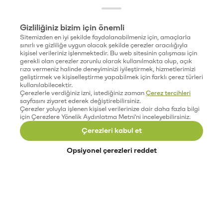
Gizliliğiniz bizim için önemli
Sitemizden en iyi şekilde faydalanabilmeniz için, amaçlarla
sınırlı ve gizliliğe uygun olacak şekilde çerezler aracılığıyla
kişisel verileriniz işlenmektedir. Bu web sitesinin çalışması için
gerekli olan çerezler zorunlu olarak kullanılmakta olup, açık
rıza vermeniz halinde deneyiminizi iyileştirmek, hizmetlerimizi
geliştirmek ve kişiselleştirme yapabilmek için farklı çerez türleri
kullanılabilecektir.
Çerezlerle verdiğiniz izni, istediğiniz zaman
Çerez tercihleri
sayfasını ziyaret ederek değiştirebilirsiniz.
Çerezler yoluyla işlenen kişisel verilerinize dair daha fazla bilgi
için Çerezlere Yönelik Aydınlatma Metni'ni inceleyebilirsiniz.
Çerezleri kabul et
Opsiyonel çerezleri reddet
Paribu’yu keşfet