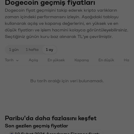
Dogecoin geçmiş fiyatları
Dogecoin fiyat geçmişini takip ederek kripto varlıkların
zaman içindeki performansını izleyin. Aşağıdaki tabloyu
kullanarak açılış ve kapanış değerlerini, en yüksek ve en
düşük fiyatları ve işlem hacmini kolayca görüntüleyebilirsiniz.
Seçtiğiniz günün kuru baz alınarak TL'ye çevrilmiştir.
1 gün
1 hafta
1 ay
Tarih
Açılış
En yüksek
Kapanış
En düşük
Haci
Bu tarih aralığı için veri bulunamadı.
Paribu'da daha fazlasını keşfet
Son gezilen geçmiş fiyatlar
10 Şubat 2026 Aerodrome Finance fiyatı