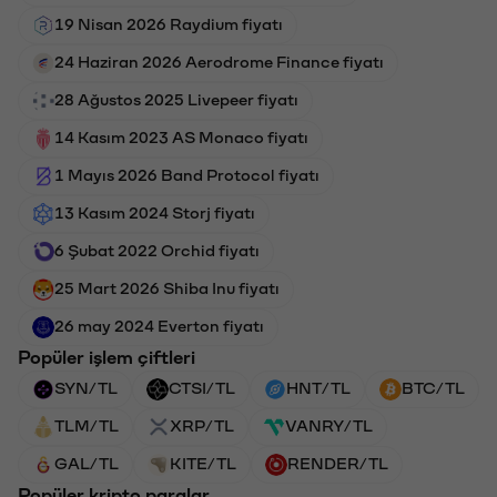
19 Nisan 2026 Raydium fiyatı
24 Haziran 2026 Aerodrome Finance fiyatı
28 Ağustos 2025 Livepeer fiyatı
14 Kasım 2023 AS Monaco fiyatı
1 Mayıs 2026 Band Protocol fiyatı
13 Kasım 2024 Storj fiyatı
6 Şubat 2022 Orchid fiyatı
25 Mart 2026 Shiba Inu fiyatı
26 may 2024 Everton fiyatı
Popüler işlem çiftleri
SYN/TL
CTSI/TL
HNT/TL
BTC/TL
TLM/TL
XRP/TL
VANRY/TL
GAL/TL
KITE/TL
RENDER/TL
Popüler kripto paralar