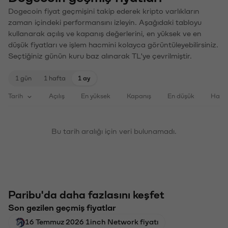
Dogecoin fiyat geçmişini takip ederek kripto varlıkların
zaman içindeki performansını izleyin. Aşağıdaki tabloyu
kullanarak açılış ve kapanış değerlerini, en yüksek ve en
düşük fiyatları ve işlem hacmini kolayca görüntüleyebilirsiniz.
Seçtiğiniz günün kuru baz alınarak TL'ye çevrilmiştir.
1 gün
1 hafta
1 ay
Tarih
Açılış
En yüksek
Kapanış
En düşük
Haci
Bu tarih aralığı için veri bulunamadı.
Paribu'da daha fazlasını keşfet
Son gezilen geçmiş fiyatlar
16 Temmuz 2026 1inch Network fiyatı