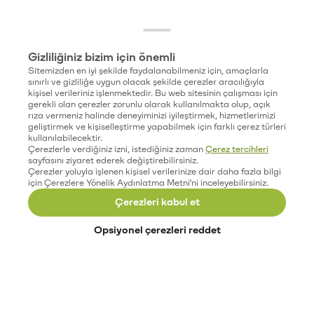
Gizliliğiniz bizim için önemli
Sitemizden en iyi şekilde faydalanabilmeniz için, amaçlarla
sınırlı ve gizliliğe uygun olacak şekilde çerezler aracılığıyla
kişisel verileriniz işlenmektedir. Bu web sitesinin çalışması için
gerekli olan çerezler zorunlu olarak kullanılmakta olup, açık
rıza vermeniz halinde deneyiminizi iyileştirmek, hizmetlerimizi
geliştirmek ve kişiselleştirme yapabilmek için farklı çerez türleri
kullanılabilecektir.
Çerezlerle verdiğiniz izni, istediğiniz zaman
Çerez tercihleri
sayfasını ziyaret ederek değiştirebilirsiniz.
Çerezler yoluyla işlenen kişisel verilerinize dair daha fazla bilgi
için Çerezlere Yönelik Aydınlatma Metni'ni inceleyebilirsiniz.
Çerezleri kabul et
Opsiyonel çerezleri reddet