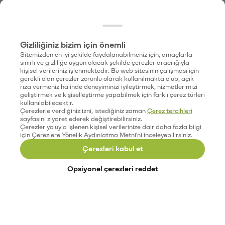
Gizliliğiniz bizim için önemli
Sitemizden en iyi şekilde faydalanabilmeniz için, amaçlarla
sınırlı ve gizliliğe uygun olacak şekilde çerezler aracılığıyla
kişisel verileriniz işlenmektedir. Bu web sitesinin çalışması için
gerekli olan çerezler zorunlu olarak kullanılmakta olup, açık
rıza vermeniz halinde deneyiminizi iyileştirmek, hizmetlerimizi
geliştirmek ve kişiselleştirme yapabilmek için farklı çerez türleri
kullanılabilecektir.
Çerezlerle verdiğiniz izni, istediğiniz zaman
Çerez tercihleri
sayfasını ziyaret ederek değiştirebilirsiniz.
Çerezler yoluyla işlenen kişisel verilerinize dair daha fazla bilgi
için Çerezlere Yönelik Aydınlatma Metni'ni inceleyebilirsiniz.
Çerezleri kabul et
Opsiyonel çerezleri reddet