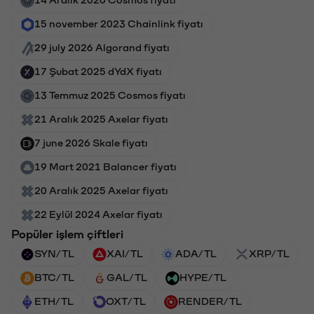
15 november 2023 Chainlink fiyatı
29 july 2026 Algorand fiyatı
17 Şubat 2025 dYdX fiyatı
13 Temmuz 2025 Cosmos fiyatı
21 Aralık 2025 Axelar fiyatı
7 june 2026 Skale fiyatı
19 Mart 2021 Balancer fiyatı
20 Aralık 2025 Axelar fiyatı
22 Eylül 2024 Axelar fiyatı
Popüler işlem çiftleri
SYN/TL
XAI/TL
ADA/TL
XRP/TL
BTC/TL
GAL/TL
HYPE/TL
ETH/TL
OXT/TL
RENDER/TL