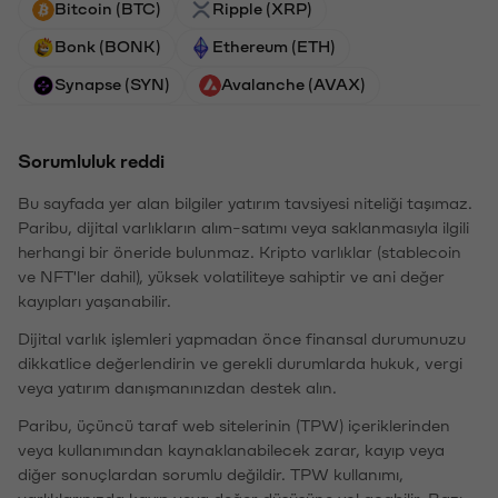
Bitcoin (BTC)
Ripple (XRP)
Bonk (BONK)
Ethereum (ETH)
Synapse (SYN)
Avalanche (AVAX)
Sorumluluk reddi
Bu sayfada yer alan bilgiler yatırım tavsiyesi niteliği taşımaz.
Paribu, dijital varlıkların alım-satımı veya saklanmasıyla ilgili
herhangi bir öneride bulunmaz. Kripto varlıklar (stablecoin
ve NFT'ler dahil), yüksek volatiliteye sahiptir ve ani değer
kayıpları yaşanabilir.
Dijital varlık işlemleri yapmadan önce finansal durumunuzu
dikkatlice değerlendirin ve gerekli durumlarda hukuk, vergi
veya yatırım danışmanınızdan destek alın.
Paribu, üçüncü taraf web sitelerinin (TPW) içeriklerinden
veya kullanımından kaynaklanabilecek zarar, kayıp veya
diğer sonuçlardan sorumlu değildir. TPW kullanımı,
varlıklarınızda kayıp veya değer düşüşüne yol açabilir. Bazı