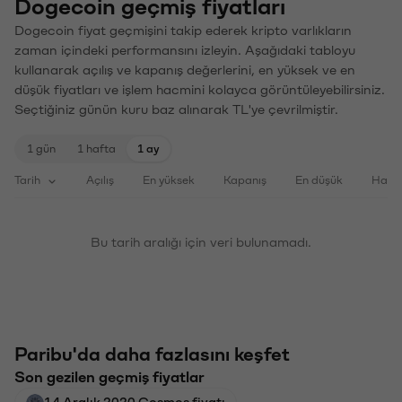
Dogecoin geçmiş fiyatları
Dogecoin fiyat geçmişini takip ederek kripto varlıkların
zaman içindeki performansını izleyin. Aşağıdaki tabloyu
kullanarak açılış ve kapanış değerlerini, en yüksek ve en
düşük fiyatları ve işlem hacmini kolayca görüntüleyebilirsiniz.
Seçtiğiniz günün kuru baz alınarak TL'ye çevrilmiştir.
1 gün
1 hafta
1 ay
Tarih
Açılış
En yüksek
Kapanış
En düşük
Haci
Bu tarih aralığı için veri bulunamadı.
Paribu'da daha fazlasını keşfet
Son gezilen geçmiş fiyatlar
14 Aralık 2020 Cosmos fiyatı