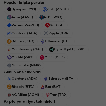
Popüler kripto paralar
Synapse (SYN)
Ankr (ANKR)
Aave (AAVE)
PSG (PSG)
Waves (WAVES)
Xai (XAI)
Cardano (ADA)
Ripple (XRP)
Bitcoin (BTC)
Ethereum (ETH)
Galatasaray (GAL)
Hyperliquid (HYPE)
Orchid (OXT)
Chiliz (CHZ)
Numeraire (NMR)
Günün öne çıkanları
Cardano (ADA)
Ethereum (ETH)
Bitcoin (BTC)
Bat (BAT)
AC Milan (ACM)
Tron (TRX)
Kripto para fiyat tahminleri