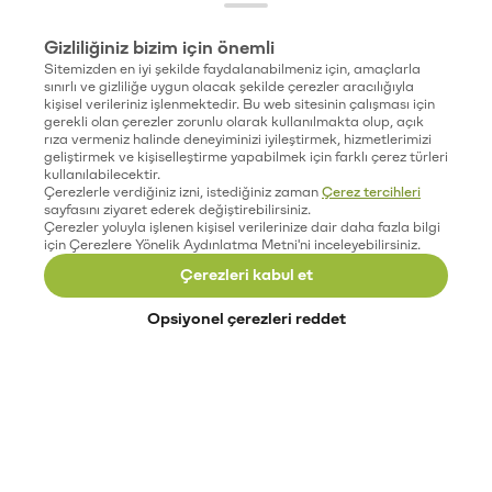
Gizliliğiniz bizim için önemli
Sitemizden en iyi şekilde faydalanabilmeniz için, amaçlarla
sınırlı ve gizliliğe uygun olacak şekilde çerezler aracılığıyla
kişisel verileriniz işlenmektedir. Bu web sitesinin çalışması için
gerekli olan çerezler zorunlu olarak kullanılmakta olup, açık
rıza vermeniz halinde deneyiminizi iyileştirmek, hizmetlerimizi
geliştirmek ve kişiselleştirme yapabilmek için farklı çerez türleri
kullanılabilecektir.
Çerezlerle verdiğiniz izni, istediğiniz zaman
Çerez tercihleri
sayfasını ziyaret ederek değiştirebilirsiniz.
Çerezler yoluyla işlenen kişisel verilerinize dair daha fazla bilgi
için Çerezlere Yönelik Aydınlatma Metni'ni inceleyebilirsiniz.
Çerezleri kabul et
Opsiyonel çerezleri reddet
Paribu’yu keşfet
Eğitimler