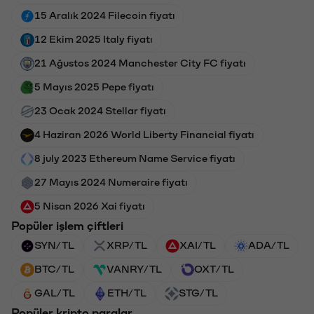
15 Aralık 2024 Filecoin fiyatı
12 Ekim 2025 Italy fiyatı
21 Ağustos 2024 Manchester City FC fiyatı
5 Mayıs 2025 Pepe fiyatı
23 Ocak 2024 Stellar fiyatı
4 Haziran 2026 World Liberty Financial fiyatı
8 july 2023 Ethereum Name Service fiyatı
27 Mayıs 2024 Numeraire fiyatı
5 Nisan 2026 Xai fiyatı
Popüler işlem çiftleri
SYN/TL
XRP/TL
XAI/TL
ADA/TL
BTC/TL
VANRY/TL
OXT/TL
GAL/TL
ETH/TL
STG/TL
Popüler kripto paralar