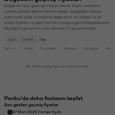
Dogecoin fiyat geçmişini takip ederek kripto varlıkların
zaman içindeki performansını izleyin. Aşağıdaki tabloyu
kullanarak açılış ve kapanış değerlerini, en yüksek ve en
düşük fiyatları ve işlem hacmini kolayca görüntüleyebilirsiniz.
Seçtiğiniz günün kuru baz alınarak TL'ye çevrilmiştir.
1 gün
1 hafta
1 ay
Tarih
Açılış
En yüksek
Kapanış
En düşük
Haci
Bu tarih aralığı için veri bulunamadı.
Paribu'da daha fazlasını keşfet
Son gezilen geçmiş fiyatlar
27 Mart 2025 Cartesi fiyatı