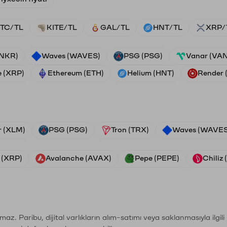
TC/TL
KITE/TL
GAL/TL
HNT/TL
XRP/
ANKR)
Waves (WAVES)
PSG (PSG)
Vanar (VA
e (XRP)
Ethereum (ETH)
Helium (HNT)
Render
r (XLM)
PSG (PSG)
Tron (TRX)
Waves (WAVES
 (XRP)
Avalanche (AVAX)
Pepe (PEPE)
Chiliz
şımaz. Paribu, dijital varlıkların alım-satımı veya saklanmasıyla ilgi