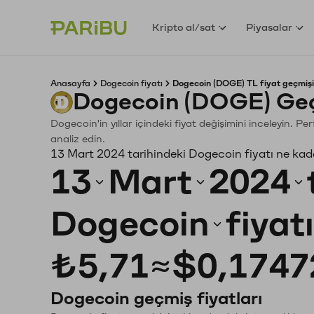
Kripto al/sat
Piyasalar
Anasayfa
Dogecoin fiyatı
Dogecoin (DOGE) TL fiyat geçmişi
Dogecoin (DOGE) Geç
Dogecoin'in yıllar içindeki fiyat değişimini inceleyin. P
analiz edin.
13 Mart 2024 tarihindeki Dogecoin fiyatı ne kad
13
Mart
2024
Dogecoin
fiyat
₺5,71
≈
$0,1747
Dogecoin geçmiş fiyatları