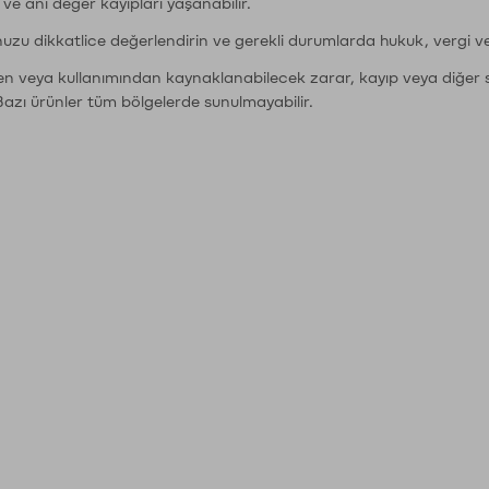
r ve ani değer kayıpları yaşanabilir.
nuzu dikkatlice değerlendirin ve gerekli durumlarda hukuk, vergi v
den veya kullanımından kaynaklanabilecek zarar, kayıp veya diğer 
Bazı ürünler tüm bölgelerde sunulmayabilir.