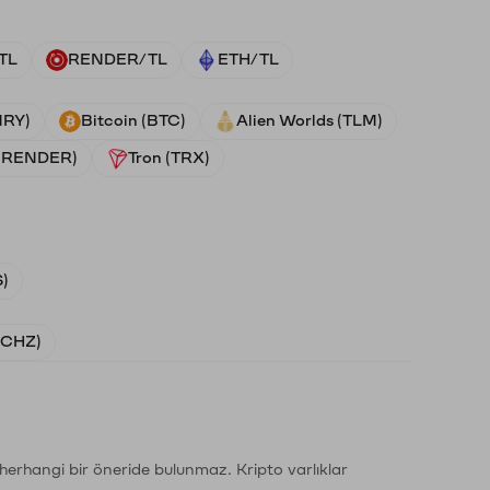
TL
RENDER/TL
ETH/TL
NRY)
Bitcoin (BTC)
Alien Worlds (TLM)
 (RENDER)
Tron (TRX)
)
 (CHZ)
li herhangi bir öneride bulunmaz. Kripto varlıklar