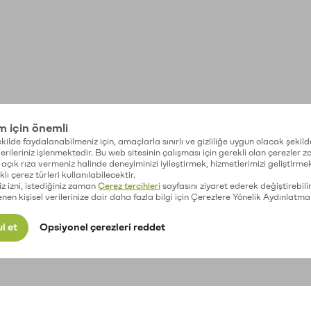
im için önemli
kilde faydalanabilmeniz için, amaçlarla sınırlı ve gizliliğe uygun olacak şekild
 verileriniz işlenmektedir. Bu web sitesinin çalışması için gerekli olan çerezler 
açık rıza vermeniz halinde deneyiminizi iyileştirmek, hizmetlerimizi geliştirmek
lı çerez türleri kullanılabilecektir.
iz izni, istediğiniz zaman
Çerez tercihleri
sayfasını ziyaret ederek değiştirebilir
enen kişisel verilerinize dair daha fazla bilgi için Çerezlere Yönelik Aydınlatma
l et
Opsiyonel çerezleri reddet