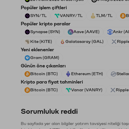
Popüler işlem çiftleri
SYN/TL
VANRY/TL
TLM/TL
B
Popüler kripto paralar
Synapse (SYN)
Aave (AAVE)
Ankr (
Kite (KITE)
Galatasaray (GAL)
Rippl
Yeni eklenenler
Gram (GRAM)
Günün öne çıkanları
Bitcoin (BTC)
Ethereum (ETH)
Stella
Kripto para fiyat tahminleri
Bitcoin (BTC)
Vanar (VANRY)
Ripple
Sorumluluk reddi
Bu sayfada yer alan bilgiler yatırım tavsiyesi niteliği ta