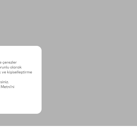
e çerezler
zorunlu olarak
 ve kişiselleştirme
siniz.
 Metni'ni