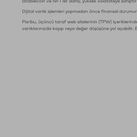
(stablecoin ve NFT'ler dahil), yüksek volatiliteye sahipti
Dijital varlık işlemleri yapmadan önce finansal durumu
Paribu, üçüncü taraf web sitelerinin (TPW) içeriklerin
varlıklarınızda kayıp veya değer düşüşüne yol açabilir. 