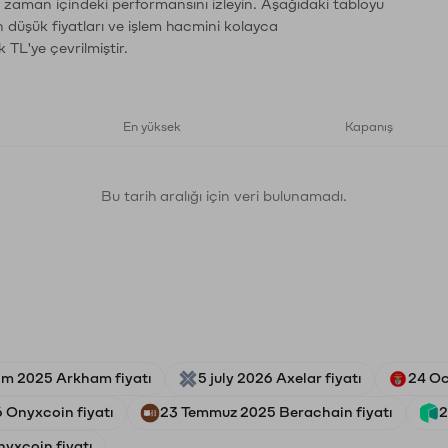
n zaman içindeki performansını izleyin. Aşağıdaki tabloyu
n düşük fiyatları ve işlem hacmini kolayca
 TL'ye çevrilmiştir.
En yüksek
Kapanış
Bu tarih aralığı için veri bulunamadı.
ım 2025 Arkham fiyatı
5 july 2026 Axelar fiyatı
24 Oc
 Onyxcoin fiyatı
23 Temmuz 2025 Berachain fiyatı
2
yxcoin fiyatı