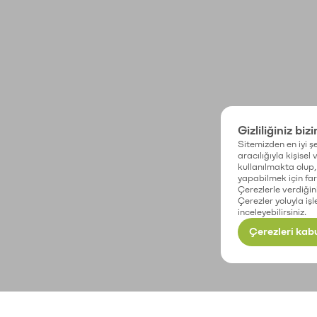
Gizliliğiniz biz
Sitemizden en iyi şe
aracılığıyla kişisel
kullanılmakta olup, 
yapabilmek için fark
Çerezlerle verdiğin
Çerezler yoluyla işl
inceleyebilirsiniz.
Çerezleri kabu