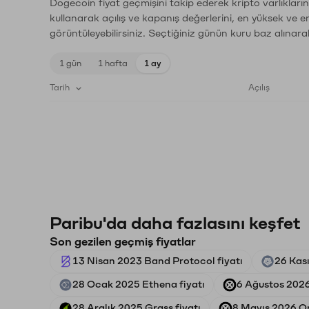
Dogecoin fiyat geçmişini takip ederek kripto varlıkları
kullanarak açılış ve kapanış değerlerini, en yüksek ve e
görüntüleyebilirsiniz. Seçtiğiniz günün kuru baz alınarak
1 gün
1 hafta
1 ay
Tarih
Açılış
Paribu'da daha fazlasını keşfet
Son gezilen geçmiş fiyatlar
13 Nisan 2023 Band Protocol fiyatı
26 Kas
28 Ocak 2025 Ethena fiyatı
6 Ağustos 2026
28 Aralık 2025 Grass fiyatı
8 Mayıs 2026 On