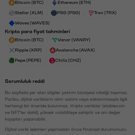
Bitcoin (BTC)
Ethereum (ETH)
Stellar (XLM)
PSG (PSG)
Tron (TRX)
Waves (WAVES)
Kripto para fiyat tahminleri
Bitcoin (BTC)
Vanar (VANRY)
Ripple (XRP)
Avalanche (AVAX)
Pepe (PEPE)
Chiliz (CHZ)
Sorumluluk reddi
Bu sayfada yer alan bilgiler yatırım tavsiyesi niteliği taşımaz.
Paribu, dijital varlıkların alım-satımı veya saklanmasıyla ilgili
herhangi bir öneride bulunmaz. Kripto varlıklar (stablecoin
ve NFT'ler dahil), yüksek volatiliteye sahiptir ve ani değer
kayıpları yaşanabilir.
Dijital varlık işlemleri yapmadan önce finansal durumunuzu