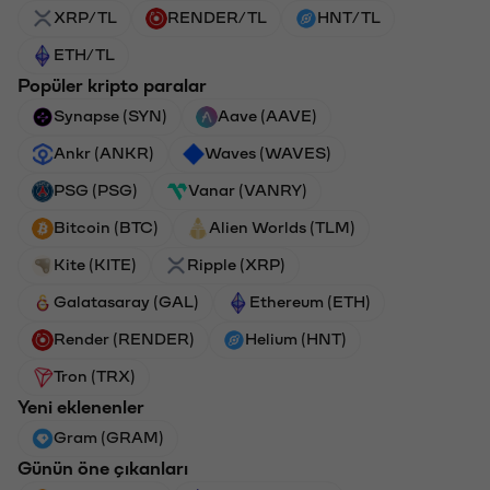
XRP/TL
RENDER/TL
HNT/TL
ETH/TL
Popüler kripto paralar
Synapse (SYN)
Aave (AAVE)
Ankr (ANKR)
Waves (WAVES)
PSG (PSG)
Vanar (VANRY)
Bitcoin (BTC)
Alien Worlds (TLM)
Kite (KITE)
Ripple (XRP)
Galatasaray (GAL)
Ethereum (ETH)
Render (RENDER)
Helium (HNT)
Tron (TRX)
Yeni eklenenler
Gram (GRAM)
Günün öne çıkanları