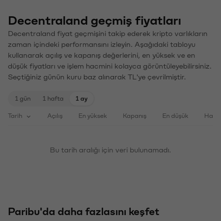
Decentraland geçmiş fiyatları
Decentraland fiyat geçmişini takip ederek kripto varlıkların
zaman içindeki performansını izleyin. Aşağıdaki tabloyu
kullanarak açılış ve kapanış değerlerini, en yüksek ve en
düşük fiyatları ve işlem hacmini kolayca görüntüleyebilirsiniz.
Seçtiğiniz günün kuru baz alınarak TL'ye çevrilmiştir.
1 gün
1 hafta
1 ay
Tarih
Açılış
En yüksek
Kapanış
En düşük
Haci
Bu tarih aralığı için veri bulunamadı.
Paribu'da daha fazlasını keşfet