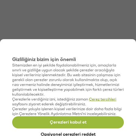
Gizliliğiniz bizim için önemli
Sitemizden en iyi şekilde faydalanabilmeniz için, amaçlarla
sınırlı ve gizliliğe uygun olacak şekilde çerezler aracılığıyla
kişisel verileriniz işlenmektedir. Bu web sitesinin çalışması için
gerekli olan çerezler zorunlu olarak kullanılmakta olup, açık
rıza vermeniz halinde deneyiminizi iyileştirmek, hizmetlerimizi
geliştirmek ve kişiselleştirme yapabilmek için farklı çerez türleri
kullanılabilecektir.
Çerezlerle verdiğiniz izni, istediğiniz zaman
Çerez tercihleri
sayfasını ziyaret ederek değiştirebilirsiniz.
Çerezler yoluyla işlenen kişisel verilerinize dair daha fazla bilgi
için Çerezlere Yönelik Aydınlatma Metni'ni inceleyebilirsiniz.
Çerezleri kabul et
Opsiyonel çerezleri reddet