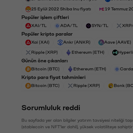
25 Eylül 2022 Shiba Inu fiyatı
19 Temmuz 20
Popüler işlem çiftleri
XAI/TL
ADA/TL
SYN/TL
XRP
Popüler kripto paralar
Xai (XAI)
Ankr (ANKR)
Aave (AAVE)
Ripple (XRP)
Ethereum (ETH)
Hyperl
Günün öne çıkanları
Bitcoin (BTC)
Ethereum (ETH)
Carda
Kripto para fiyat tahminleri
Bitcoin (BTC)
Ripple (XRP)
Bonk (B
Sorumluluk reddi
Bu sayfada yer alan bilgiler yatırım tavsiyesi niteliği ta
(stablecoin ve NFT'ler dahil), yüksek volatiliteye sahipti