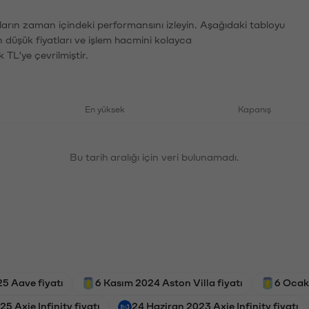
ların zaman içindeki performansını izleyin. Aşağıdaki tabloyu
n düşük fiyatları ve işlem hacmini kolayca
 TL'ye çevrilmiştir.
En yüksek
Kapanış
Bu tarih aralığı için veri bulunamadı.
25 Aave fiyatı
6 Kasım 2024 Aston Villa fiyatı
6 Ocak 
25 Axie Infinity fiyatı
24 Haziran 2023 Axie Infinity fiyatı