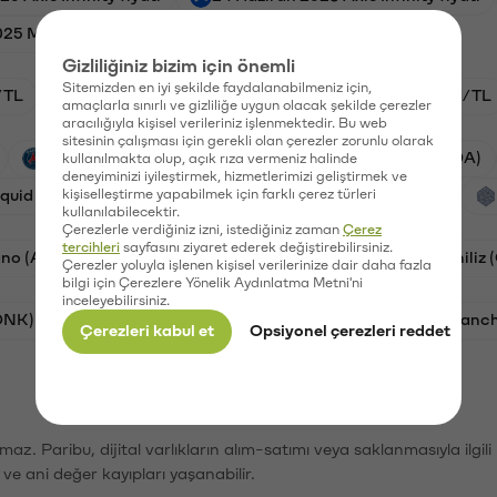
25 Magic Eden fiyatı
Gizliliğiniz bizim için önemli
Sitemizden en iyi şekilde faydalanabilmeniz için,
/TL
HYPE/TL
BTC/TL
GAL/TL
ETH/TL
amaçlarla sınırlı ve gizliliğe uygun olacak şekilde çerezler
aracılığıyla kişisel verileriniz işlenmektedir. Bu web
sitesinin çalışması için gerekli olan çerezler zorunlu olarak
PSG (PSG)
Waves (WAVES)
Cardano (ADA)
kullanılmakta olup, açık rıza vermeniz halinde
deneyiminizi iyileştirmek, hizmetlerimizi geliştirmek ve
iquid (HYPE)
kişiselleştirme yapabilmek için farklı çerez türleri
Galatasaray (GAL)
Orchid (OXT)
kullanılabilecektir.
Çerezlerle verdiğiniz izni, istediğiniz zaman
Çerez
tercihleri
sayfasını ziyaret ederek değiştirebilirsiniz.
no (ADA)
Bat (BAT)
Dogecoin (DOGE)
Chiliz
Çerezler yoluyla işlenen kişisel verilerinize dair daha fazla
bilgi için Çerezlere Yönelik Aydınlatma Metni'ni
inceleyebilirsiniz.
ONK)
Ethereum (ETH)
Synapse (SYN)
Avalanc
Çerezleri kabul et
Opsiyonel çerezleri reddet
şımaz. Paribu, dijital varlıkların alım-satımı veya saklanmasıyla ilgi
r ve ani değer kayıpları yaşanabilir.