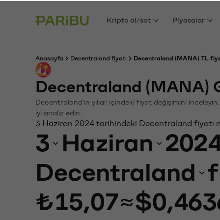
Kripto al/sat
Piyasalar
Anasayfa
Decentraland fiyatı
Decentraland (MANA) TL fiya
Decentraland (MANA) G
Decentraland'ın yıllar içindeki fiyat değişimini inceley
iyi analiz edin.
3 Haziran 2024 tarihindeki Decentraland fiyatı 
3
Haziran
202
Decentraland
f
₺15,07
≈
$0,463