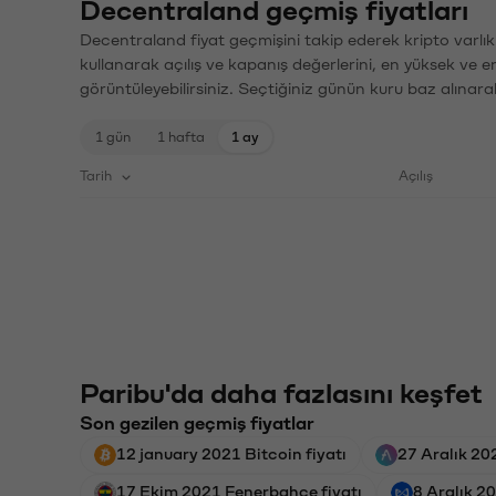
Decentraland geçmiş fiyatları
Decentraland fiyat geçmişini takip ederek kripto varlık
kullanarak açılış ve kapanış değerlerini, en yüksek ve e
görüntüleyebilirsiniz. Seçtiğiniz günün kuru baz alınarak
1 gün
1 hafta
1 ay
Tarih
Açılış
Paribu'da daha fazlasını keşfet
Son gezilen geçmiş fiyatlar
12 january 2021 Bitcoin fiyatı
27 Aralık 20
17 Ekim 2021 Fenerbahçe fiyatı
8 Aralık 20