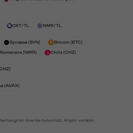
OXT/TL
NMR/TL
Synapse (SYN)
Bitcoin (BTC)
Numeraire (NMR)
Chiliz (CHZ)
 (CHZ)
he (AVAX)
li herhangi bir öneride bulunmaz. Kripto varlıklar