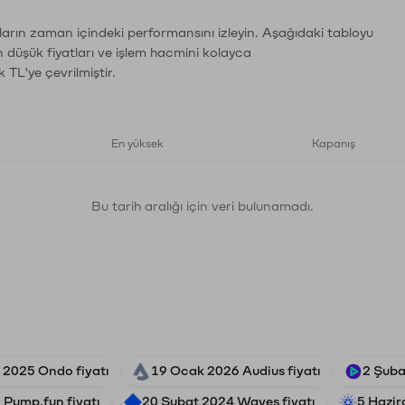
ların zaman içindeki performansını izleyin. Aşağıdaki tabloyu
n düşük fiyatları ve işlem hacmini kolayca
 TL'ye çevrilmiştir.
En yüksek
Kapanış
Bu tarih aralığı için veri bulunamadı.
 2025 Ondo fiyatı
19 Ocak 2026 Audius fiyatı
2 Şuba
Pump.fun fiyatı
20 Şubat 2024 Waves fiyatı
5 Hazir