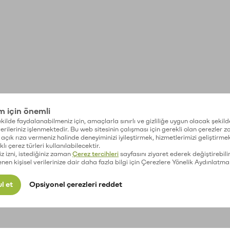
im için önemli
kilde faydalanabilmeniz için, amaçlarla sınırlı ve gizliliğe uygun olacak şekild
 verileriniz işlenmektedir. Bu web sitesinin çalışması için gerekli olan çerezler 
açık rıza vermeniz halinde deneyiminizi iyileştirmek, hizmetlerimizi geliştirmek
lı çerez türleri kullanılabilecektir.
iz izni, istediğiniz zaman
Çerez tercihleri
sayfasını ziyaret ederek değiştirebilir
enen kişisel verilerinize dair daha fazla bilgi için Çerezlere Yönelik Aydınlatma
l et
Opsiyonel çerezleri reddet