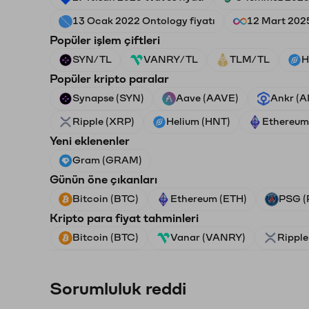
13 Ocak 2022 Ontology fiyatı
12 Mart 2025
Popüler işlem çiftleri
SYN/TL
VANRY/TL
TLM/TL
H
Popüler kripto paralar
Synapse (SYN)
Aave (AAVE)
Ankr (
Ripple (XRP)
Helium (HNT)
Ethereum
Yeni eklenenler
Gram (GRAM)
Günün öne çıkanları
Bitcoin (BTC)
Ethereum (ETH)
PSG (
Kripto para fiyat tahminleri
Bitcoin (BTC)
Vanar (VANRY)
Ripple
Sorumluluk reddi