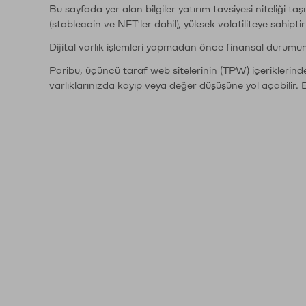
Bu sayfada yer alan bilgiler yatırım tavsiyesi niteliği ta
(stablecoin ve NFT'ler dahil), yüksek volatiliteye sahipti
Dijital varlık işlemleri yapmadan önce finansal durumu
Paribu, üçüncü taraf web sitelerinin (TPW) içeriklerin
varlıklarınızda kayıp veya değer düşüşüne yol açabilir. 