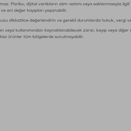
şımaz. Paribu, dijital varlıkların alım-satımı veya saklanmasıyla ilgi
r ve ani değer kayıpları yaşanabilir.
nuzu dikkatlice değerlendirin ve gerekli durumlarda hukuk, vergi v
den veya kullanımından kaynaklanabilecek zarar, kayıp veya diğer 
Bazı ürünler tüm bölgelerde sunulmayabilir.