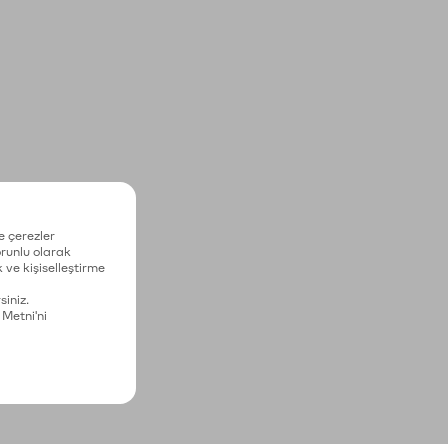
e çerezler
zorunlu olarak
 ve kişiselleştirme
siniz.
 Metni'ni