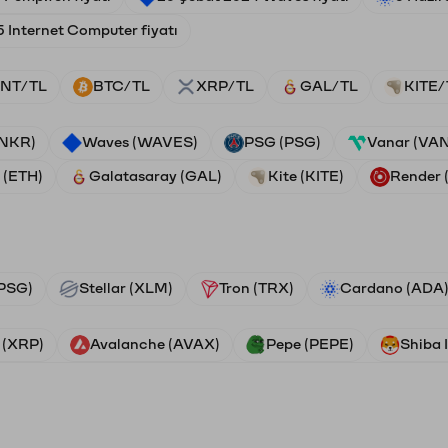
 Internet Computer fiyatı
NT/TL
BTC/TL
XRP/TL
GAL/TL
KITE/
ANKR)
Waves (WAVES)
PSG (PSG)
Vanar (VA
 (ETH)
Galatasaray (GAL)
Kite (KITE)
Render
PSG)
Stellar (XLM)
Tron (TRX)
Cardano (ADA
 (XRP)
Avalanche (AVAX)
Pepe (PEPE)
Shiba 