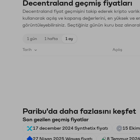
Decentraland geçmiş fiyatları
Decentraland fiyat geçmişini takip ederek kripto varlık
kullanarak açılış ve kapanış değerlerini, en yüksek ve e
görüntüleyebilirsiniz. Seçtiğiniz günün kuru baz alınarak
1 gün
1 hafta
1 ay
Tarih
Açılış
Paribu'da daha fazlasını keşfet
Son gezilen geçmiş fiyatlar
17 december 2024 Synthetix fiyatı
15 Ekim
27 Nisan 2025 Waves fiyatı
8 Temmuz 2026 