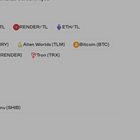
TL
RENDER/TL
ETH/TL
NRY)
Alien Worlds (TLM)
Bitcoin (BTC)
 (RENDER)
Tron (TRX)
)
Inu (SHIB)