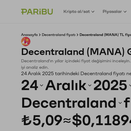
Kripto al/sat
Piyasalar
Anasayfa
Decentraland fiyatı
Decentraland (MANA) TL fiya
Decentraland (MANA) G
Decentraland'ın yıllar içindeki fiyat değişimini inceley
iyi analiz edin.
24 Aralık 2025 tarihindeki Decentraland fiyatı n
24
Aralık
2025
Decentraland
f
₺5,09
≈
$0,1189