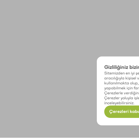
Gizliliğiniz biz
Sitemizden en iyi şe
aracılığıyla kişisel
kullanılmakta olup, 
yapabilmek için fark
Çerezlerle verdiğin
Çerezler yoluyla işl
inceleyebilirsiniz.
Çerezleri kabu