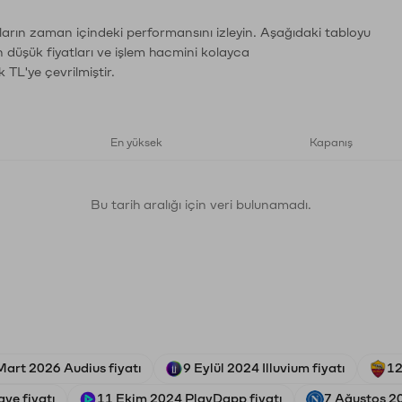
ların zaman içindeki performansını izleyin. Aşağıdaki tabloyu
n düşük fiyatları ve işlem hacmini kolayca
 TL'ye çevrilmiştir.
En yüksek
Kapanış
Bu tarih aralığı için veri bulunamadı.
Mart 2026 Audius fiyatı
9 Eylül 2024 Illuvium fiyatı
12
ve fiyatı
11 Ekim 2024 PlayDapp fiyatı
7 Ağustos 20