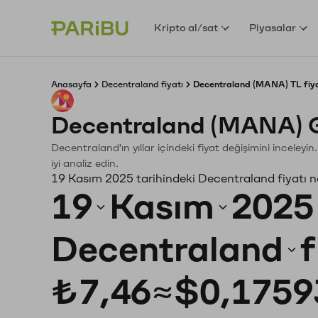
Kripto al/sat
Piyasalar
Anasayfa
Decentraland fiyatı
Decentraland (MANA) TL fiya
Decentraland (MANA) G
Decentraland'ın yıllar içindeki fiyat değişimini inceley
iyi analiz edin.
19 Kasım 2025 tarihindeki Decentraland fiyatı 
19
Kasım
2025
Decentraland
f
₺7,46
≈
$0,1759