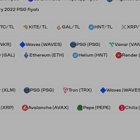
ry 2022 PSG fiyatı
TC/TL
KITE/TL
GAL/TL
HNT/TL
XRP/
ANKR)
Waves (WAVES)
PSG (PSG)
Vanar (VA
y (GAL)
Ethereum (ETH)
Helium (HNT)
Render
r (XLM)
PSG (PSG)
Tron (TRX)
Waves (WAVES
 (XRP)
Avalanche (AVAX)
Pepe (PEPE)
Chiliz