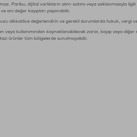
şımaz. Paribu, dijital varlıkların alım-satımı veya saklanmasıyla ilgi
r ve ani değer kayıpları yaşanabilir.
nuzu dikkatlice değerlendirin ve gerekli durumlarda hukuk, vergi v
den veya kullanımından kaynaklanabilecek zarar, kayıp veya diğer 
Bazı ürünler tüm bölgelerde sunulmayabilir.