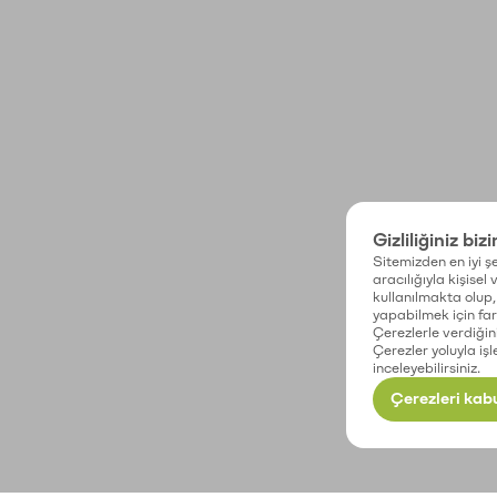
Gizliliğiniz biz
Sitemizden en iyi şe
aracılığıyla kişisel
kullanılmakta olup, 
yapabilmek için fark
Çerezlerle verdiğin
Çerezler yoluyla işl
inceleyebilirsiniz.
Çerezleri kabu