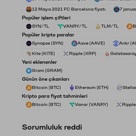
12 Mayıs 2021 FC Barcelona fiyatı
7 janua
Popüler işlem çiftleri
SYN/TL
VANRY/TL
TLM/TL
B
Popüler kripto paralar
Synapse (SYN)
Aave (AAVE)
Ankr (
Kite (KITE)
Ripple (XRP)
Galatasara
Yeni eklenenler
Gram (GRAM)
Günün öne çıkanları
Bitcoin (BTC)
Ethereum (ETH)
Stella
Kripto para fiyat tahminleri
Bitcoin (BTC)
Vanar (VANRY)
Ripple
Sorumluluk reddi