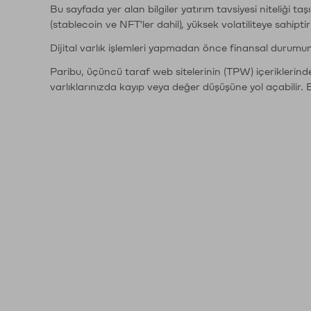
Bu sayfada yer alan bilgiler yatırım tavsiyesi niteliği ta
(stablecoin ve NFT'ler dahil), yüksek volatiliteye sahipti
Dijital varlık işlemleri yapmadan önce finansal durumu
Paribu, üçüncü taraf web sitelerinin (TPW) içeriklerin
varlıklarınızda kayıp veya değer düşüşüne yol açabilir. 