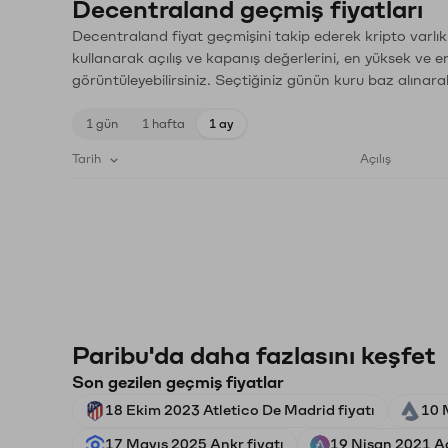
Decentraland geçmiş fiyatları
Decentraland fiyat geçmişini takip ederek kripto varlık
kullanarak açılış ve kapanış değerlerini, en yüksek ve e
görüntüleyebilirsiniz. Seçtiğiniz günün kuru baz alınarak
1 gün
1 hafta
1 ay
Tarih
Açılış
Paribu'da daha fazlasını keşfet
Son gezilen geçmiş fiyatlar
18 Ekim 2023 Atletico De Madrid fiyatı
10 
17 Mayıs 2025 Ankr fiyatı
19 Nisan 2021 Aa