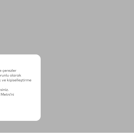
e çerezler
zorunlu olarak
 ve kişiselleştirme
siniz.
 Metni'ni