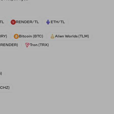
TL
RENDER/TL
ETH/TL
NRY)
Bitcoin (BTC)
Alien Worlds (TLM)
 (RENDER)
Tron (TRX)
)
 (CHZ)