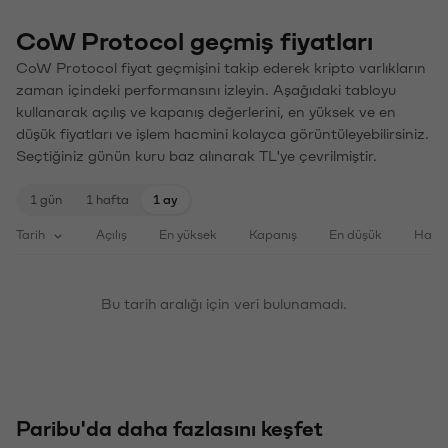
CoW Protocol geçmiş fiyatları
CoW Protocol fiyat geçmişini takip ederek kripto varlıkların
zaman içindeki performansını izleyin. Aşağıdaki tabloyu
kullanarak açılış ve kapanış değerlerini, en yüksek ve en
düşük fiyatları ve işlem hacmini kolayca görüntüleyebilirsiniz.
Seçtiğiniz günün kuru baz alınarak TL'ye çevrilmiştir.
1 gün
1 hafta
1 ay
Tarih
Açılış
En yüksek
Kapanış
En düşük
Haci
Bu tarih aralığı için veri bulunamadı.
Paribu'da daha fazlasını keşfet