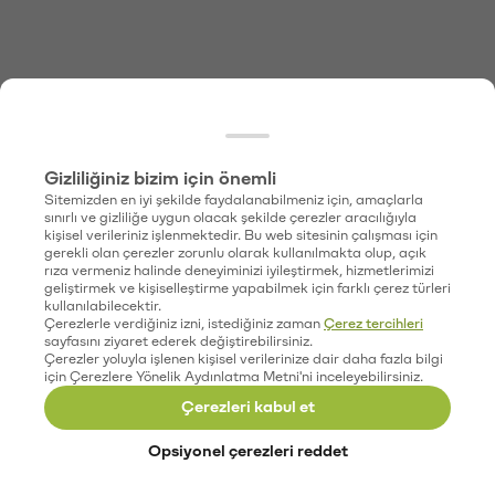
Gizliliğiniz bizim için önemli
Sitemizden en iyi şekilde faydalanabilmeniz için, amaçlarla
sınırlı ve gizliliğe uygun olacak şekilde çerezler aracılığıyla
kişisel verileriniz işlenmektedir. Bu web sitesinin çalışması için
gerekli olan çerezler zorunlu olarak kullanılmakta olup, açık
rıza vermeniz halinde deneyiminizi iyileştirmek, hizmetlerimizi
geliştirmek ve kişiselleştirme yapabilmek için farklı çerez türleri
kullanılabilecektir.
Çerezlerle verdiğiniz izni, istediğiniz zaman
Çerez tercihleri
sayfasını ziyaret ederek değiştirebilirsiniz.
Çerezler yoluyla işlenen kişisel verilerinize dair daha fazla bilgi
için Çerezlere Yönelik Aydınlatma Metni'ni inceleyebilirsiniz.
Çerezleri kabul et
Opsiyonel çerezleri reddet