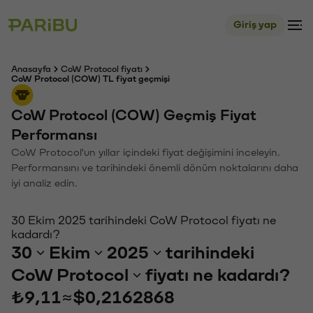
Giriş yap
Anasayfa
CoW Protocol fiyatı
CoW Protocol (COW) TL fiyat geçmişi
CoW Protocol (COW) Geçmiş Fiyat
Performansı
CoW Protocol'un yıllar içindeki fiyat değişimini inceleyin.
Performansını ve tarihindeki önemli dönüm noktalarını daha
iyi analiz edin.
30 Ekim 2025 tarihindeki CoW Protocol fiyatı ne
kadardı?
30
Ekim
2025
tarihindeki
CoW Protocol
fiyatı ne kadardı?
₺9,11
≈
$0,2162868