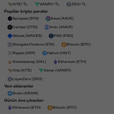
KITE/TL
VANRY/TL
ZRO/TL
Popüler kripto paralar
Synapse (SYN)
Aave (AAVE)
Cartesi (CTSI)
Ankr (ANKR)
Waves (WAVES)
PSG (PSG)
Stargate Finance (STG)
Bitcoin (BTC)
Ripple (XRP)
Helium (HNT)
Galatasaray (GAL)
Ethereum (ETH)
Kite (KITE)
Vanar (VANRY)
LayerZero (ZRO)
Yeni eklenenler
Gram (GRAM)
Günün öne çıkanları
Ethereum (ETH)
Bitcoin (BTC)