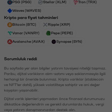
PSG (PSG)
Stellar (XLM)
Tron (TRX)
Waves (WAVES)
Kripto para fiyat tahminleri
Bitcoin (BTC)
Ripple (XRP)
Vanar (VANRY)
Pepe (PEPE)
Avalanche (AVAX)
Synapse (SYN)
Sorumluluk reddi
Bu sayfada yer alan bilgiler yatırım tavsiyesi niteliği taşımaz.
Paribu, dijital varlıkların alım-satımı veya saklanmasıyla ilgili
herhangi bir öneride bulunmaz. Kripto varlıklar (stablecoin
ve NFT'ler dahil), yüksek volatiliteye sahiptir ve ani değer
kayıpları yaşanabilir.
Dijital varlık işlemleri yapmadan önce finansal durumunuzu
dikkatlice değerlendirin ve gerekli durumlarda hukuk, vergi
veya yatırım danışmanınızdan destek alın.