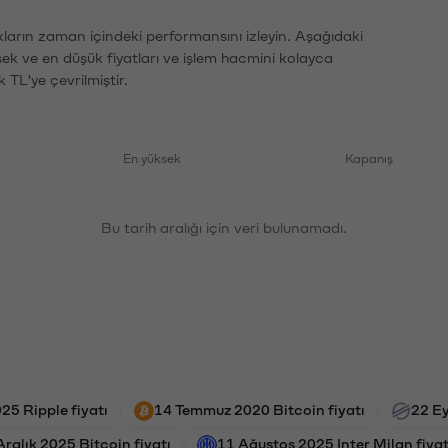
kların zaman içindeki performansını izleyin. Aşağıdaki
sek ve en düşük fiyatları ve işlem hacmini kolayca
 TL'ye çevrilmiştir.
En yüksek
Kapanış
Bu tarih aralığı için veri bulunamadı.
25 Ripple fiyatı
14 Temmuz 2020 Bitcoin fiyatı
22 Ey
Aralık 2025 Bitcoin fiyatı
11 Ağustos 2025 Inter Milan fiyat