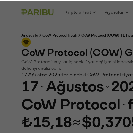
Kripto al/sat
Piyasalar
Anasayfa
CoW Protocol fiyatı
CoW Protocol (COW) TL fiya
CoW Protocol (COW) Ge
CoW Protocol'un yıllar içindeki fiyat değişimini incele
daha iyi analiz edin.
17 Ağustos 2025 tarihindeki CoW Protocol fiyat
17
Ağustos
20
CoW Protocol
₺15,18
≈
$0,370