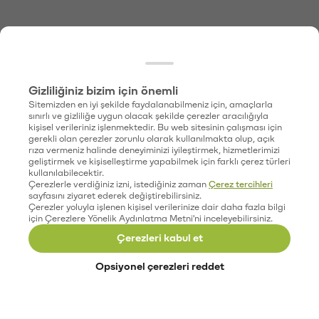
Gizliliğiniz bizim için önemli
Sitemizden en iyi şekilde faydalanabilmeniz için, amaçlarla
sınırlı ve gizliliğe uygun olacak şekilde çerezler aracılığıyla
kişisel verileriniz işlenmektedir. Bu web sitesinin çalışması için
gerekli olan çerezler zorunlu olarak kullanılmakta olup, açık
rıza vermeniz halinde deneyiminizi iyileştirmek, hizmetlerimizi
geliştirmek ve kişiselleştirme yapabilmek için farklı çerez türleri
kullanılabilecektir.
Çerezlerle verdiğiniz izni, istediğiniz zaman
Çerez tercihleri
sayfasını ziyaret ederek değiştirebilirsiniz.
Çerezler yoluyla işlenen kişisel verilerinize dair daha fazla bilgi
için Çerezlere Yönelik Aydınlatma Metni'ni inceleyebilirsiniz.
Çerezleri kabul et
Opsiyonel çerezleri reddet