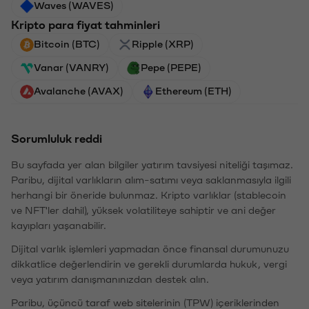
Waves (WAVES)
Kripto para fiyat tahminleri
Bitcoin (BTC)
Ripple (XRP)
Vanar (VANRY)
Pepe (PEPE)
Avalanche (AVAX)
Ethereum (ETH)
Sorumluluk reddi
Bu sayfada yer alan bilgiler yatırım tavsiyesi niteliği taşımaz.
Paribu, dijital varlıkların alım-satımı veya saklanmasıyla ilgili
herhangi bir öneride bulunmaz. Kripto varlıklar (stablecoin
ve NFT'ler dahil), yüksek volatiliteye sahiptir ve ani değer
kayıpları yaşanabilir.
Dijital varlık işlemleri yapmadan önce finansal durumunuzu
dikkatlice değerlendirin ve gerekli durumlarda hukuk, vergi
veya yatırım danışmanınızdan destek alın.
Paribu, üçüncü taraf web sitelerinin (TPW) içeriklerinden