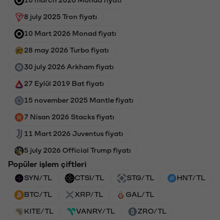
10 march 2026 Monad fiyatı
8 july 2025 Tron fiyatı
10 Mart 2026 Monad fiyatı
28 may 2026 Turbo fiyatı
30 july 2026 Arkham fiyatı
27 Eylül 2019 Bat fiyatı
15 november 2025 Mantle fiyatı
7 Nisan 2026 Stacks fiyatı
11 Mart 2026 Juventus fiyatı
5 july 2026 Official Trump fiyatı
Popüler işlem çiftleri
SYN/TL
CTSI/TL
STG/TL
HNT/TL
BTC/TL
XRP/TL
GAL/TL
KITE/TL
VANRY/TL
ZRO/TL