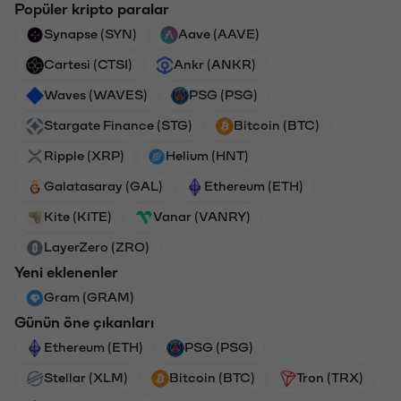
Popüler kripto paralar
Synapse (SYN)
Aave (AAVE)
Cartesi (CTSI)
Ankr (ANKR)
Waves (WAVES)
PSG (PSG)
Stargate Finance (STG)
Bitcoin (BTC)
Ripple (XRP)
Helium (HNT)
Galatasaray (GAL)
Ethereum (ETH)
Kite (KITE)
Vanar (VANRY)
LayerZero (ZRO)
Yeni eklenenler
Gram (GRAM)
Günün öne çıkanları
Ethereum (ETH)
PSG (PSG)
Stellar (XLM)
Bitcoin (BTC)
Tron (TRX)