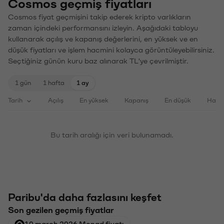
Cosmos geçmiş fiyatları
Cosmos fiyat geçmişini takip ederek kripto varlıkların
zaman içindeki performansını izleyin. Aşağıdaki tabloyu
kullanarak açılış ve kapanış değerlerini, en yüksek ve en
düşük fiyatları ve işlem hacmini kolayca görüntüleyebilirsiniz.
Seçtiğiniz günün kuru baz alınarak TL'ye çevrilmiştir.
1 gün
1 hafta
1 ay
Tarih
Açılış
En yüksek
Kapanış
En düşük
Haci
Bu tarih aralığı için veri bulunamadı.
Paribu'da daha fazlasını keşfet
Son gezilen geçmiş fiyatlar