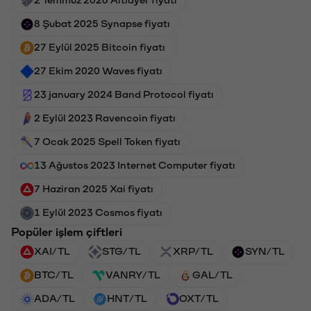
8 Şubat 2025 Synapse fiyatı
27 Eylül 2025 Bitcoin fiyatı
27 Ekim 2020 Waves fiyatı
23 january 2024 Band Protocol fiyatı
2 Eylül 2023 Ravencoin fiyatı
7 Ocak 2025 Spell Token fiyatı
13 Ağustos 2023 Internet Computer fiyatı
7 Haziran 2025 Xai fiyatı
1 Eylül 2023 Cosmos fiyatı
Popüler işlem çiftleri
XAI/TL
STG/TL
XRP/TL
SYN/TL
BTC/TL
VANRY/TL
GAL/TL
ADA/TL
HNT/TL
OXT/TL