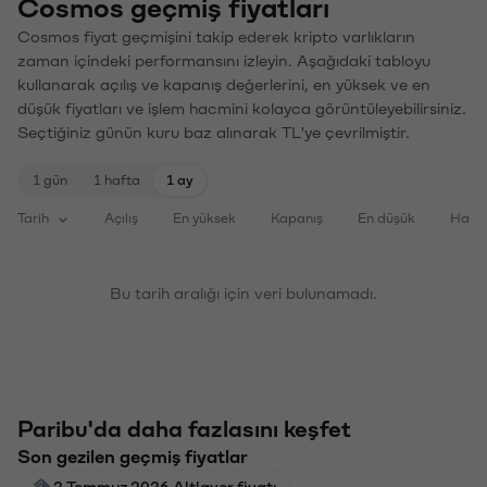
Cosmos geçmiş fiyatları
Cosmos fiyat geçmişini takip ederek kripto varlıkların
zaman içindeki performansını izleyin. Aşağıdaki tabloyu
kullanarak açılış ve kapanış değerlerini, en yüksek ve en
düşük fiyatları ve işlem hacmini kolayca görüntüleyebilirsiniz.
Seçtiğiniz günün kuru baz alınarak TL'ye çevrilmiştir.
1 gün
1 hafta
1 ay
Tarih
Açılış
En yüksek
Kapanış
En düşük
Haci
Bu tarih aralığı için veri bulunamadı.
Paribu'da daha fazlasını keşfet
Son gezilen geçmiş fiyatlar
2 Temmuz 2026 Altlayer fiyatı