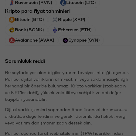
Ravencoin (RVN)
Litecoin (LTC)
Kripto para fiyat tahminleri
Bitcoin (BTC)
Ripple (XRP)
Bonk (BONK)
Ethereum (ETH)
Avalanche (AVAX)
Synapse (SYN)
Sorumluluk reddi
Bu sayfada yer alan bilgiler yatırım tavsiyesi niteliği taşımaz.
Paribu, dijital varlıkların alım-satımı veya saklanmasıyla ilgili
herhangi bir öneride bulunmaz. Kripto varlıklar (stablecoin
ve NFT'ler dahil), yüksek volatiliteye sahiptir ve ani değer
kayıpları yaşanabilir.
Dijital varlık işlemleri yapmadan önce finansal durumunuzu
dikkatlice değerlendirin ve gerekli durumlarda hukuk, vergi
veya yatırım danışmanınızdan destek alın.
Paribu, üçüncü taraf web sitelerinin (TPW) içeriklerinden