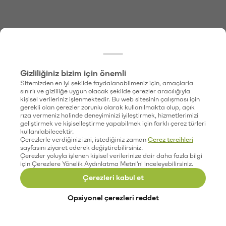
Gizliliğiniz bizim için önemli
Sitemizden en iyi şekilde faydalanabilmeniz için, amaçlarla
sınırlı ve gizliliğe uygun olacak şekilde çerezler aracılığıyla
kişisel verileriniz işlenmektedir. Bu web sitesinin çalışması için
gerekli olan çerezler zorunlu olarak kullanılmakta olup, açık
rıza vermeniz halinde deneyiminizi iyileştirmek, hizmetlerimizi
geliştirmek ve kişiselleştirme yapabilmek için farklı çerez türleri
kullanılabilecektir.
Çerezlerle verdiğiniz izni, istediğiniz zaman
Çerez tercihleri
sayfasını ziyaret ederek değiştirebilirsiniz.
Çerezler yoluyla işlenen kişisel verilerinize dair daha fazla bilgi
için Çerezlere Yönelik Aydınlatma Metni'ni inceleyebilirsiniz.
Çerezleri kabul et
Opsiyonel çerezleri reddet