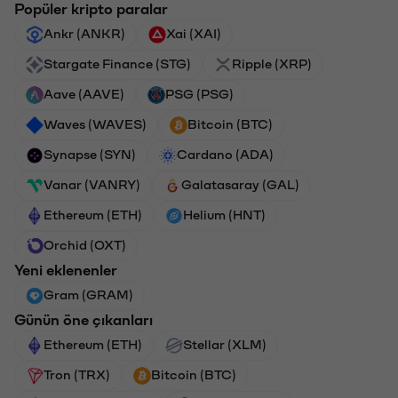
Popüler kripto paralar
Ankr (ANKR)
Xai (XAI)
Stargate Finance (STG)
Ripple (XRP)
Aave (AAVE)
PSG (PSG)
Waves (WAVES)
Bitcoin (BTC)
Synapse (SYN)
Cardano (ADA)
Vanar (VANRY)
Galatasaray (GAL)
Ethereum (ETH)
Helium (HNT)
Orchid (OXT)
Yeni eklenenler
Gram (GRAM)
Günün öne çıkanları
Ethereum (ETH)
Stellar (XLM)
Tron (TRX)
Bitcoin (BTC)