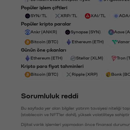
Popüler işlem çiftleri
SYN/TL
XRP/TL
XAI/TL
ADA
Popüler kripto paralar
Ankr (ANKR)
Synapse (SYN)
Aave (
Bitcoin (BTC)
Ethereum (ETH)
Vanar
Günün öne çıkanları
Ethereum (ETH)
Stellar (XLM)
Tron (
Kripto para fiyat tahminleri
Bitcoin (BTC)
Ripple (XRP)
Bonk (B
Sorumluluk reddi
Bu sayfada yer alan bilgiler yatırım tavsiyesi niteliği ta
(stablecoin ve NFT'ler dahil), yüksek volatiliteye sahipti
Dijital varlık işlemleri yapmadan önce finansal durumu