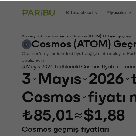
Kripto al/sat
Piyasalar
Anasayfa
Cosmos fiyatı
Cosmos (ATOM) TL fiyat geçmişi
Cosmos (ATOM) Geçmi
Cosmos'un yıllar içindeki fiyat değişimini inceleyin. Pe
analiz edin.
3 Mayıs 2026 tarihindeki Cosmos fiyatı ne kada
3
Mayıs
2026
Cosmos
fiyatı
₺85,01
≈
$1,88
Cosmos geçmiş fiyatları