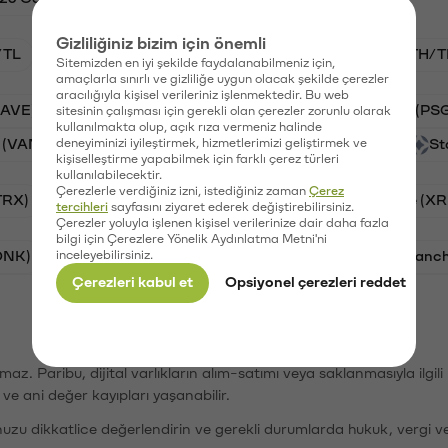
Gizliliğiniz bizim için önemli
/TL
BTC/TL
VANRY/TL
GAL/TL
ETH/T
Sitemizden en iyi şekilde faydalanabilmeniz için,
amaçlarla sınırlı ve gizliliğe uygun olacak şekilde çerezler
aracılığıyla kişisel verileriniz işlenmektedir. Bu web
AAVE)
Ripple (XRP)
Waves (WAVES)
PSG (PS
sitesinin çalışması için gerekli olan çerezler zorunlu olarak
kullanılmakta olup, açık rıza vermeniz halinde
 (VANRY)
deneyiminizi iyileştirmek, hizmetlerimizi geliştirmek ve
Galatasaray (GAL)
Orchid (OXT)
St
kişiselleştirme yapabilmek için farklı çerez türleri
kullanılabilecektir.
Çerezlerle verdiğiniz izni, istediğiniz zaman
Çerez
TRX)
Cardano (ADA)
Bitcoin (BTC)
Ripple (XR
tercihleri
sayfasını ziyaret ederek değiştirebilirsiniz.
Çerezler yoluyla işlenen kişisel verilerinize dair daha fazla
bilgi için Çerezlere Yönelik Aydınlatma Metni'ni
ONK)
inceleyebilirsiniz.
Ethereum (ETH)
Synapse (SYN)
Avalanc
Çerezleri kabul et
Opsiyonel çerezleri reddet
şımaz. Paribu, dijital varlıkların alım-satımı veya saklanmasıyla ilgi
r ve ani değer kayıpları yaşanabilir.
nuzu dikkatlice değerlendirin ve gerekli durumlarda hukuk, vergi v