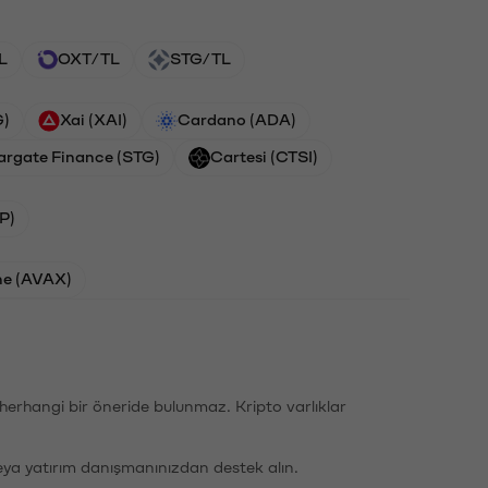
L
OXT/TL
STG/TL
G)
Xai (XAI)
Cardano (ADA)
argate Finance (STG)
Cartesi (CTSI)
P)
he (AVAX)
li herhangi bir öneride bulunmaz. Kripto varlıklar
eya yatırım danışmanınızdan destek alın.