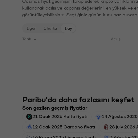
Cosmos fiyat geçmişini takip ederek kripto varlıkların 
kullanarak açılış ve kapanış değerlerini, en yüksek ve e
görüntüleyebilirsiniz. Seçtiğiniz günün kuru baz alınarak
1 gün
1 hafta
1 ay
Tarih
Açılış
Paribu'da daha fazlasını keşfet
Son gezilen geçmiş fiyatlar
21 Ocak 2026 Kaito fiyatı
14 Ağustos 2020
12 Ocak 2025 Cardano fiyatı
28 july 2026 
16 Kasım 2025 Livepeer fiyatı
3 Ağustos 20