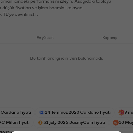
zaman içindeki performansını izleyin. Aşağıdaki tabloyu
n düşük fiyatları ve işlem hacmini kolayca
 TL'ye çevrilmiştir.
En yüksek
Kapanış
Bu tarih aralığı için veri bulunamadı.
 Cardano fiyatı
14 Temmuz 2020 Cardano fiyatı
9 m
AC Milan fiyatı
31 july 2026 JasmyCoin fiyatı
10 May
26 Cardano fiyatı