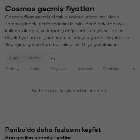
Cosmos geçmiş fiyatları
Cosmos fiyat geçmişini takip ederek kripto varlıkların
zaman içindeki performansını izleyin. Aşağıdaki tabloyu
kullanarak açılış ve kapanış değerlerini, en yüksek ve en
düşük fiyatları ve işlem hacmini kolayca görüntüleyebilirsiniz.
Seçtiğiniz günün kuru baz alınarak TL'ye çevrilmiştir.
1 gün
1 hafta
1 ay
Tarih
Açılış
En yüksek
Kapanış
En düşük
Haci
Bu tarih aralığı için veri bulunamadı.
Paribu'da daha fazlasını keşfet
Son gezilen geçmiş fiyatlar