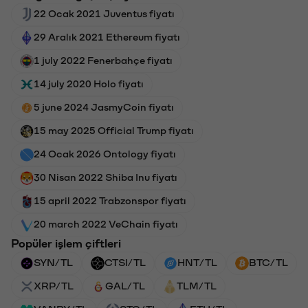
22 Ocak 2021 Juventus fiyatı
29 Aralık 2021 Ethereum fiyatı
1 july 2022 Fenerbahçe fiyatı
14 july 2020 Holo fiyatı
5 june 2024 JasmyCoin fiyatı
15 may 2025 Official Trump fiyatı
24 Ocak 2026 Ontology fiyatı
30 Nisan 2022 Shiba Inu fiyatı
15 april 2022 Trabzonspor fiyatı
20 march 2022 VeChain fiyatı
Popüler işlem çiftleri
SYN/TL
CTSI/TL
HNT/TL
BTC/TL
XRP/TL
GAL/TL
TLM/TL