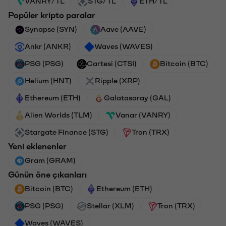
VANRY/TL
STG/TL
ETH/TL
Popüler kripto paralar
Synapse (SYN)
Aave (AAVE)
Ankr (ANKR)
Waves (WAVES)
PSG (PSG)
Cartesi (CTSI)
Bitcoin (BTC)
Helium (HNT)
Ripple (XRP)
Ethereum (ETH)
Galatasaray (GAL)
Alien Worlds (TLM)
Vanar (VANRY)
Stargate Finance (STG)
Tron (TRX)
Yeni eklenenler
Gram (GRAM)
Günün öne çıkanları
Bitcoin (BTC)
Ethereum (ETH)
PSG (PSG)
Stellar (XLM)
Tron (TRX)
Waves (WAVES)