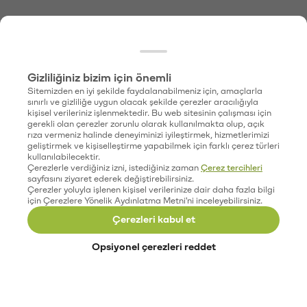
Gizliliğiniz bizim için önemli
Sitemizden en iyi şekilde faydalanabilmeniz için, amaçlarla
sınırlı ve gizliliğe uygun olacak şekilde çerezler aracılığıyla
kişisel verileriniz işlenmektedir. Bu web sitesinin çalışması için
gerekli olan çerezler zorunlu olarak kullanılmakta olup, açık
rıza vermeniz halinde deneyiminizi iyileştirmek, hizmetlerimizi
geliştirmek ve kişiselleştirme yapabilmek için farklı çerez türleri
kullanılabilecektir.
Çerezlerle verdiğiniz izni, istediğiniz zaman
Çerez tercihleri
sayfasını ziyaret ederek değiştirebilirsiniz.
Çerezler yoluyla işlenen kişisel verilerinize dair daha fazla bilgi
için Çerezlere Yönelik Aydınlatma Metni'ni inceleyebilirsiniz.
Çerezleri kabul et
Opsiyonel çerezleri reddet