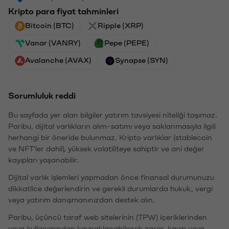
Kripto para fiyat tahminleri
Bitcoin (BTC)
Ripple (XRP)
Vanar (VANRY)
Pepe (PEPE)
Avalanche (AVAX)
Synapse (SYN)
Sorumluluk reddi
Bu sayfada yer alan bilgiler yatırım tavsiyesi niteliği taşımaz.
Paribu, dijital varlıkların alım-satımı veya saklanmasıyla ilgili
herhangi bir öneride bulunmaz. Kripto varlıklar (stablecoin
ve NFT'ler dahil), yüksek volatiliteye sahiptir ve ani değer
kayıpları yaşanabilir.
Dijital varlık işlemleri yapmadan önce finansal durumunuzu
dikkatlice değerlendirin ve gerekli durumlarda hukuk, vergi
veya yatırım danışmanınızdan destek alın.
Paribu, üçüncü taraf web sitelerinin (TPW) içeriklerinden
veya kullanımından kaynaklanabilecek zarar, kayıp veya