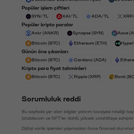
Popüler işlem çiftleri
SYN/TL
XAI/TL
ADA/TL
XRP
Popüler kripto paralar
Ankr (ANKR)
Synapse (SYN)
Aave (
Bitcoin (BTC)
Ethereum (ETH)
Hyper
Günün öne çıkanları
Bitcoin (BTC)
Cardano (ADA)
Ether
Kripto para fiyat tahminleri
Bitcoin (BTC)
Ripple (XRP)
Bonk (B
Sorumluluk reddi
Bu sayfada yer alan bilgiler yatırım tavsiyesi niteliği ta
(stablecoin ve NFT'ler dahil), yüksek volatiliteye sahipti
Dijital varlık işlemleri yapmadan önce finansal durumu