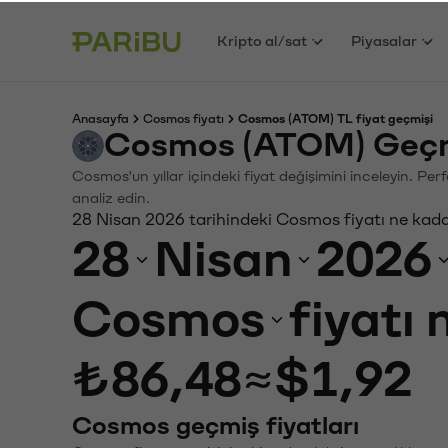
Kripto al/sat
Piyasalar
Anasayfa
Cosmos fiyatı
Cosmos (ATOM) TL fiyat geçmişi
Cosmos (ATOM) Geçmi
Cosmos'un yıllar içindeki fiyat değişimini inceleyin. Pe
analiz edin.
28 Nisan 2026 tarihindeki Cosmos fiyatı ne kad
28
Nisan
2026
Cosmos
fiyatı
₺86,48
≈
$1,92
Cosmos geçmiş fiyatları