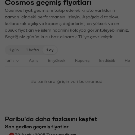
Cosmos geçmiş fiyatları
Cosmos fiyat geçmişini takip ederek kripto varlıkların
zaman içindeki performansını izleyin. Aşağıdaki tabloyu
kullanarak açılış ve kapanış değerlerini, en yüksek ve en
düşük fiyatları ve işlem hacmini kolayca görüntüleyebilirsiniz.
Seçtiğiniz günün kuru baz alınarak TL'ye çevrilmiştir.
1 gün
1 hafta
1 ay
Tarih
Açılış
En yüksek
Kapanış
En düşük
Haci
Bu tarih aralığı için veri bulunamadı.
Paribu'da daha fazlasını keşfet
Son gezilen geçmiş fiyatlar