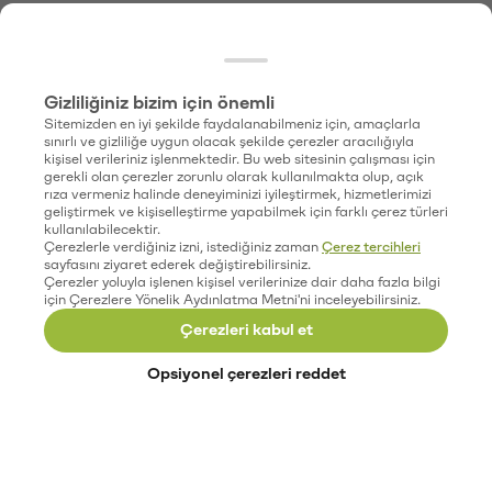
Gizliliğiniz bizim için önemli
Sitemizden en iyi şekilde faydalanabilmeniz için, amaçlarla
sınırlı ve gizliliğe uygun olacak şekilde çerezler aracılığıyla
kişisel verileriniz işlenmektedir. Bu web sitesinin çalışması için
gerekli olan çerezler zorunlu olarak kullanılmakta olup, açık
rıza vermeniz halinde deneyiminizi iyileştirmek, hizmetlerimizi
geliştirmek ve kişiselleştirme yapabilmek için farklı çerez türleri
kullanılabilecektir.
Çerezlerle verdiğiniz izni, istediğiniz zaman
Çerez tercihleri
sayfasını ziyaret ederek değiştirebilirsiniz.
Çerezler yoluyla işlenen kişisel verilerinize dair daha fazla bilgi
için Çerezlere Yönelik Aydınlatma Metni'ni inceleyebilirsiniz.
Çerezleri kabul et
Opsiyonel çerezleri reddet