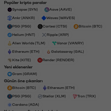
Popüler kripto paralar
Synapse (SYN)
Aave (AAVE)
Ankr (ANKR)
Waves (WAVES)
PSG (PSG)
Cartesi (CTSI)
Bitcoin (BTC)
Helium (HNT)
Ripple (XRP)
Alien Worlds (TLM)
Vanar (VANRY)
Ethereum (ETH)
Galatasaray (GAL)
Kite (KITE)
Render (RENDER)
Yeni eklenenler
Gram (GRAM)
Günün öne çıkanları
Bitcoin (BTC)
Ethereum (ETH)
PSG (PSG)
Stellar (XLM)
Tron (TRX)
Cardano (ADA)