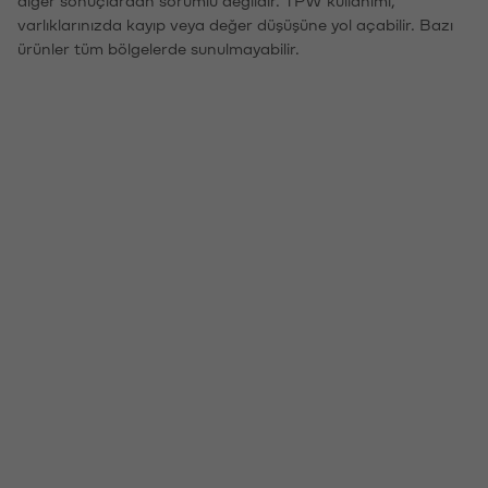
diğer sonuçlardan sorumlu değildir. TPW kullanımı,
varlıklarınızda kayıp veya değer düşüşüne yol açabilir. Bazı
ürünler tüm bölgelerde sunulmayabilir.