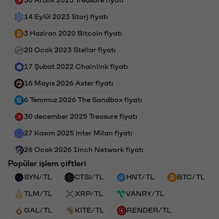
30 Aralık 2025 Treasure fiyatı
14 Eylül 2023 Storj fiyatı
3 Haziran 2020 Bitcoin fiyatı
20 Ocak 2023 Stellar fiyatı
17 Şubat 2022 Chainlink fiyatı
16 Mayıs 2026 Aster fiyatı
6 Temmuz 2026 The Sandbox fiyatı
30 december 2025 Treasure fiyatı
27 Kasım 2025 Inter Milan fiyatı
26 Ocak 2026 1inch Network fiyatı
Popüler işlem çiftleri
SYN/TL
CTSI/TL
HNT/TL
BTC/TL
TLM/TL
XRP/TL
VANRY/TL
GAL/TL
KITE/TL
RENDER/TL