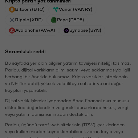
Kripto para fiyat tahminleri
Bitcoin (BTC)
Vanar (VANRY)
Ripple (XRP)
Pepe (PEPE)
Avalanche (AVAX)
Synapse (SYN)
Sorumluluk reddi
Bu sayfada yer alan bilgiler yatırım tavsiyesi niteliği taşımaz.
Paribu, dijital varlıkların alım-satımı veya saklanmasıyla ilgili
herhangi bir öneride bulunmaz. Kripto varlıklar (stablecoin
ve NFT'ler dahil), yüksek volatiliteye sahiptir ve ani değer
kayıpları yaşanabilir.
Dijital varlık işlemleri yapmadan önce finansal durumunuzu
dikkatlice değerlendirin ve gerekli durumlarda hukuk, vergi
veya yatırım danışmanınızdan destek alın.
Paribu, üçüncü taraf web sitelerinin (TPW) içeriklerinden
veya kullanımından kaynaklanabilecek zarar, kayıp veya