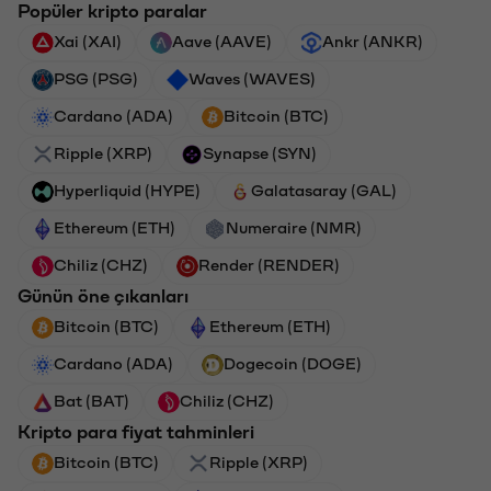
Popüler kripto paralar
Xai (XAI)
Aave (AAVE)
Ankr (ANKR)
PSG (PSG)
Waves (WAVES)
Cardano (ADA)
Bitcoin (BTC)
Ripple (XRP)
Synapse (SYN)
Hyperliquid (HYPE)
Galatasaray (GAL)
Ethereum (ETH)
Numeraire (NMR)
Chiliz (CHZ)
Render (RENDER)
Günün öne çıkanları
Bitcoin (BTC)
Ethereum (ETH)
Cardano (ADA)
Dogecoin (DOGE)
Bat (BAT)
Chiliz (CHZ)
Kripto para fiyat tahminleri
Bitcoin (BTC)
Ripple (XRP)