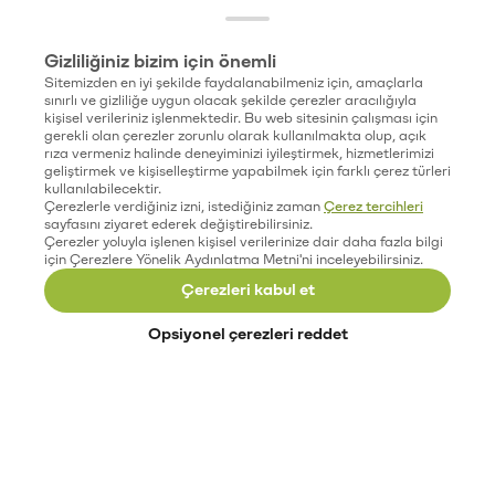
Gizliliğiniz bizim için önemli
Sitemizden en iyi şekilde faydalanabilmeniz için, amaçlarla
sınırlı ve gizliliğe uygun olacak şekilde çerezler aracılığıyla
kişisel verileriniz işlenmektedir. Bu web sitesinin çalışması için
gerekli olan çerezler zorunlu olarak kullanılmakta olup, açık
rıza vermeniz halinde deneyiminizi iyileştirmek, hizmetlerimizi
geliştirmek ve kişiselleştirme yapabilmek için farklı çerez türleri
kullanılabilecektir.
Çerezlerle verdiğiniz izni, istediğiniz zaman
Çerez tercihleri
sayfasını ziyaret ederek değiştirebilirsiniz.
Çerezler yoluyla işlenen kişisel verilerinize dair daha fazla bilgi
için Çerezlere Yönelik Aydınlatma Metni'ni inceleyebilirsiniz.
Çerezleri kabul et
Opsiyonel çerezleri reddet
Paribu’yu keşfet