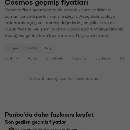
Cosmos geçmiş fiyatları
Cosmos fiyat geçmişini takip ederek kripto varlıkların
zaman içindeki performansını izleyin. Aşağıdaki tabloyu
kullanarak açılış ve kapanış değerlerini, en yüksek ve en
düşük fiyatları ve işlem hacmini kolayca görüntüleyebilirsiniz.
Seçtiğiniz günün kuru baz alınarak TL'ye çevrilmiştir.
1 gün
1 hafta
1 ay
Tarih
Açılış
En yüksek
Kapanış
En düşük
Haci
Bu tarih aralığı için veri bulunamadı.
Paribu'da daha fazlasını keşfet
Son gezilen geçmiş fiyatlar
21 Ocak 2026 Animecoin fiyatı