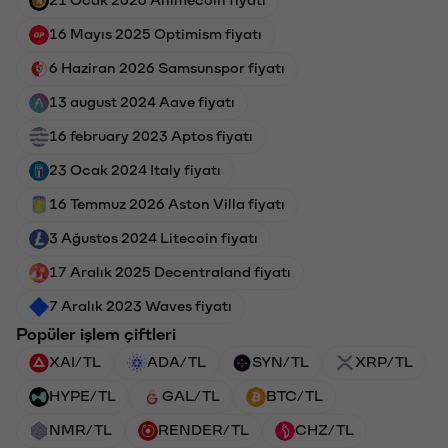
16 Mayıs 2025 Optimism fiyatı
6 Haziran 2026 Samsunspor fiyatı
13 august 2024 Aave fiyatı
16 february 2023 Aptos fiyatı
23 Ocak 2024 Italy fiyatı
16 Temmuz 2026 Aston Villa fiyatı
3 Ağustos 2024 Litecoin fiyatı
17 Aralık 2025 Decentraland fiyatı
7 Aralık 2023 Waves fiyatı
Popüler işlem çiftleri
XAI/TL
ADA/TL
SYN/TL
XRP/TL
HYPE/TL
GAL/TL
BTC/TL
NMR/TL
RENDER/TL
CHZ/TL