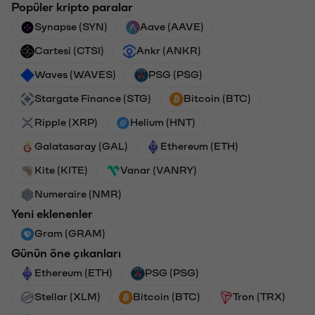
Popüler kripto paralar
Synapse (SYN)
Aave (AAVE)
Cartesi (CTSI)
Ankr (ANKR)
Waves (WAVES)
PSG (PSG)
Stargate Finance (STG)
Bitcoin (BTC)
Ripple (XRP)
Helium (HNT)
Galatasaray (GAL)
Ethereum (ETH)
Kite (KITE)
Vanar (VANRY)
Numeraire (NMR)
Yeni eklenenler
Gram (GRAM)
Günün öne çıkanları
Ethereum (ETH)
PSG (PSG)
Stellar (XLM)
Bitcoin (BTC)
Tron (TRX)