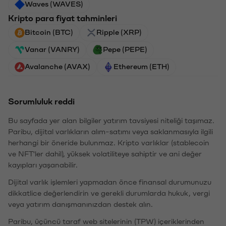
Waves (WAVES)
Kripto para fiyat tahminleri
Bitcoin (BTC)
Ripple (XRP)
Vanar (VANRY)
Pepe (PEPE)
Avalanche (AVAX)
Ethereum (ETH)
Sorumluluk reddi
Bu sayfada yer alan bilgiler yatırım tavsiyesi niteliği taşımaz.
Paribu, dijital varlıkların alım-satımı veya saklanmasıyla ilgili
herhangi bir öneride bulunmaz. Kripto varlıklar (stablecoin
ve NFT'ler dahil), yüksek volatiliteye sahiptir ve ani değer
kayıpları yaşanabilir.
Dijital varlık işlemleri yapmadan önce finansal durumunuzu
dikkatlice değerlendirin ve gerekli durumlarda hukuk, vergi
veya yatırım danışmanınızdan destek alın.
Paribu, üçüncü taraf web sitelerinin (TPW) içeriklerinden