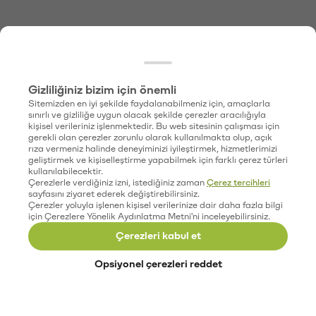
Gizliliğiniz bizim için önemli
Sitemizden en iyi şekilde faydalanabilmeniz için, amaçlarla
sınırlı ve gizliliğe uygun olacak şekilde çerezler aracılığıyla
kişisel verileriniz işlenmektedir. Bu web sitesinin çalışması için
gerekli olan çerezler zorunlu olarak kullanılmakta olup, açık
rıza vermeniz halinde deneyiminizi iyileştirmek, hizmetlerimizi
geliştirmek ve kişiselleştirme yapabilmek için farklı çerez türleri
kullanılabilecektir.
Çerezlerle verdiğiniz izni, istediğiniz zaman
Çerez tercihleri
sayfasını ziyaret ederek değiştirebilirsiniz.
Çerezler yoluyla işlenen kişisel verilerinize dair daha fazla bilgi
için Çerezlere Yönelik Aydınlatma Metni'ni inceleyebilirsiniz.
Çerezleri kabul et
Opsiyonel çerezleri reddet