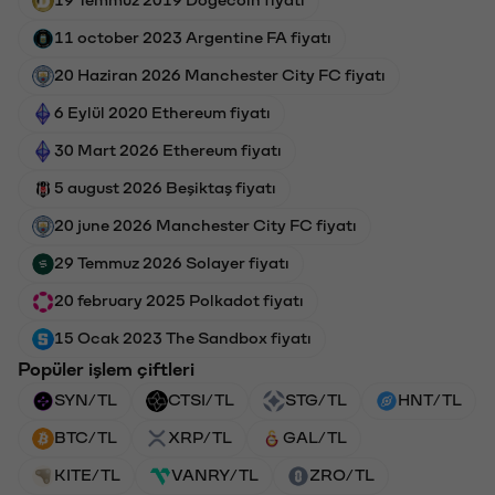
19 Temmuz 2019 Dogecoin fiyatı
11 october 2023 Argentine FA fiyatı
20 Haziran 2026 Manchester City FC fiyatı
6 Eylül 2020 Ethereum fiyatı
30 Mart 2026 Ethereum fiyatı
5 august 2026 Beşiktaş fiyatı
20 june 2026 Manchester City FC fiyatı
29 Temmuz 2026 Solayer fiyatı
20 february 2025 Polkadot fiyatı
15 Ocak 2023 The Sandbox fiyatı
Popüler işlem çiftleri
SYN/TL
CTSI/TL
STG/TL
HNT/TL
BTC/TL
XRP/TL
GAL/TL
KITE/TL
VANRY/TL
ZRO/TL