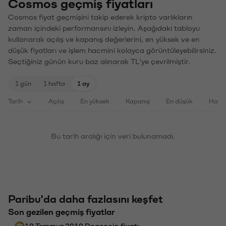
Cosmos geçmiş fiyatları
Cosmos fiyat geçmişini takip ederek kripto varlıkların
zaman içindeki performansını izleyin. Aşağıdaki tabloyu
kullanarak açılış ve kapanış değerlerini, en yüksek ve en
düşük fiyatları ve işlem hacmini kolayca görüntüleyebilirsiniz.
Seçtiğiniz günün kuru baz alınarak TL'ye çevrilmiştir.
1 gün
1 hafta
1 ay
Tarih
Açılış
En yüksek
Kapanış
En düşük
Haci
Bu tarih aralığı için veri bulunamadı.
Paribu'da daha fazlasını keşfet
Son gezilen geçmiş fiyatlar