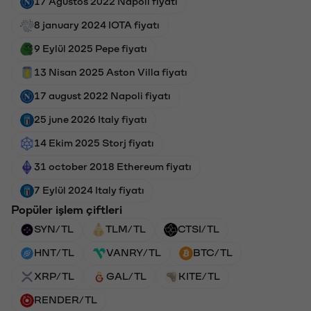
17 Ağustos 2022 Napoli fiyatı
8 january 2024 IOTA fiyatı
9 Eylül 2025 Pepe fiyatı
13 Nisan 2025 Aston Villa fiyatı
17 august 2022 Napoli fiyatı
25 june 2026 Italy fiyatı
14 Ekim 2025 Storj fiyatı
31 october 2018 Ethereum fiyatı
7 Eylül 2024 Italy fiyatı
Popüler işlem çiftleri
SYN/TL
TLM/TL
CTSI/TL
HNT/TL
VANRY/TL
BTC/TL
XRP/TL
GAL/TL
KITE/TL
RENDER/TL