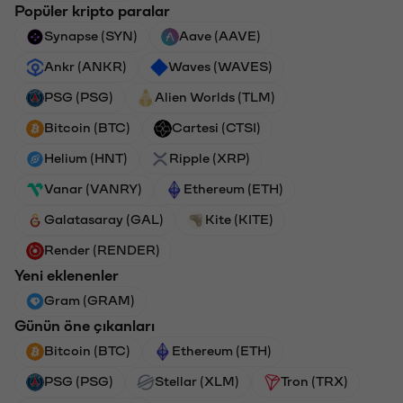
Popüler kripto paralar
Synapse (SYN)
Aave (AAVE)
Ankr (ANKR)
Waves (WAVES)
PSG (PSG)
Alien Worlds (TLM)
Bitcoin (BTC)
Cartesi (CTSI)
Helium (HNT)
Ripple (XRP)
Vanar (VANRY)
Ethereum (ETH)
Galatasaray (GAL)
Kite (KITE)
Render (RENDER)
Yeni eklenenler
Gram (GRAM)
Günün öne çıkanları
Bitcoin (BTC)
Ethereum (ETH)
PSG (PSG)
Stellar (XLM)
Tron (TRX)