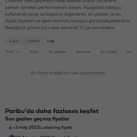
Cosmos fiyat geçmişini takip ederek kripto varlıkların
zaman içindeki performansını izleyin. Aşağıdaki tabloyu
kullanarak açılış ve kapanış değerlerini, en yüksek ve en
düşük fiyatları ve işlem hacmini kolayca görüntüleyebilirsiniz.
Seçtiğiniz günün kuru baz alınarak TL'ye çevrilmiştir.
1 gün
1 hafta
1 ay
Tarih
Açılış
En yüksek
Kapanış
En düşük
Haci
Bu tarih aralığı için veri bulunamadı.
Paribu'da daha fazlasını keşfet
Son gezilen geçmiş fiyatlar
3 may 2023 Loopring fiyatı