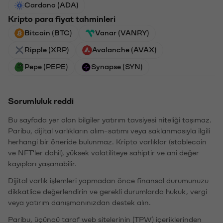
Cardano (ADA)
Kripto para fiyat tahminleri
Bitcoin (BTC)
Vanar (VANRY)
Ripple (XRP)
Avalanche (AVAX)
Pepe (PEPE)
Synapse (SYN)
Sorumluluk reddi
Bu sayfada yer alan bilgiler yatırım tavsiyesi niteliği taşımaz.
Paribu, dijital varlıkların alım-satımı veya saklanmasıyla ilgili
herhangi bir öneride bulunmaz. Kripto varlıklar (stablecoin
ve NFT'ler dahil), yüksek volatiliteye sahiptir ve ani değer
kayıpları yaşanabilir.
Dijital varlık işlemleri yapmadan önce finansal durumunuzu
dikkatlice değerlendirin ve gerekli durumlarda hukuk, vergi
veya yatırım danışmanınızdan destek alın.
Paribu, üçüncü taraf web sitelerinin (TPW) içeriklerinden