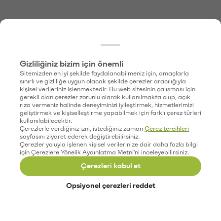
Gizliliğiniz bizim için önemli
Sitemizden en iyi şekilde faydalanabilmeniz için, amaçlarla
sınırlı ve gizliliğe uygun olacak şekilde çerezler aracılığıyla
kişisel verileriniz işlenmektedir. Bu web sitesinin çalışması için
gerekli olan çerezler zorunlu olarak kullanılmakta olup, açık
rıza vermeniz halinde deneyiminizi iyileştirmek, hizmetlerimizi
geliştirmek ve kişiselleştirme yapabilmek için farklı çerez türleri
kullanılabilecektir.
Çerezlerle verdiğiniz izni, istediğiniz zaman
Çerez tercihleri
sayfasını ziyaret ederek değiştirebilirsiniz.
Çerezler yoluyla işlenen kişisel verilerinize dair daha fazla bilgi
için Çerezlere Yönelik Aydınlatma Metni'ni inceleyebilirsiniz.
Çerezleri kabul et
Opsiyonel çerezleri reddet