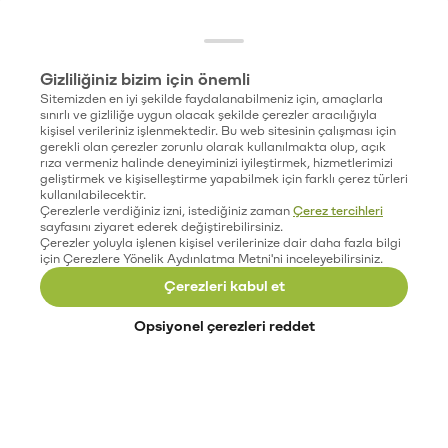
Gizliliğiniz bizim için önemli
Sitemizden en iyi şekilde faydalanabilmeniz için, amaçlarla
sınırlı ve gizliliğe uygun olacak şekilde çerezler aracılığıyla
kişisel verileriniz işlenmektedir. Bu web sitesinin çalışması için
gerekli olan çerezler zorunlu olarak kullanılmakta olup, açık
rıza vermeniz halinde deneyiminizi iyileştirmek, hizmetlerimizi
geliştirmek ve kişiselleştirme yapabilmek için farklı çerez türleri
kullanılabilecektir.
Çerezlerle verdiğiniz izni, istediğiniz zaman
Çerez tercihleri
sayfasını ziyaret ederek değiştirebilirsiniz.
Çerezler yoluyla işlenen kişisel verilerinize dair daha fazla bilgi
için Çerezlere Yönelik Aydınlatma Metni'ni inceleyebilirsiniz.
Çerezleri kabul et
Opsiyonel çerezleri reddet