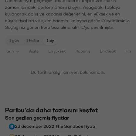
Cosmos fiyat geçmişini takip ederek kripto varlıkların
zaman içindeki performansını izleyin. Aşağıdaki tabloyu
kullanarak açılış ve kapanış değerlerini, en yüksek ve en
düşük fiyatları ve işlem hacmini kolayca görüntüleyebilirsiniz.
Seçtiğiniz günün kuru baz alınarak TL'ye çevrilmiştir.
1 gün
1 hafta
1 ay
Tarih
Açılış
En yüksek
Kapanış
En düşük
Haci
Bu tarih aralığı için veri bulunamadı.
Paribu'da daha fazlasını keşfet
Son gezilen geçmiş fiyatlar
23 december 2022 The Sandbox fiyatı