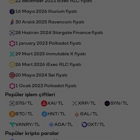
22 december 2023 iExec RLC fiyatı
16 Mayıs 2026 Illuvium fiyatı
30 Aralık 2025 Ravencoin fiyatı
28 Haziran 2024 Stargate Finance fiyatı
1 january 2023 Polkadot fiyatı
29 Mart 2025 Immutable X fiyatı
26 Mart 2026 iExec RLC fiyatı
20 Mayıs 2024 Sei fiyatı
1 Ocak 2023 Polkadot fiyatı
Popüler işlem çiftleri
STG/TL
XAI/TL
XRP/TL
SYN/TL
BTC/TL
HNT/TL
GAL/TL
VANRY/TL
ADA/TL
OXT/TL
Popüler kripto paralar