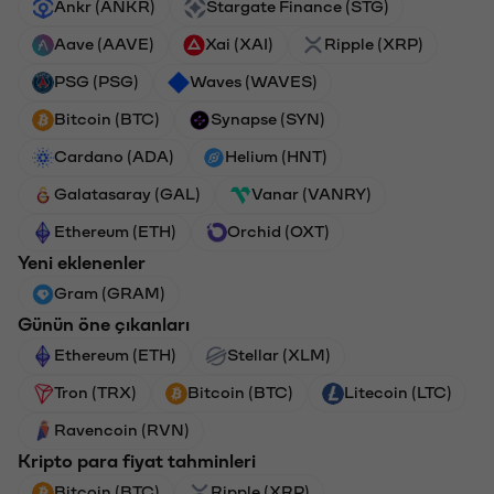
Ankr (ANKR)
Stargate Finance (STG)
Aave (AAVE)
Xai (XAI)
Ripple (XRP)
PSG (PSG)
Waves (WAVES)
Bitcoin (BTC)
Synapse (SYN)
Cardano (ADA)
Helium (HNT)
Galatasaray (GAL)
Vanar (VANRY)
Ethereum (ETH)
Orchid (OXT)
Yeni eklenenler
Gram (GRAM)
Günün öne çıkanları
Ethereum (ETH)
Stellar (XLM)
Tron (TRX)
Bitcoin (BTC)
Litecoin (LTC)
Ravencoin (RVN)
Kripto para fiyat tahminleri
Bitcoin (BTC)
Ripple (XRP)