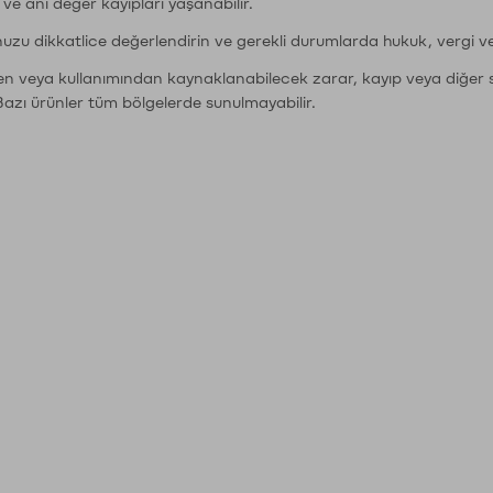
r ve ani değer kayıpları yaşanabilir.
nuzu dikkatlice değerlendirin ve gerekli durumlarda hukuk, vergi v
den veya kullanımından kaynaklanabilecek zarar, kayıp veya diğer 
Bazı ürünler tüm bölgelerde sunulmayabilir.