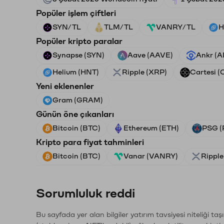
Popüler işlem çiftleri
SYN/TL
TLM/TL
VANRY/TL
H
Popüler kripto paralar
Synapse (SYN)
Aave (AAVE)
Ankr (
Helium (HNT)
Ripple (XRP)
Cartesi (
Yeni eklenenler
Gram (GRAM)
Günün öne çıkanları
Bitcoin (BTC)
Ethereum (ETH)
PSG (
Kripto para fiyat tahminleri
Bitcoin (BTC)
Vanar (VANRY)
Ripple
Sorumluluk reddi
Bu sayfada yer alan bilgiler yatırım tavsiyesi niteliği ta