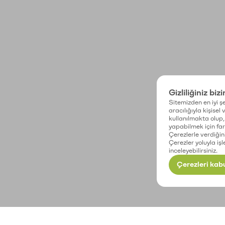
Gizliliğiniz biz
Sitemizden en iyi şe
aracılığıyla kişisel
kullanılmakta olup, 
yapabilmek için fark
Çerezlerle verdiğin
Çerezler yoluyla işl
inceleyebilirsiniz.
Çerezleri kabu