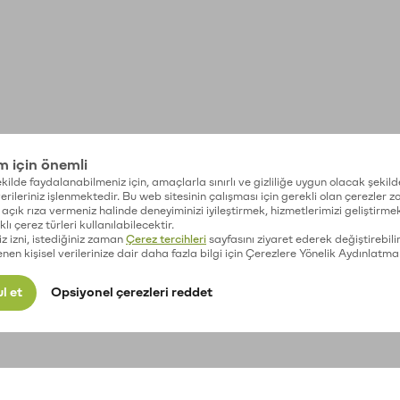
im için önemli
kilde faydalanabilmeniz için, amaçlarla sınırlı ve gizliliğe uygun olacak şekild
 verileriniz işlenmektedir. Bu web sitesinin çalışması için gerekli olan çerezler 
açık rıza vermeniz halinde deneyiminizi iyileştirmek, hizmetlerimizi geliştirmek
lı çerez türleri kullanılabilecektir.
iz izni, istediğiniz zaman
Çerez tercihleri
sayfasını ziyaret ederek değiştirebilir
enen kişisel verilerinize dair daha fazla bilgi için Çerezlere Yönelik Aydınlatma
l et
Opsiyonel çerezleri reddet