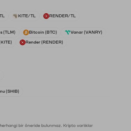
TL
KITE/TL
RENDER/TL
ds (TLM)
Bitcoin (BTC)
Vanar (VANRY)
(KITE)
Render (RENDER)
)
Inu (SHIB)
li herhangi bir öneride bulunmaz. Kripto varlıklar