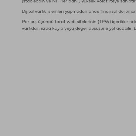
(stablecoin ve NFT'ler dahil), yüksek volatiliteye sahipti
Dijital varlık işlemleri yapmadan önce finansal durumu
Paribu, üçüncü taraf web sitelerinin (TPW) içeriklerin
varlıklarınızda kayıp veya değer düşüşüne yol açabilir. 