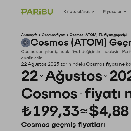
Kripto al/sat
Piyasalar
Anasayfa
Cosmos fiyatı
Cosmos (ATOM) TL fiyat geçmişi
Cosmos (ATOM) Geçmi
Cosmos'un yıllar içindeki fiyat değişimini inceleyin. Pe
analiz edin.
22 Ağustos 2025 tarihindeki Cosmos fiyatı ne k
22
Ağustos
20
Cosmos
fiyatı
₺199,33
≈
$4,88
Cosmos geçmiş fiyatları