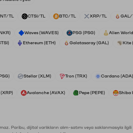
NT/TL
CTSI/TL
BTC/TL
XRP/TL
GAL/
ANKR)
Waves (WAVES)
PSG (PSG)
Alien Worl
CTSI)
Ethereum (ETH)
Galatasaray (GAL)
Kite 
PSG)
Stellar (XLM)
Tron (TRX)
Cardano (ADA
 (XRP)
Avalanche (AVAX)
Pepe (PEPE)
Shiba 
şımaz. Paribu, dijital varlıkların alım-satımı veya saklanmasıyla ilgi