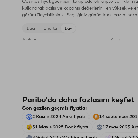
Cosmos fiyat geçmişini takip ederek kripto varlıkların 
kullanarak açılış ve kapanış değerlerini, en yüksek ve e
görüntüleyebilirsiniz. Seçtiğiniz günün kuru baz alınarak
1 gün
1 hafta
1 ay
Tarih
Açılış
Paribu'da daha fazlasını keşfet
Son gezilen geçmiş fiyatlar
2 Kasım 2024 Ankr fiyatı
14 september 2017
31 Mayıs 2025 Bonk fiyatı
17 may 2023 Arti
8 Şubat 2025 Worldcoin fiyatı
1 Şubat 2026