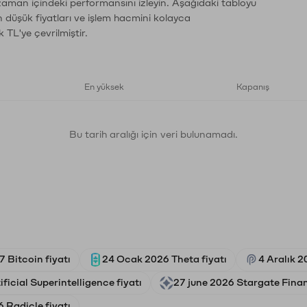
zaman içindeki performansını izleyin. Aşağıdaki tabloyu
n düşük fiyatları ve işlem hacmini kolayca
 TL'ye çevrilmiştir.
En yüksek
Kapanış
Bu tarih aralığı için veri bulunamadı.
 Bitcoin fiyatı
24 Ocak 2026 Theta fiyatı
4 Aralık 2
ficial Superintelligence fiyatı
27 june 2026 Stargate Finan
 Radicle fiyatı