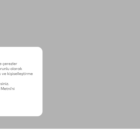
e çerezler
zorunlu olarak
 ve kişiselleştirme
siniz.
 Metni'ni