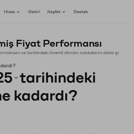
Hisse
Getiri
Keşfet
Destek
ş Fiyat Performansı
rformansını ve tarihindeki önemli dönüm noktalarını daha iyi
adardı?
25
tarihindeki
 ne kadardı?