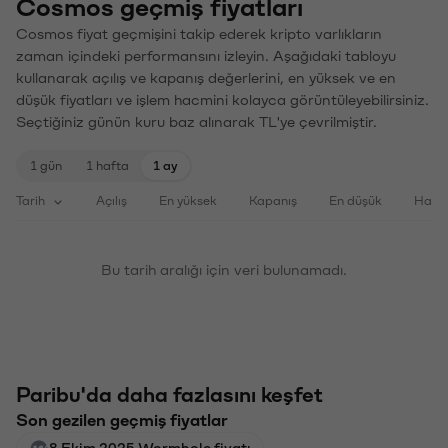
Cosmos geçmiş fiyatları
Cosmos fiyat geçmişini takip ederek kripto varlıkların
zaman içindeki performansını izleyin. Aşağıdaki tabloyu
kullanarak açılış ve kapanış değerlerini, en yüksek ve en
düşük fiyatları ve işlem hacmini kolayca görüntüleyebilirsiniz.
Seçtiğiniz günün kuru baz alınarak TL'ye çevrilmiştir.
1 gün
1 hafta
1 ay
Tarih
Açılış
En yüksek
Kapanış
En düşük
Haci
Bu tarih aralığı için veri bulunamadı.
Paribu'da daha fazlasını keşfet
Son gezilen geçmiş fiyatlar