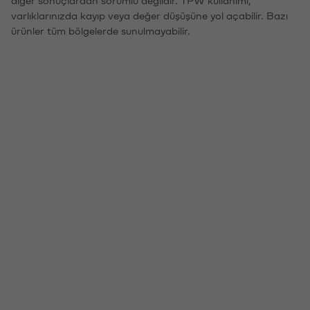
diğer sonuçlardan sorumlu değildir. TPW kullanımı,
varlıklarınızda kayıp veya değer düşüşüne yol açabilir. Bazı
ürünler tüm bölgelerde sunulmayabilir.