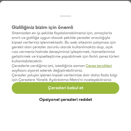
Gizliliğiniz bizim için önemli
Sitemizden en iyi şekilde faydalanabilmeniz için, amaçlarla
sınırlı ve gizliliğe uygun olacak şekilde çerezler aracılığıyla
kişisel verileriniz işlenmektedir. Bu web sitesinin çalışması için
gerekli olan çerezler zorunlu olarak kullanılmakta olup, açık
rıza vermeniz halinde deneyiminizi iyileştirmek, hizmetlerimizi
geliştirmek ve kişiselleştirme yapabilmek için farklı çerez türleri
kullanılabilecektir.
Çerezlerle verdiğiniz izni, istediğiniz zaman
Çerez tercihleri
sayfasını ziyaret ederek değiştirebilirsiniz.
Çerezler yoluyla işlenen kişisel verilerinize dair daha fazla bilgi
için Çerezlere Yönelik Aydınlatma Metni'ni inceleyebilirsiniz.
Çerezleri kabul et
Opsiyonel çerezleri reddet