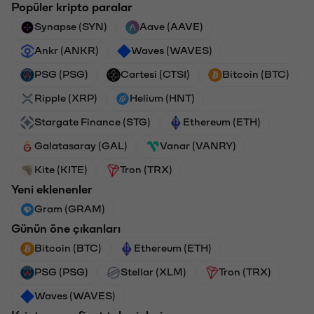
Popüler kripto paralar
Synapse (SYN)
Aave (AAVE)
Ankr (ANKR)
Waves (WAVES)
PSG (PSG)
Cartesi (CTSI)
Bitcoin (BTC)
Ripple (XRP)
Helium (HNT)
Stargate Finance (STG)
Ethereum (ETH)
Galatasaray (GAL)
Vanar (VANRY)
Kite (KITE)
Tron (TRX)
Yeni eklenenler
Gram (GRAM)
Günün öne çıkanları
Bitcoin (BTC)
Ethereum (ETH)
PSG (PSG)
Stellar (XLM)
Tron (TRX)
Waves (WAVES)