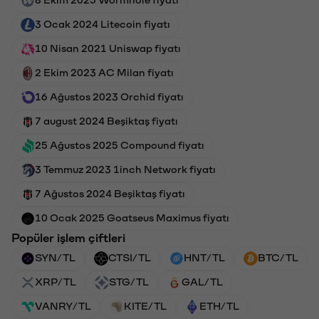
8 Ekim 2025 Wormhole fiyatı
3 Ocak 2024 Litecoin fiyatı
10 Nisan 2021 Uniswap fiyatı
2 Ekim 2023 AC Milan fiyatı
16 Ağustos 2023 Orchid fiyatı
7 august 2024 Beşiktaş fiyatı
25 Ağustos 2025 Compound fiyatı
3 Temmuz 2023 1inch Network fiyatı
7 Ağustos 2024 Beşiktaş fiyatı
10 Ocak 2025 Goatseus Maximus fiyatı
Popüler işlem çiftleri
SYN/TL
CTSI/TL
HNT/TL
BTC/TL
XRP/TL
STG/TL
GAL/TL
VANRY/TL
KITE/TL
ETH/TL