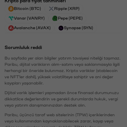
Kripto para fiyat tahminleri
Bitcoin (BTC)
Ripple (XRP)
Vanar (VANRY)
Pepe (PEPE)
Avalanche (AVAX)
Synapse (SYN)
Sorumluluk reddi
Bu sayfada yer alan bilgiler yatırım tavsiyesi niteliği taşımaz.
Paribu, dijital varlıkların alım-satımı veya saklanmasıyla ilgili
herhangi bir öneride bulunmaz. Kripto varlıklar (stablecoin
ve NFT'ler dahil), yüksek volatiliteye sahiptir ve ani değer
kayıpları yaşanabilir.
Dijital varlık işlemleri yapmadan önce finansal durumunuzu
dikkatlice değerlendirin ve gerekli durumlarda hukuk, vergi
veya yatırım danışmanınızdan destek alın.
Paribu, üçüncü taraf web sitelerinin (TPW) içeriklerinden
veya kullanımından kaynaklanabilecek zarar, kayıp veya