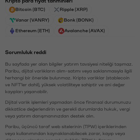
Kripto para fiyat tahminleri
Bitcoin (BTC)
Ripple (XRP)
Vanar (VANRY)
Bonk (BONK)
Ethereum (ETH)
Avalanche (AVAX)
Sorumluluk reddi
Bu sayfada yer alan bilgiler yatırım tavsiyesi niteliği taşımaz.
Paribu, dijital varlıkların alım-satımı veya saklanmasıyla ilgili
herhangi bir öneride bulunmaz. Kripto varlıklar (stablecoin
ve NFT'ler dahil), yüksek volatiliteye sahiptir ve ani değer
kayıpları yaşanabilir.
Dijital varlık işlemleri yapmadan önce finansal durumunuzu
dikkatlice değerlendirin ve gerekli durumlarda hukuk, vergi
veya yatırım danışmanınızdan destek alın.
Paribu, üçüncü taraf web sitelerinin (TPW) içeriklerinden
veya kullanımından kaynaklanabilecek zarar, kayıp veya
diğer sonuçlardan sorumlu değildir. TPW kullanımı,