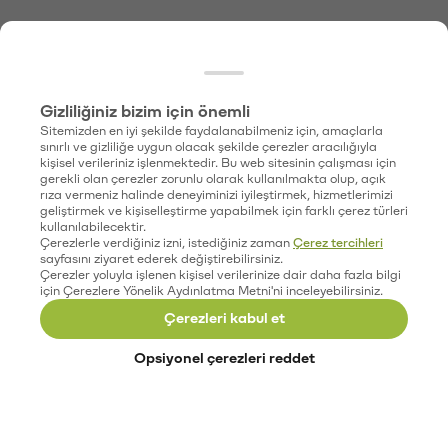
Gizliliğiniz bizim için önemli
Sitemizden en iyi şekilde faydalanabilmeniz için, amaçlarla
sınırlı ve gizliliğe uygun olacak şekilde çerezler aracılığıyla
kişisel verileriniz işlenmektedir. Bu web sitesinin çalışması için
gerekli olan çerezler zorunlu olarak kullanılmakta olup, açık
rıza vermeniz halinde deneyiminizi iyileştirmek, hizmetlerimizi
geliştirmek ve kişiselleştirme yapabilmek için farklı çerez türleri
kullanılabilecektir.
Çerezlerle verdiğiniz izni, istediğiniz zaman
Çerez tercihleri
sayfasını ziyaret ederek değiştirebilirsiniz.
Çerezler yoluyla işlenen kişisel verilerinize dair daha fazla bilgi
için Çerezlere Yönelik Aydınlatma Metni'ni inceleyebilirsiniz.
Çerezleri kabul et
Opsiyonel çerezleri reddet