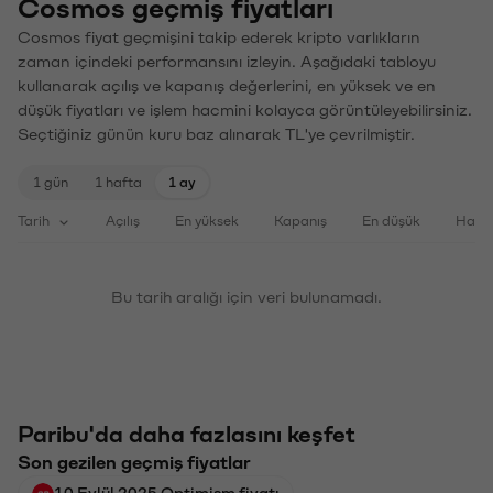
Cosmos geçmiş fiyatları
Cosmos fiyat geçmişini takip ederek kripto varlıkların
zaman içindeki performansını izleyin. Aşağıdaki tabloyu
kullanarak açılış ve kapanış değerlerini, en yüksek ve en
düşük fiyatları ve işlem hacmini kolayca görüntüleyebilirsiniz.
Seçtiğiniz günün kuru baz alınarak TL'ye çevrilmiştir.
1 gün
1 hafta
1 ay
Tarih
Açılış
En yüksek
Kapanış
En düşük
Haci
Bu tarih aralığı için veri bulunamadı.
Paribu'da daha fazlasını keşfet
Son gezilen geçmiş fiyatlar
10 Eylül 2025 Optimism fiyatı