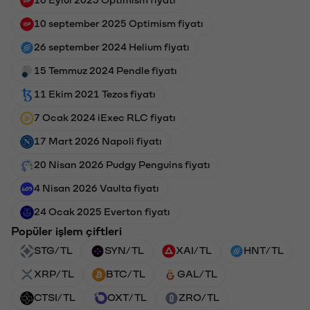
10 september 2025 Optimism fiyatı
26 september 2024 Helium fiyatı
15 Temmuz 2024 Pendle fiyatı
11 Ekim 2021 Tezos fiyatı
7 Ocak 2024 iExec RLC fiyatı
17 Mart 2026 Napoli fiyatı
20 Nisan 2026 Pudgy Penguins fiyatı
4 Nisan 2026 Vaulta fiyatı
24 Ocak 2025 Everton fiyatı
Popüler işlem çiftleri
STG/TL
SYN/TL
XAI/TL
HNT/TL
XRP/TL
BTC/TL
GAL/TL
CTSI/TL
OXT/TL
ZRO/TL