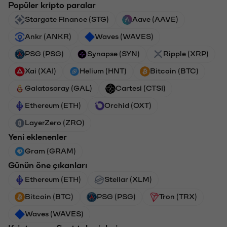
Popüler kripto paralar
Stargate Finance (STG)
Aave (AAVE)
Ankr (ANKR)
Waves (WAVES)
PSG (PSG)
Synapse (SYN)
Ripple (XRP)
Xai (XAI)
Helium (HNT)
Bitcoin (BTC)
Galatasaray (GAL)
Cartesi (CTSI)
Ethereum (ETH)
Orchid (OXT)
LayerZero (ZRO)
Yeni eklenenler
Gram (GRAM)
Günün öne çıkanları
Ethereum (ETH)
Stellar (XLM)
Bitcoin (BTC)
PSG (PSG)
Tron (TRX)
Waves (WAVES)