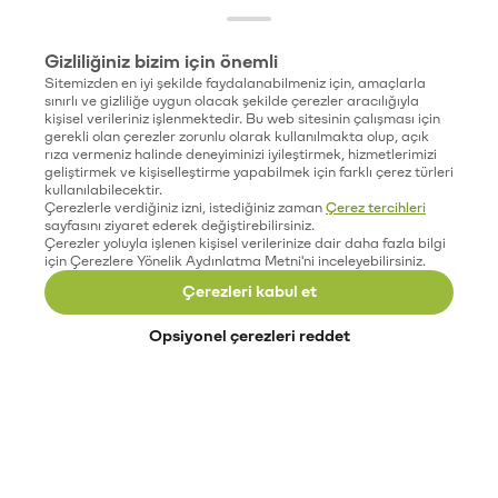
Gizliliğiniz bizim için önemli
Sitemizden en iyi şekilde faydalanabilmeniz için, amaçlarla
sınırlı ve gizliliğe uygun olacak şekilde çerezler aracılığıyla
kişisel verileriniz işlenmektedir. Bu web sitesinin çalışması için
gerekli olan çerezler zorunlu olarak kullanılmakta olup, açık
rıza vermeniz halinde deneyiminizi iyileştirmek, hizmetlerimizi
geliştirmek ve kişiselleştirme yapabilmek için farklı çerez türleri
kullanılabilecektir.
Çerezlerle verdiğiniz izni, istediğiniz zaman
Çerez tercihleri
sayfasını ziyaret ederek değiştirebilirsiniz.
Çerezler yoluyla işlenen kişisel verilerinize dair daha fazla bilgi
için Çerezlere Yönelik Aydınlatma Metni'ni inceleyebilirsiniz.
Çerezleri kabul et
Opsiyonel çerezleri reddet
Paribu’yu keşfet