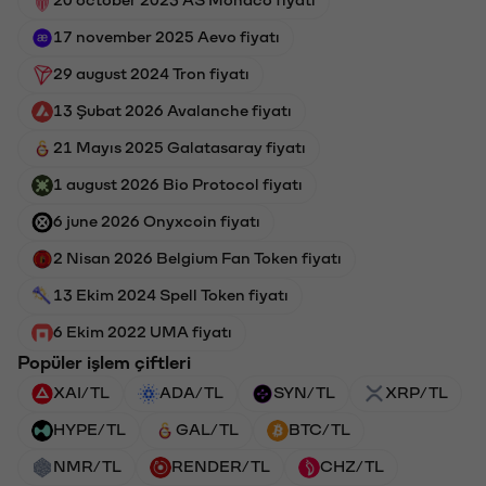
17 november 2025 Aevo fiyatı
29 august 2024 Tron fiyatı
13 Şubat 2026 Avalanche fiyatı
21 Mayıs 2025 Galatasaray fiyatı
1 august 2026 Bio Protocol fiyatı
6 june 2026 Onyxcoin fiyatı
2 Nisan 2026 Belgium Fan Token fiyatı
13 Ekim 2024 Spell Token fiyatı
6 Ekim 2022 UMA fiyatı
Popüler işlem çiftleri
XAI/TL
ADA/TL
SYN/TL
XRP/TL
HYPE/TL
GAL/TL
BTC/TL
NMR/TL
RENDER/TL
CHZ/TL