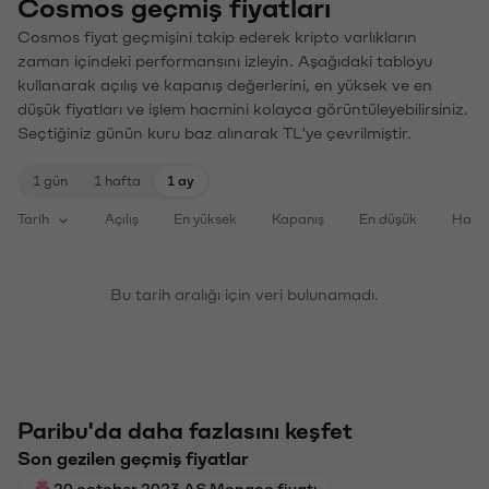
Cosmos geçmiş fiyatları
Cosmos fiyat geçmişini takip ederek kripto varlıkların
zaman içindeki performansını izleyin. Aşağıdaki tabloyu
kullanarak açılış ve kapanış değerlerini, en yüksek ve en
düşük fiyatları ve işlem hacmini kolayca görüntüleyebilirsiniz.
Seçtiğiniz günün kuru baz alınarak TL'ye çevrilmiştir.
1 gün
1 hafta
1 ay
Tarih
Açılış
En yüksek
Kapanış
En düşük
Haci
Bu tarih aralığı için veri bulunamadı.
Paribu'da daha fazlasını keşfet
Son gezilen geçmiş fiyatlar
20 october 2023 AS Monaco fiyatı