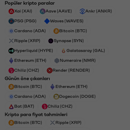
Popüler kripto paralar
Xai (XAI)
Aave (AAVE)
Ankr (ANKR)
PSG (PSG)
Waves (WAVES)
Cardano (ADA)
Bitcoin (BTC)
Ripple (XRP)
Synapse (SYN)
Hyperliquid (HYPE)
Galatasaray (GAL)
Ethereum (ETH)
Numeraire (NMR)
Chiliz (CHZ)
Render (RENDER)
Günün öne çıkanları
Bitcoin (BTC)
Ethereum (ETH)
Cardano (ADA)
Dogecoin (DOGE)
Bat (BAT)
Chiliz (CHZ)
Kripto para fiyat tahminleri
Bitcoin (BTC)
Ripple (XRP)