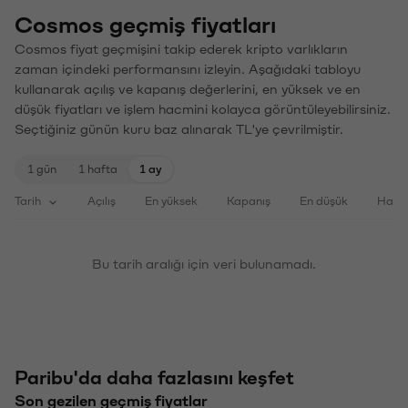
Cosmos geçmiş fiyatları
Cosmos fiyat geçmişini takip ederek kripto varlıkların
zaman içindeki performansını izleyin. Aşağıdaki tabloyu
kullanarak açılış ve kapanış değerlerini, en yüksek ve en
düşük fiyatları ve işlem hacmini kolayca görüntüleyebilirsiniz.
Seçtiğiniz günün kuru baz alınarak TL'ye çevrilmiştir.
1 gün
1 hafta
1 ay
Tarih
Açılış
En yüksek
Kapanış
En düşük
Haci
Bu tarih aralığı için veri bulunamadı.
Paribu'da daha fazlasını keşfet
Son gezilen geçmiş fiyatlar