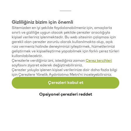
Gizliliğiniz bizim için önemli
Sitemizden en iyi şekilde faydalanabilmeniz için, amaçlarla
sınırlı ve gizliliğe uygun olacak şekilde çerezler aracılığıyla
kişisel verileriniz işlenmektedir. Bu web sitesinin çalışması için
gerekli olan çerezler zorunlu olarak kullanılmakta olup, açık
rıza vermeniz halinde deneyiminizi iyileştirmek, hizmetlerimizi
geliştirmek ve kişiselleştirme yapabilmek için farklı çerez türleri
kullanılabilecektir.
Çerezlerle verdiğiniz izni, istediğiniz zaman
Çerez tercihleri
sayfasını ziyaret ederek değiştirebilirsiniz.
Çerezler yoluyla işlenen kişisel verilerinize dair daha fazla bilgi
için Çerezlere Yönelik Aydınlatma Metni'ni inceleyebilirsiniz.
Çerezleri kabul et
Opsiyonel çerezleri reddet