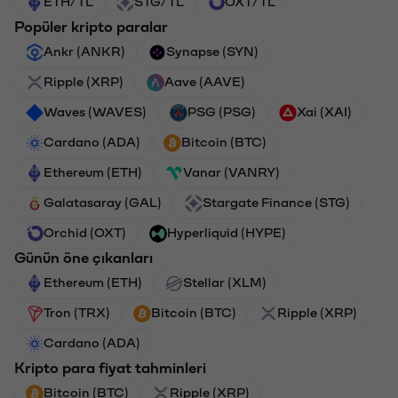
ETH/TL
STG/TL
OXT/TL
Popüler kripto paralar
Ankr (ANKR)
Synapse (SYN)
Ripple (XRP)
Aave (AAVE)
Waves (WAVES)
PSG (PSG)
Xai (XAI)
Cardano (ADA)
Bitcoin (BTC)
Ethereum (ETH)
Vanar (VANRY)
Galatasaray (GAL)
Stargate Finance (STG)
Orchid (OXT)
Hyperliquid (HYPE)
Günün öne çıkanları
Ethereum (ETH)
Stellar (XLM)
Tron (TRX)
Bitcoin (BTC)
Ripple (XRP)
Cardano (ADA)
Kripto para fiyat tahminleri
Bitcoin (BTC)
Ripple (XRP)