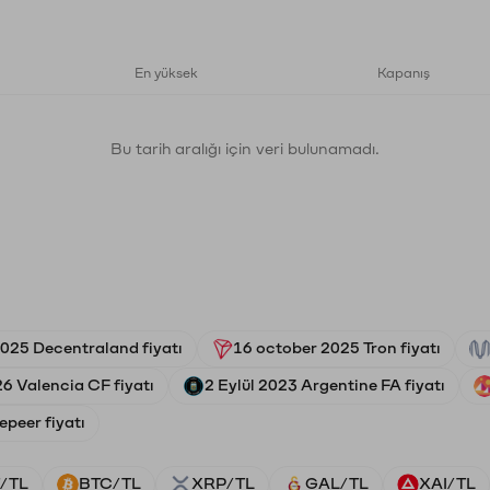
En yüksek
Kapanış
Bu tarih aralığı için veri bulunamadı.
025 Decentraland fiyatı
16 october 2025 Tron fiyatı
6 Valencia CF fiyatı
2 Eylül 2023 Argentine FA fiyatı
epeer fiyatı
/TL
BTC/TL
XRP/TL
GAL/TL
XAI/TL