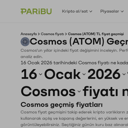
Kripto al/sat
Piyasalar
Anasayfa
Cosmos fiyatı
Cosmos (ATOM) TL fiyat geçmişi
Cosmos (ATOM) Geçmi
Cosmos'un yıllar içindeki fiyat değişimini inceleyin. Pe
analiz edin.
16 Ocak 2026 tarihindeki Cosmos fiyatı ne kada
16
Ocak
2026
Cosmos
fiyatı
Cosmos geçmiş fiyatları
Cosmos fiyat geçmişini takip ederek kripto varlıkların 
kullanarak açılış ve kapanış değerlerini, en yüksek ve e
görüntüleyebilirsiniz. Seçtiğiniz günün kuru baz alınarak