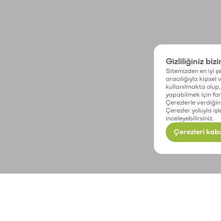
Gizliliğiniz biz
Sitemizden en iyi şe
aracılığıyla kişisel
kullanılmakta olup, 
yapabilmek için fark
Çerezlerle verdiğin
Çerezler yoluyla işl
inceleyebilirsiniz.
Çerezleri kabu