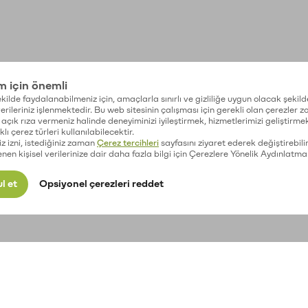
im için önemli
kilde faydalanabilmeniz için, amaçlarla sınırlı ve gizliliğe uygun olacak şekild
 verileriniz işlenmektedir. Bu web sitesinin çalışması için gerekli olan çerezler 
açık rıza vermeniz halinde deneyiminizi iyileştirmek, hizmetlerimizi geliştirmek
lı çerez türleri kullanılabilecektir.
iz izni, istediğiniz zaman
Çerez tercihleri
sayfasını ziyaret ederek değiştirebilir
enen kişisel verilerinize dair daha fazla bilgi için Çerezlere Yönelik Aydınlatma
l et
Opsiyonel çerezleri reddet