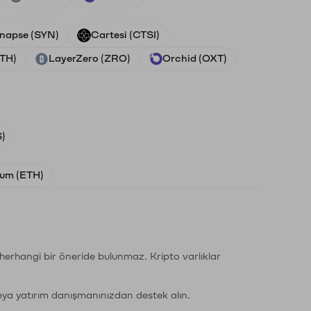
napse (SYN)
Cartesi (CTSI)
ETH)
LayerZero (ZRO)
Orchid (OXT)
)
um (ETH)
li herhangi bir öneride bulunmaz. Kripto varlıklar
eya yatırım danışmanınızdan destek alın.