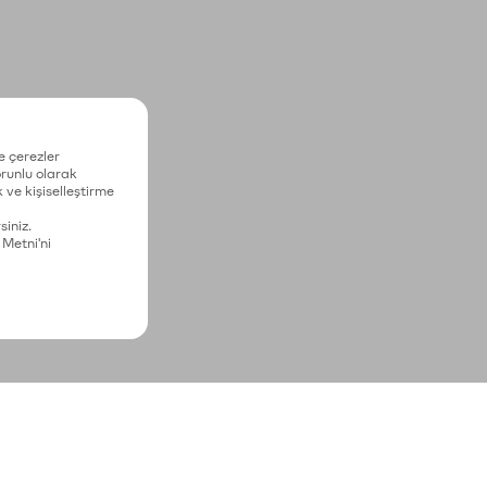
e çerezler
zorunlu olarak
 ve kişiselleştirme
siniz.
 Metni'ni