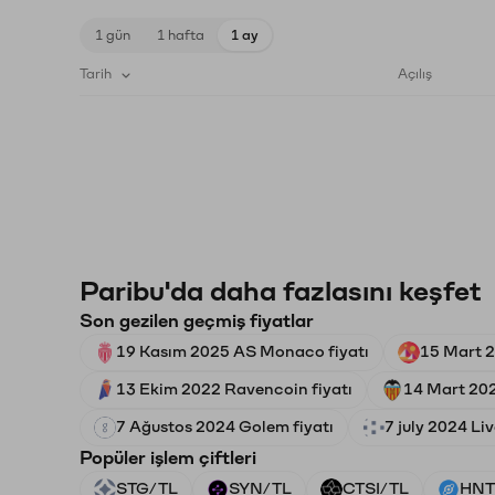
1 gün
1 hafta
1 ay
Tarih
Açılış
Paribu'da daha fazlasını keşfet
Son gezilen geçmiş fiyatlar
19 Kasım 2025 AS Monaco fiyatı
15 Mart 2
13 Ekim 2022 Ravencoin fiyatı
14 Mart 202
7 Ağustos 2024 Golem fiyatı
7 july 2024 Liv
Popüler işlem çiftleri
STG/TL
SYN/TL
CTSI/TL
HNT