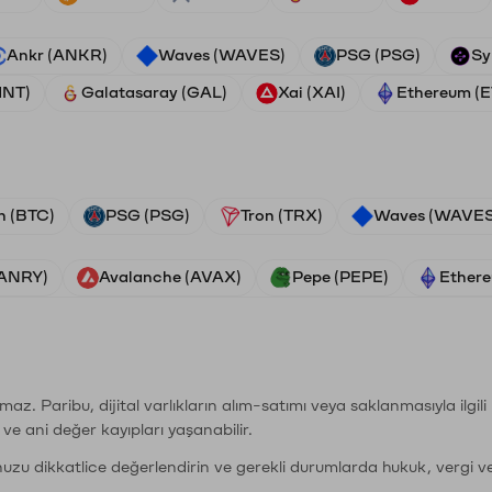
Ankr (ANKR)
Waves (WAVES)
PSG (PSG)
Sy
HNT)
Galatasaray (GAL)
Xai (XAI)
Ethereum (
n (BTC)
PSG (PSG)
Tron (TRX)
Waves (WAVES
VANRY)
Avalanche (AVAX)
Pepe (PEPE)
Ethere
şımaz. Paribu, dijital varlıkların alım-satımı veya saklanmasıyla ilgi
r ve ani değer kayıpları yaşanabilir.
nuzu dikkatlice değerlendirin ve gerekli durumlarda hukuk, vergi v