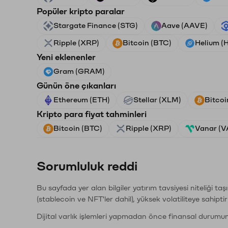
Popüler kripto paralar
Stargate Finance (STG)
Aave (AAVE)
Ripple (XRP)
Bitcoin (BTC)
Helium (
Yeni eklenenler
Gram (GRAM)
Günün öne çıkanları
Ethereum (ETH)
Stellar (XLM)
Bitcoi
Kripto para fiyat tahminleri
Bitcoin (BTC)
Ripple (XRP)
Vanar (
Sorumluluk reddi
Bu sayfada yer alan bilgiler yatırım tavsiyesi niteliği ta
(stablecoin ve NFT'ler dahil), yüksek volatiliteye sahipti
Dijital varlık işlemleri yapmadan önce finansal durumu