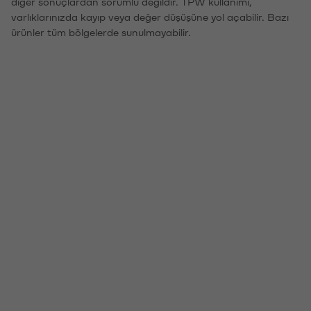
diğer sonuçlardan sorumlu değildir. TPW kullanımı,
varlıklarınızda kayıp veya değer düşüşüne yol açabilir. Bazı
ürünler tüm bölgelerde sunulmayabilir.