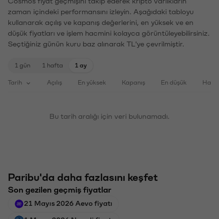
Cosmos fiyat geçmişini takip ederek kripto varlıkların
zaman içindeki performansını izleyin. Aşağıdaki tabloyu
kullanarak açılış ve kapanış değerlerini, en yüksek ve en
düşük fiyatları ve işlem hacmini kolayca görüntüleyebilirsiniz.
Seçtiğiniz günün kuru baz alınarak TL'ye çevrilmiştir.
1 gün
1 hafta
1 ay
Tarih
Açılış
En yüksek
Kapanış
En düşük
Haci
Bu tarih aralığı için veri bulunamadı.
Paribu'da daha fazlasını keşfet
Son gezilen geçmiş fiyatlar
21 Mayıs 2026 Aevo fiyatı