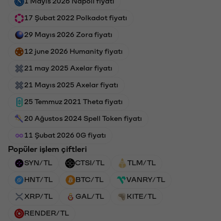
1 Mayıs 2026 Napoli fiyatı
17 Şubat 2022 Polkadot fiyatı
29 Mayıs 2026 Zora fiyatı
12 june 2026 Humanity fiyatı
21 may 2025 Axelar fiyatı
21 Mayıs 2025 Axelar fiyatı
25 Temmuz 2021 Theta fiyatı
20 Ağustos 2024 Spell Token fiyatı
11 Şubat 2026 0G fiyatı
Popüler işlem çiftleri
SYN/TL
CTSI/TL
TLM/TL
HNT/TL
BTC/TL
VANRY/TL
XRP/TL
GAL/TL
KITE/TL
RENDER/TL