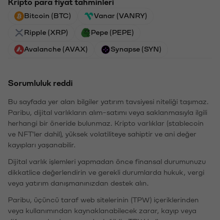
Kripto para fiyat tahminleri
Bitcoin (BTC)
Vanar (VANRY)
Ripple (XRP)
Pepe (PEPE)
Avalanche (AVAX)
Synapse (SYN)
Sorumluluk reddi
Bu sayfada yer alan bilgiler yatırım tavsiyesi niteliği taşımaz.
Paribu, dijital varlıkların alım-satımı veya saklanmasıyla ilgili
herhangi bir öneride bulunmaz. Kripto varlıklar (stablecoin
ve NFT'ler dahil), yüksek volatiliteye sahiptir ve ani değer
kayıpları yaşanabilir.
Dijital varlık işlemleri yapmadan önce finansal durumunuzu
dikkatlice değerlendirin ve gerekli durumlarda hukuk, vergi
veya yatırım danışmanınızdan destek alın.
Paribu, üçüncü taraf web sitelerinin (TPW) içeriklerinden
veya kullanımından kaynaklanabilecek zarar, kayıp veya