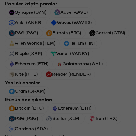
Popüler kripto paralar
Synapse (SYN)
Aave (AAVE)
Ankr (ANKR)
Waves (WAVES)
PSG (PSG)
Bitcoin (BTC)
Cartesi (CTSI)
Alien Worlds (TLM)
Helium (HNT)
Ripple (XRP)
Vanar (VANRY)
Ethereum (ETH)
Galatasaray (GAL)
Kite (KITE)
Render (RENDER)
Yeni eklenenler
Gram (GRAM)
Günün öne çıkanları
Bitcoin (BTC)
Ethereum (ETH)
PSG (PSG)
Stellar (XLM)
Tron (TRX)
Cardano (ADA)