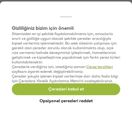
Gizliliğiniz bizim için önemli
Sitemizden en iyi şekilde faydalanabilmeniz için, amaçlarla
sınırlı ve gizliliğe uygun olacak şekilde çerezler aracılığıyla
kişisel verileriniz işlenmektedir. Bu web sitesinin çalışması için
gerekli olan çerezler zorunlu olarak kullanılmakta olup, açık
rıza vermeniz halinde deneyiminizi iyileştirmek, hizmetlerimizi
geliştirmek ve kişiselleştirme yapabilmek için farklı çerez türleri
kullanılabilecektir.
Çerezlerle verdiğiniz izni, istediğiniz zaman
Çerez tercihleri
sayfasını ziyaret ederek değiştirebilirsiniz.
Çerezler yoluyla işlenen kişisel verilerinize dair daha fazla bilgi
için Çerezlere Yönelik Aydınlatma Metni'ni inceleyebilirsiniz.
Çerezleri kabul et
Opsiyonel çerezleri reddet