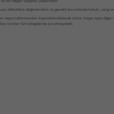
r ve ani değer kayıpları yaşanabilir.
nuzu dikkatlice değerlendirin ve gerekli durumlarda hukuk, vergi v
den veya kullanımından kaynaklanabilecek zarar, kayıp veya diğer 
Bazı ürünler tüm bölgelerde sunulmayabilir.