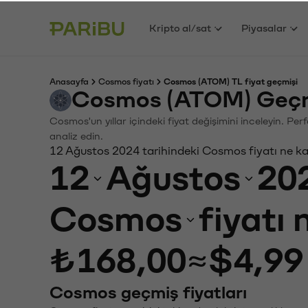
Kripto al/sat
Piyasalar
Anasayfa
Cosmos fiyatı
Cosmos (ATOM) TL fiyat geçmişi
Cosmos (ATOM) Geçmi
Cosmos'un yıllar içindeki fiyat değişimini inceleyin. Pe
analiz edin.
12 Ağustos 2024 tarihindeki Cosmos fiyatı ne k
12
Ağustos
20
Cosmos
fiyatı
₺168,00
≈
$4,99
Cosmos geçmiş fiyatları