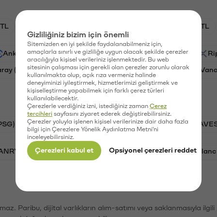
TL
HNT/TL
BTC/TL
GAL/TL
OXT/TL
Gizliliğiniz bizim için önemli
Sitemizden en iyi şekilde faydalanabilmeniz için,
amaçlarla sınırlı ve gizliliğe uygun olacak şekilde çerezler
Ankr (ANKR)
Waves (WAVES)
PSG (PSG)
Ri
aracılığıyla kişisel verileriniz işlenmektedir. Bu web
sitesinin çalışması için gerekli olan çerezler zorunlu olarak
aray (GAL)
Ethereum (ETH)
Orchid (OXT)
Vana
kullanılmakta olup, açık rıza vermeniz halinde
deneyiminizi iyileştirmek, hizmetlerimizi geliştirmek ve
kişiselleştirme yapabilmek için farklı çerez türleri
kullanılabilecektir.
Çerezlerle verdiğiniz izni, istediğiniz zaman
Çerez
tercihleri
sayfasını ziyaret ederek değiştirebilirsiniz.
Çerezler yoluyla işlenen kişisel verilerinize dair daha fazla
PSG)
Bitcoin (BTC)
Tron (TRX)
Waves (WAVES
bilgi için Çerezlere Yönelik Aydınlatma Metni'ni
inceleyebilirsiniz.
Çerezleri kabul et
Opsiyonel çerezleri reddet
VANRY)
Bonk (BONK)
Ethereum (ETH)
Avalanc
şımaz. Paribu, dijital varlıkların alım-satımı veya saklanmasıyla ilgi