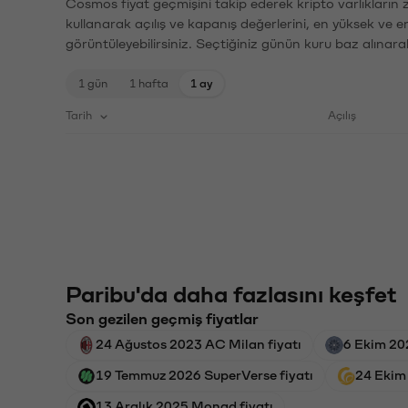
Cosmos fiyat geçmişini takip ederek kripto varlıkların 
kullanarak açılış ve kapanış değerlerini, en yüksek ve e
görüntüleyebilirsiniz. Seçtiğiniz günün kuru baz alınarak
1 gün
1 hafta
1 ay
Tarih
Açılış
Paribu'da daha fazlasını keşfet
Son gezilen geçmiş fiyatlar
24 Ağustos 2023 AC Milan fiyatı
6 Ekim 20
19 Temmuz 2026 SuperVerse fiyatı
24 Ekim
13 Aralık 2025 Monad fiyatı