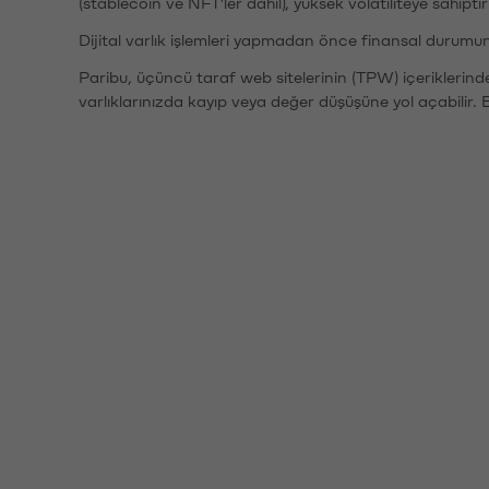
(stablecoin ve NFT'ler dahil), yüksek volatiliteye sahipti
Dijital varlık işlemleri yapmadan önce finansal durumu
Paribu, üçüncü taraf web sitelerinin (TPW) içeriklerin
varlıklarınızda kayıp veya değer düşüşüne yol açabilir. 