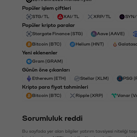
Popüler işlem çiftleri
STG/TL
XAI/TL
XRP/TL
SYN/
Popüler kripto paralar
Stargate Finance (STG)
Aave (AAVE)
Bitcoin (BTC)
Helium (HNT)
Galatas
Yeni eklenenler
Gram (GRAM)
Günün öne çıkanları
Ethereum (ETH)
Stellar (XLM)
PSG (
Kripto para fiyat tahminleri
Bitcoin (BTC)
Ripple (XRP)
Vanar (
Sorumluluk reddi
Bu sayfada yer alan bilgiler yatırım tavsiyesi niteliği ta