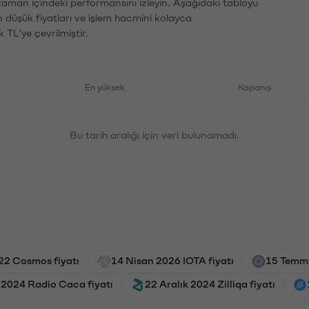
zaman içindeki performansını izleyin. Aşağıdaki tabloyu
n düşük fiyatları ve işlem hacmini kolayca
 TL'ye çevrilmiştir.
En yüksek
Kapanış
Bu tarih aralığı için veri bulunamadı.
22 Cosmos fiyatı
14 Nisan 2026 IOTA fiyatı
15 Temmu
 2024 Radio Caca fiyatı
22 Aralık 2024 Zilliqa fiyatı