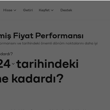
Hisse
Getiri
Keşfet
Destek
ş Fiyat Performansı
rformansını ve tarihindeki önemli dönüm noktalarını daha iyi
adardı?
24
tarihindeki
 ne kadardı?