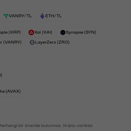
VANRY/TL
ETH/TL
pple (XRP)
Xai (XAI)
Synapse (SYN)
r (VANRY)
LayerZero (ZRO)
)
he (AVAX)
li herhangi bir öneride bulunmaz. Kripto varlıklar