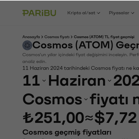
Kripto al/sat
Piyasalar
Anasayfa
Cosmos fiyatı
Cosmos (ATOM) TL fiyat geçmişi
Cosmos (ATOM) Geçmi
Cosmos'un yıllar içindeki fiyat değişimini inceleyin. Pe
analiz edin.
11 Haziran 2024 tarihindeki Cosmos fiyatı ne k
11
Haziran
20
Cosmos
fiyatı
₺251,00
≈
$7,72
Cosmos geçmiş fiyatları