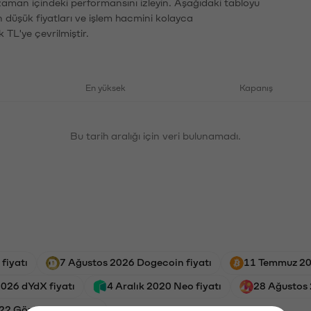
zaman içindeki performansını izleyin. Aşağıdaki tabloyu
n düşük fiyatları ve işlem hacmini kolayca
 TL'ye çevrilmiştir.
En yüksek
Kapanış
Bu tarih aralığı için veri bulunamadı.
fiyatı
7 Ağustos 2026 Dogecoin fiyatı
11 Temmuz 202
2026 dYdX fiyatı
4 Aralık 2020 Neo fiyatı
28 Ağustos 
22 Göztepe SK fiyatı