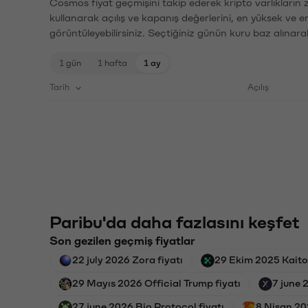
Cosmos fiyat geçmişini takip ederek kripto varlıkların 
kullanarak açılış ve kapanış değerlerini, en yüksek ve e
görüntüleyebilirsiniz. Seçtiğiniz günün kuru baz alınarak
1 gün
1 hafta
1 ay
Tarih
Açılış
Paribu'da daha fazlasını keşfet
Son gezilen geçmiş fiyatlar
22 july 2026 Zora fiyatı
29 Ekim 2025 Kaito 
29 Mayıs 2026 Official Trump fiyatı
7 june 
27 june 2026 Bio Protocol fiyatı
8 Nisan 20