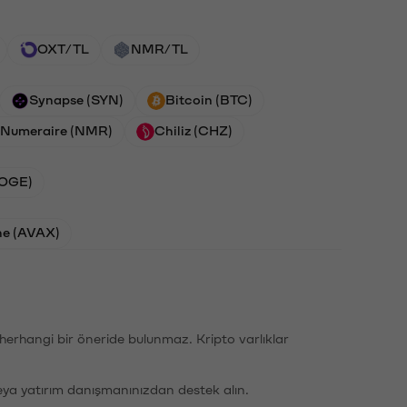
OXT/TL
NMR/TL
Synapse (SYN)
Bitcoin (BTC)
Numeraire (NMR)
Chiliz (CHZ)
DOGE)
he (AVAX)
li herhangi bir öneride bulunmaz. Kripto varlıklar
eya yatırım danışmanınızdan destek alın.