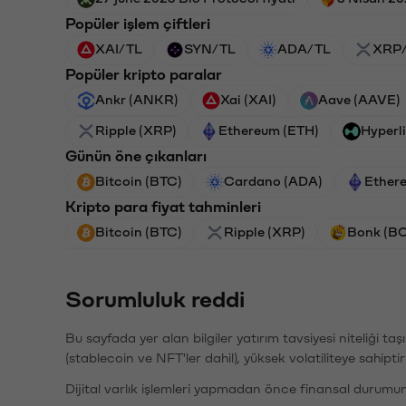
Popüler işlem çiftleri
XAI/TL
SYN/TL
ADA/TL
XRP
Popüler kripto paralar
Ankr (ANKR)
Xai (XAI)
Aave (AAVE)
Ripple (XRP)
Ethereum (ETH)
Hyperl
Günün öne çıkanları
Bitcoin (BTC)
Cardano (ADA)
Ether
Kripto para fiyat tahminleri
Bitcoin (BTC)
Ripple (XRP)
Bonk (B
Sorumluluk reddi
Bu sayfada yer alan bilgiler yatırım tavsiyesi niteliği ta
(stablecoin ve NFT'ler dahil), yüksek volatiliteye sahipti
Dijital varlık işlemleri yapmadan önce finansal durumu