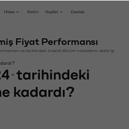
Hisse
Getiri
Keşfet
Destek
ş Fiyat Performansı
rformansını ve tarihindeki önemli dönüm noktalarını daha iyi
adardı?
24
tarihindeki
 ne kadardı?