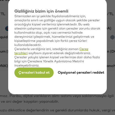
Gizliliğiniz bizim için önemli
/TL
HYPE/TL
GAL/TL
BTC/TL
ETH/TL
Sitemizden en iyi şekilde faydalanabilmeniz için,
amaçlarla sınırlı ve gizliliğe uygun olacak şekilde çerezler
aracılığıyla kişisel verileriniz işlenmektedir. Bu web
PSG (PSG)
Waves (WAVES)
Cardano (ADA)
sitesinin çalışması için gerekli olan çerezler zorunlu olarak
kullanılmakta olup, açık rıza vermeniz halinde
iquid (HYPE)
deneyiminizi iyileştirmek, hizmetlerimizi geliştirmek ve
Galatasaray (GAL)
Orchid (OXT)
kişiselleştirme yapabilmek için farklı çerez türleri
kullanılabilecektir.
Çerezlerle verdiğiniz izni, istediğiniz zaman
Çerez
eum (ETH)
Bat (BAT)
Chiliz (CHZ)
Dogecoin (
tercihleri
sayfasını ziyaret ederek değiştirebilirsiniz.
Çerezler yoluyla işlenen kişisel verilerinize dair daha fazla
bilgi için Çerezlere Yönelik Aydınlatma Metni'ni
ONK)
inceleyebilirsiniz.
Ethereum (ETH)
Synapse (SYN)
Avalanc
Çerezleri kabul et
Opsiyonel çerezleri reddet
şımaz. Paribu, dijital varlıkların alım-satımı veya saklanmasıyla ilgi
r ve ani değer kayıpları yaşanabilir.
nuzu dikkatlice değerlendirin ve gerekli durumlarda hukuk, vergi v