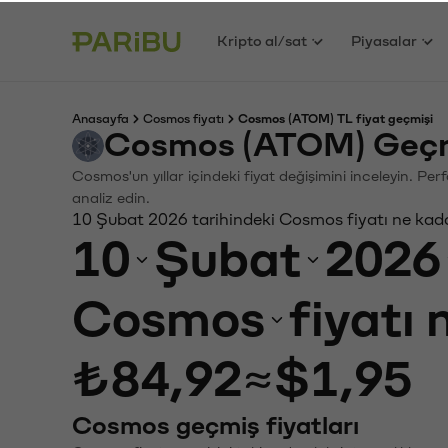
Kripto al/sat
Piyasalar
Anasayfa
Cosmos fiyatı
Cosmos (ATOM) TL fiyat geçmişi
Cosmos (ATOM) Geçmi
Cosmos'un yıllar içindeki fiyat değişimini inceleyin. Pe
analiz edin.
10 Şubat 2026 tarihindeki Cosmos fiyatı ne kad
10
Şubat
2026
Cosmos
fiyatı
₺84,92
≈
$1,95
Cosmos geçmiş fiyatları