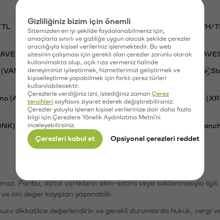
Gizliliğiniz bizim için önemli
/TL
BTC/TL
VANRY/TL
GAL/TL
ETH/T
Sitemizden en iyi şekilde faydalanabilmeniz için,
amaçlarla sınırlı ve gizliliğe uygun olacak şekilde çerezler
aracılığıyla kişisel verileriniz işlenmektedir. Bu web
AAVE)
Ripple (XRP)
PSG (PSG)
Waves (WAVE
sitesinin çalışması için gerekli olan çerezler zorunlu olarak
kullanılmakta olup, açık rıza vermeniz halinde
 (VANRY)
deneyiminizi iyileştirmek, hizmetlerimizi geliştirmek ve
Galatasaray (GAL)
Orchid (OXT)
St
kişiselleştirme yapabilmek için farklı çerez türleri
kullanılabilecektir.
Çerezlerle verdiğiniz izni, istediğiniz zaman
Çerez
no (ADA)
Tron (TRX)
Bitcoin (BTC)
Ripple (XR
tercihleri
sayfasını ziyaret ederek değiştirebilirsiniz.
Çerezler yoluyla işlenen kişisel verilerinize dair daha fazla
bilgi için Çerezlere Yönelik Aydınlatma Metni'ni
ONK)
inceleyebilirsiniz.
Ethereum (ETH)
Synapse (SYN)
Avalanc
Çerezleri kabul et
Opsiyonel çerezleri reddet
şımaz. Paribu, dijital varlıkların alım-satımı veya saklanmasıyla ilgi
r ve ani değer kayıpları yaşanabilir.
nuzu dikkatlice değerlendirin ve gerekli durumlarda hukuk, vergi v