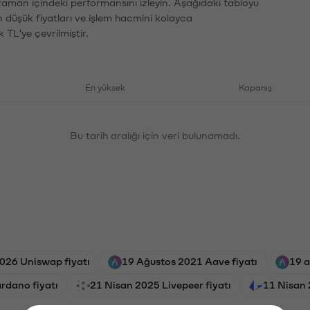
zaman içindeki performansını izleyin. Aşağıdaki tabloyu
n düşük fiyatları ve işlem hacmini kolayca
 TL'ye çevrilmiştir.
En yüksek
Kapanış
Bu tarih aralığı için veri bulunamadı.
026 Uniswap fiyatı
19 Ağustos 2021 Aave fiyatı
19 a
rdano fiyatı
21 Nisan 2025 Livepeer fiyatı
11 Nisan 