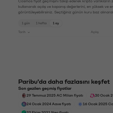
Cosmos fiyat geçmişini takip ederek kripto varlıkların 
kullanarak açılış ve kapanış değerlerini, en yüksek ve e
görüntüleyebilirsiniz. Seçtiğiniz günün kuru baz alınarak
1 gün
1 hafta
1 ay
Tarih
Açılış
Paribu'da daha fazlasını keşfet
Son gezilen geçmiş fiyatlar
29 Temmuz 2025 AC Milan fiyatı
30 Ocak 2
24 Ocak 2024 Aave fiyatı
16 Ocak 2025 Ca
22 Ekim 2021 Neo fiyatı