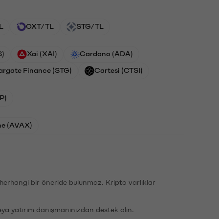
L
OXT/TL
STG/TL
S)
Xai (XAI)
Cardano (ADA)
argate Finance (STG)
Cartesi (CTSI)
P)
he (AVAX)
li herhangi bir öneride bulunmaz. Kripto varlıklar
eya yatırım danışmanınızdan destek alın.