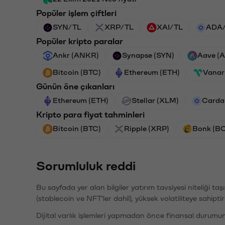
Popüler işlem çiftleri
SYN/TL
XRP/TL
XAI/TL
ADA
Popüler kripto paralar
Ankr (ANKR)
Synapse (SYN)
Aave (
Bitcoin (BTC)
Ethereum (ETH)
Vanar
Günün öne çıkanları
Ethereum (ETH)
Stellar (XLM)
Carda
Kripto para fiyat tahminleri
Bitcoin (BTC)
Ripple (XRP)
Bonk (B
Sorumluluk reddi
Bu sayfada yer alan bilgiler yatırım tavsiyesi niteliği ta
(stablecoin ve NFT'ler dahil), yüksek volatiliteye sahipti
Dijital varlık işlemleri yapmadan önce finansal durumu