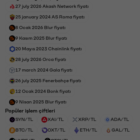
27 july 2026 Akash Network fiyatı
25 january 2024 AS Roma fiyatı
8 Ocak 2026 Blur fiyatı
9 Kasım 2025 Blur fiyatı
20 Mayıs 2023 Chainlink fiyatı
28 july 2026 Orca fiyatı
17 march 2024 Gala fiyatı
26 july 2025 Fenerbahçe fiyatı
12 Ocak 2024 Bonk fiyatı
9 Nisan 2025 Blur fiyatı
Popüler işlem çiftleri
SYN/TL
XAI/TL
XRP/TL
ADA/TL
BTC/TL
OXT/TL
ETH/TL
GAL/TL