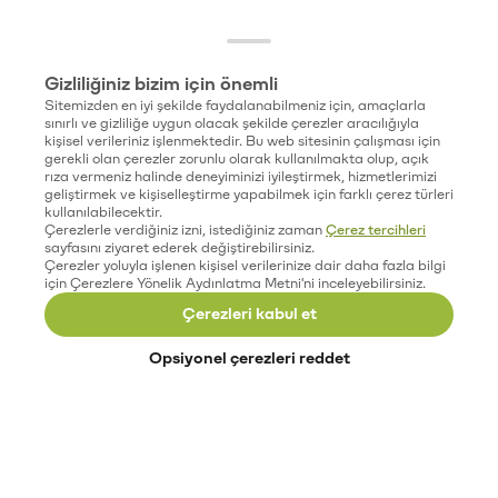
Gizliliğiniz bizim için önemli
Sitemizden en iyi şekilde faydalanabilmeniz için, amaçlarla
sınırlı ve gizliliğe uygun olacak şekilde çerezler aracılığıyla
kişisel verileriniz işlenmektedir. Bu web sitesinin çalışması için
gerekli olan çerezler zorunlu olarak kullanılmakta olup, açık
rıza vermeniz halinde deneyiminizi iyileştirmek, hizmetlerimizi
geliştirmek ve kişiselleştirme yapabilmek için farklı çerez türleri
kullanılabilecektir.
Çerezlerle verdiğiniz izni, istediğiniz zaman
Çerez tercihleri
sayfasını ziyaret ederek değiştirebilirsiniz.
Çerezler yoluyla işlenen kişisel verilerinize dair daha fazla bilgi
için Çerezlere Yönelik Aydınlatma Metni'ni inceleyebilirsiniz.
Çerezleri kabul et
Opsiyonel çerezleri reddet