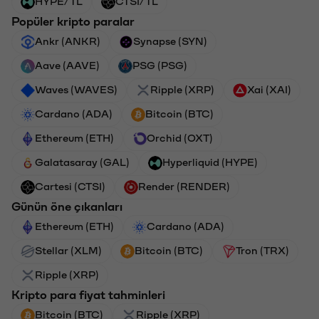
HYPE/TL
CTSI/TL
Popüler kripto paralar
Ankr (ANKR)
Synapse (SYN)
Aave (AAVE)
PSG (PSG)
Waves (WAVES)
Ripple (XRP)
Xai (XAI)
Cardano (ADA)
Bitcoin (BTC)
Ethereum (ETH)
Orchid (OXT)
Galatasaray (GAL)
Hyperliquid (HYPE)
Cartesi (CTSI)
Render (RENDER)
Günün öne çıkanları
Ethereum (ETH)
Cardano (ADA)
Stellar (XLM)
Bitcoin (BTC)
Tron (TRX)
Ripple (XRP)
Kripto para fiyat tahminleri
Bitcoin (BTC)
Ripple (XRP)