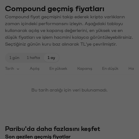
Compound geçmiş fiyatları
Compound fiyat geçmişini takip ederek kripto varlıkların
zaman içindeki performansını izleyin. Aşağıdaki tabloyu
kullanarak açılış ve kapanış değerlerini, en yüksek ve en
düşük fiyatları ve işlem hacmini kolayca görüntüleyebilirsiniz.
Seçtiğiniz günün kuru baz alınarak TL'ye çevrilmiştir.
1 gün
1 hafta
1 ay
Tarih
Açılış
En yüksek
Kapanış
En düşük
Haci
Bu tarih aralığı için veri bulunamadı.
Paribu'da daha fazlasını keşfet
Son gezilen geçmiş fiyatlar