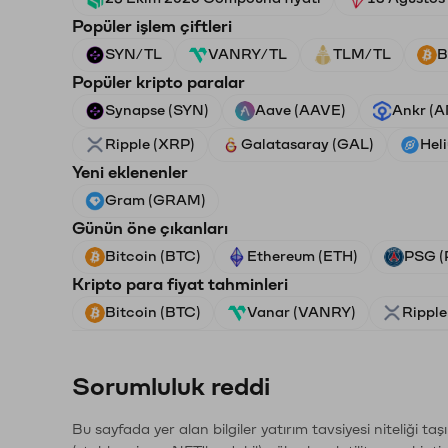
Popüler işlem çiftleri
SYN/TL
VANRY/TL
TLM/TL
B
Popüler kripto paralar
Synapse (SYN)
Aave (AAVE)
Ankr (
Ripple (XRP)
Galatasaray (GAL)
Hel
Yeni eklenenler
Gram (GRAM)
Günün öne çıkanları
Bitcoin (BTC)
Ethereum (ETH)
PSG (
Kripto para fiyat tahminleri
Bitcoin (BTC)
Vanar (VANRY)
Ripple
Sorumluluk reddi
Bu sayfada yer alan bilgiler yatırım tavsiyesi niteliği ta