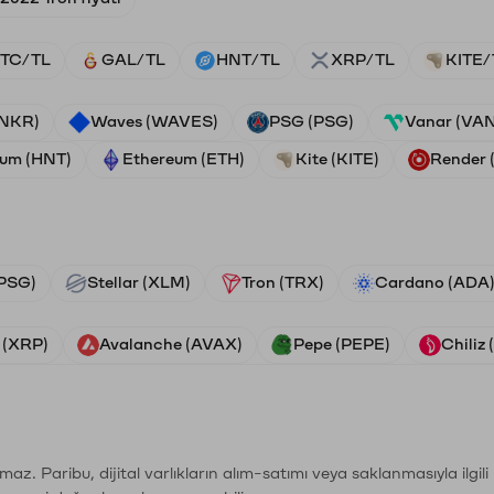
TC/TL
GAL/TL
HNT/TL
XRP/TL
KITE/
ANKR)
Waves (WAVES)
PSG (PSG)
Vanar (VA
ium (HNT)
Ethereum (ETH)
Kite (KITE)
Render
PSG)
Stellar (XLM)
Tron (TRX)
Cardano (ADA
 (XRP)
Avalanche (AVAX)
Pepe (PEPE)
Chiliz
şımaz. Paribu, dijital varlıkların alım-satımı veya saklanmasıyla ilgi