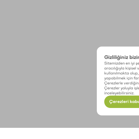
Gizliliğiniz biz
Sitemizden en iyi şe
aracılığıyla kişisel
kullanılmakta olup, 
yapabilmek için fark
Çerezlerle verdiğin
Çerezler yoluyla işl
inceleyebilirsiniz.
Çerezleri kabu