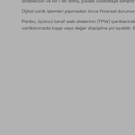
(stablecoin ve NFT'ler dahil), yüksek volatiliteye sahipti
Dijital varlık işlemleri yapmadan önce finansal durumu
Paribu, üçüncü taraf web sitelerinin (TPW) içeriklerin
varlıklarınızda kayıp veya değer düşüşüne yol açabilir. 