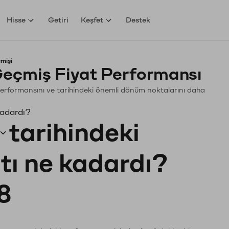
Hisse
Getiri
Keşfet
Destek
mişi
çmiş Fiyat Performansı
 Performansını ve tarihindeki önemli dönüm noktalarını daha
kadardı?
tarihindeki
atı ne kadardı?
8