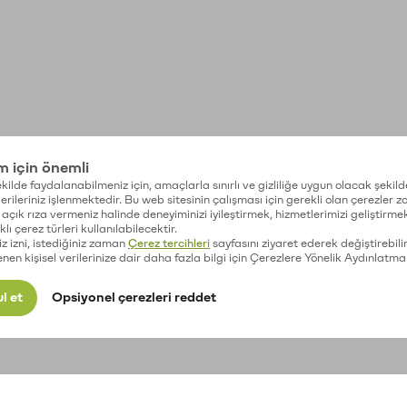
im için önemli
kilde faydalanabilmeniz için, amaçlarla sınırlı ve gizliliğe uygun olacak şekild
 verileriniz işlenmektedir. Bu web sitesinin çalışması için gerekli olan çerezler 
açık rıza vermeniz halinde deneyiminizi iyileştirmek, hizmetlerimizi geliştirmek
lı çerez türleri kullanılabilecektir.
iz izni, istediğiniz zaman
Çerez tercihleri
sayfasını ziyaret ederek değiştirebilir
enen kişisel verilerinize dair daha fazla bilgi için Çerezlere Yönelik Aydınlatma
l et
Opsiyonel çerezleri reddet