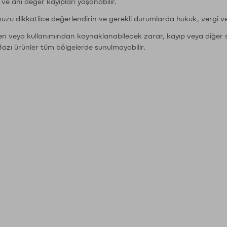
r ve ani değer kayıpları yaşanabilir.
nuzu dikkatlice değerlendirin ve gerekli durumlarda hukuk, vergi v
den veya kullanımından kaynaklanabilecek zarar, kayıp veya diğer 
Bazı ürünler tüm bölgelerde sunulmayabilir.