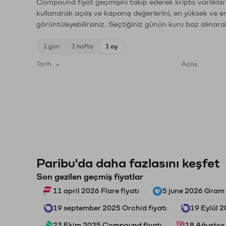
Compound fiyat geçmişini takip ederek kripto varlıklar
kullanarak açılış ve kapanış değerlerini, en yüksek ve e
görüntüleyebilirsiniz. Seçtiğiniz günün kuru baz alınarak
1 gün
1 hafta
1 ay
Tarih
Açılış
Paribu'da daha fazlasını keşfet
Son gezilen geçmiş fiyatlar
11 april 2026 Flare fiyatı
5 june 2026 Gram 
19 september 2025 Orchid fiyatı
19 Eylül 2
23 Ekim 2025 Compound fiyatı
18 Ağustos 