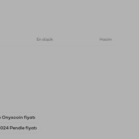
En düşük
Hacim
 Onyxcoin fiyatı
2024 Pendle fiyatı