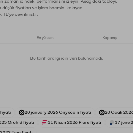
ın zaman içindeki performansını izleyin. Aşağıdaki tabloyu
n düşük fiyatları ve işlem hacmini kolayca
 TL'ye çevrilmiştir.
En yüksek
Kapanış
Bu tarih aralığı için veri bulunamadı.
fiyatı
20 january 2026 Onyxcoin fiyatı
20 Ocak 2026
025 Orchid fiyatı
11 Nisan 2026 Flare fiyatı
17 june 
2022 Tron fiyatı