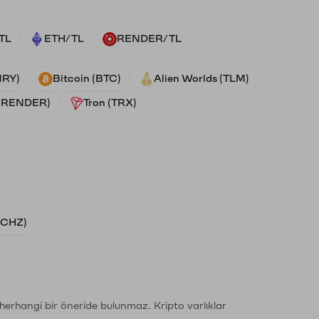
TL
ETH/TL
RENDER/TL
NRY)
Bitcoin (BTC)
Alien Worlds (TLM)
 (RENDER)
Tron (TRX)
)
 (CHZ)
li herhangi bir öneride bulunmaz. Kripto varlıklar