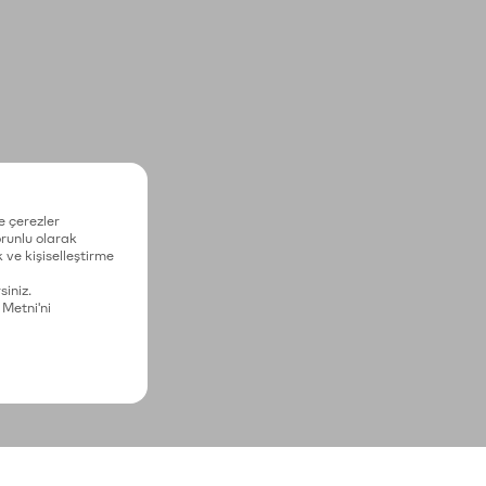
e çerezler
zorunlu olarak
 ve kişiselleştirme
siniz.
 Metni'ni