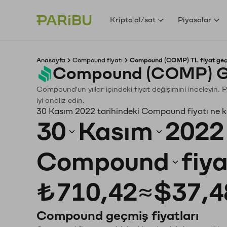
Kripto al/sat
Piyasalar
Anasayfa
Compound fiyatı
Compound (COMP) TL fiyat geç
Compound (COMP) Ge
Compound'un yıllar içindeki fiyat değişimini inceleyin.
iyi analiz edin.
30 Kasım 2022 tarihindeki Compound fiyatı ne 
30
Kasım
2022
Compound
fiy
₺710,42
≈
$37,4
Compound geçmiş fiyatları